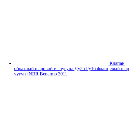
Клапан
обратный шаровой из чугуна Ду25 Ру16 фланцевый шар
чугун+NBR Benarmo 3011