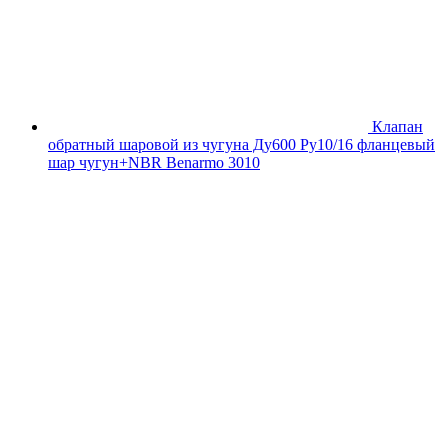
Клапан
обратный шаровой из чугуна Ду600 Ру10/16 фланцевый
шар чугун+NBR Benarmo 3010