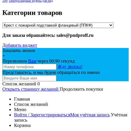
200
электросварные муфты для пнд
Категории товаров
Для заказа обрашайтесь: sales@pndproff.ru
Добавить виджет
Заказать звонок
+
Перезвоним
Вам
через 00:
90
секунд
Жду звонка!
Представьтесь, и мы будем обращаться по имени
Список желаний
0
Открыть страницу желаний
Продолжить покупки
Главная
Список желаний
Меню
Войти / Зарегистрироваться
Моя учётная запись
Учётная
запись
Корзина