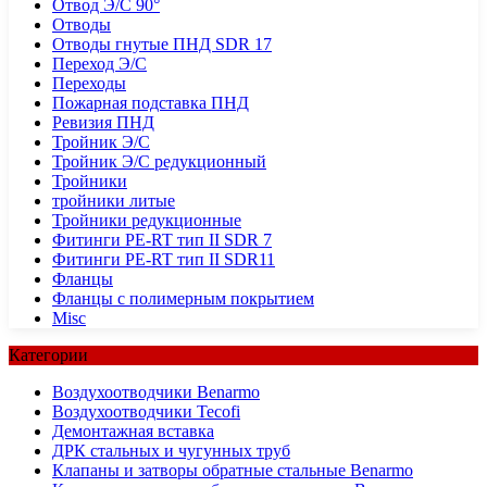
Отвод Э/С 90°
Отводы
Отводы гнутые ПНД SDR 17
Переход Э/С
Переходы
Пожарная подставка ПНД
Ревизия ПНД
Тройник Э/С
Тройник Э/С редукционный
Тройники
тройники литые
Тройники редукционные
Фитинги PE-RT тип II SDR 7
Фитинги PE-RT тип II SDR11
Фланцы
Фланцы с полимерным покрытием
Misc
Категории
Воздухоотводчики Benarmo
Воздухоотводчики Tecofi
Демонтажная вставка
ДРК стальных и чугунных труб
Клапаны и затворы обратные стальные Benarmo