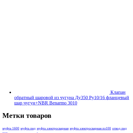
Клапан
обратный шаровой из чугуна Ду350 Ру10/16 фланцевый
шар чугун+NBR Benarmo 3010
Метки товаров
муфта 1600
муфта пнд
муфта электросварная
муфта электросварная пэ100
отвод пнд