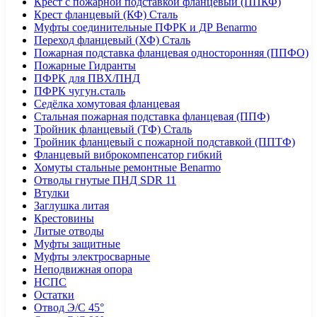
Крест с пожарной подставкой фланцевый (ППКФ)
Крест фланцевый (КФ) Сталь
Муфты соединительные ПФРК и ДР Benarmo
Переход фланцевый (ХФ) Сталь
Пожарная подставка фланцевая односторонняя (ППФО)
Пожарные Гидранты
ПФРК для ПВХ/ПНД
ПФРК чугун.сталь
Седёлка хомутовая фланцевая
Стальная пожарная подставка фланцевая (ППФ)
Тройник фланцевый (ТФ) Сталь
Тройник фланцевый с пожарной подставкой (ППТФ)
Фланцевый виброкомпенсатор гибкий
Хомуты стальные ремонтные Benarmo
Отводы гнутые ПНД SDR 11
Втулки
Заглушка литая
Крестовины
Литые отводы
Муфты защитные
Муфты электросварные
Неподвижная опора
НСПС
Остатки
Отвод Э/С 45°