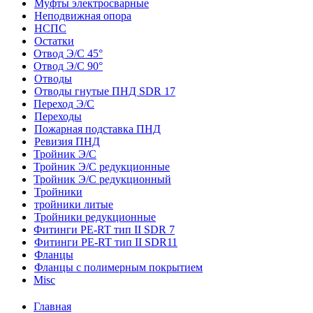
Муфты электросварные
Неподвижная опора
НСПС
Остатки
Отвод Э/С 45°
Отвод Э/С 90°
Отводы
Отводы гнутые ПНД SDR 17
Переход Э/С
Переходы
Пожарная подставка ПНД
Ревизия ПНД
Тройник Э/С
Тройник Э/С редукционные
Тройник Э/С редукционный
Тройники
тройники литые
Тройники редукционные
Фитинги PE-RT тип II SDR 7
Фитинги PE-RT тип II SDR11
Фланцы
Фланцы с полимерным покрытием
Misc
Главная