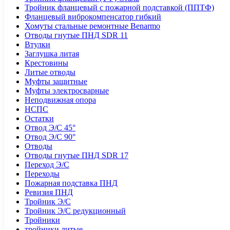
Тройник фланцевый с пожарной подставкой (ППТФ)
Фланцевый виброкомпенсатор гибкий
Хомуты стальные ремонтные Benarmo
Отводы гнутые ПНД SDR 11
Втулки
Заглушка литая
Крестовины
Литые отводы
Муфты защитные
Муфты электросварные
Неподвижная опора
НСПС
Остатки
Отвод Э/С 45°
Отвод Э/С 90°
Отводы
Отводы гнутые ПНД SDR 17
Переход Э/С
Переходы
Пожарная подставка ПНД
Ревизия ПНД
Тройник Э/С
Тройник Э/С редукционный
Тройники
тройники литые