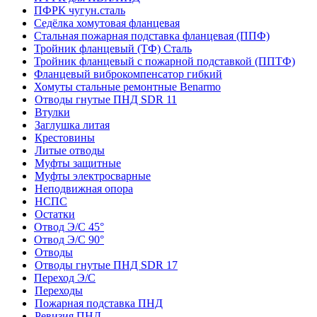
ПФРК чугун.сталь
Седёлка хомутовая фланцевая
Стальная пожарная подставка фланцевая (ППФ)
Тройник фланцевый (ТФ) Сталь
Тройник фланцевый с пожарной подставкой (ППТФ)
Фланцевый виброкомпенсатор гибкий
Хомуты стальные ремонтные Benarmo
Отводы гнутые ПНД SDR 11
Втулки
Заглушка литая
Крестовины
Литые отводы
Муфты защитные
Муфты электросварные
Неподвижная опора
НСПС
Остатки
Отвод Э/С 45°
Отвод Э/С 90°
Отводы
Отводы гнутые ПНД SDR 17
Переход Э/С
Переходы
Пожарная подставка ПНД
Ревизия ПНД