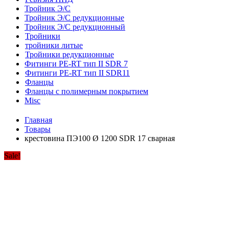
Тройник Э/С
Тройник Э/С редукционные
Тройник Э/С редукционный
Тройники
тройники литые
Тройники редукционные
Фитинги PE-RT тип II SDR 7
Фитинги PE-RT тип II SDR11
Фланцы
Фланцы с полимерным покрытием
Misc
Главная
Товары
крестовина ПЭ100 Ø 1200 SDR 17 сварная
Sale!