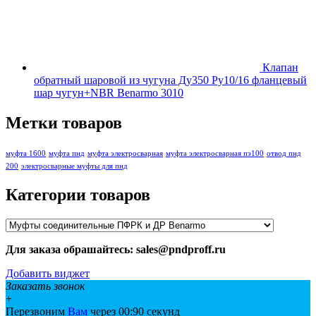
Клапан
обратный шаровой из чугуна Ду350 Ру10/16 фланцевый
шар чугун+NBR Benarmo 3010
Метки товаров
муфта 1600
муфта пнд
муфта электросварная
муфта электросварная пэ100
отвод пнд
200
электросварные муфты для пнд
Категории товаров
Для заказа обрашайтесь: sales@pndproff.ru
Добавить виджет
Заказать звонок
+
Перезвоним
Вам
через 00:
90
секунд