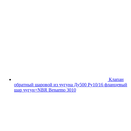
Клапан
обратный шаровой из чугуна Ду500 Ру10/16 фланцевый
шар чугун+NBR Benarmo 3010