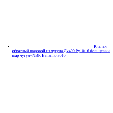
Клапан
обратный шаровой из чугуна Ду400 Ру10/16 фланцевый
шар чугун+NBR Benarmo 3010