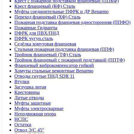
Крест с пожарной подставкой фланцевый (ППКФ)
Крест фланцевый (КФ) Сталь
Муфты соединительные ПФРК и ДР Benarmo
Переход фланцевый (ХФ) Сталь
Пожарная подставка фланцевая односторонняя (ППФО)
Пожарные Гидранты
ПФРК для ПВХ/ПНД
ПФРК чугун.сталь
Седёлка хомутовая фланцевая
Стальная пожарная подставка фланцевая (ППФ)
Тройник фланцевый (ТФ) Сталь
Тройник фланцевый с пожарной подставкой (ППТФ)
Фланцевый виброкомпенсатор гибкий
Хомуты стальные ремонтные Benarmo
Отводы гнутые ПНД SDR 11
Втулки
Заглушка литая
Крестовины
Литые отводы
Муфты защитные
Муфты электросварные
Неподвижная опора
НСПС
Остатки
Отвод Э/С 45°