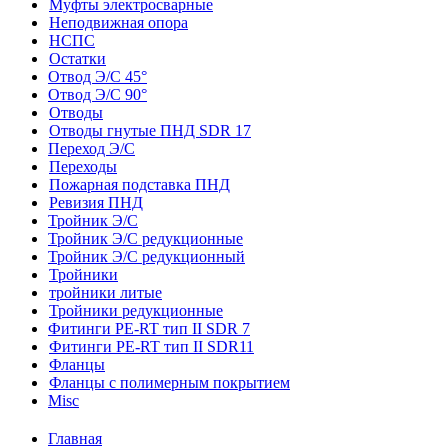
Муфты электросварные
Неподвижная опора
НСПС
Остатки
Отвод Э/С 45°
Отвод Э/С 90°
Отводы
Отводы гнутые ПНД SDR 17
Переход Э/С
Переходы
Пожарная подставка ПНД
Ревизия ПНД
Тройник Э/С
Тройник Э/С редукционные
Тройник Э/С редукционный
Тройники
тройники литые
Тройники редукционные
Фитинги PE-RT тип II SDR 7
Фитинги PE-RT тип II SDR11
Фланцы
Фланцы с полимерным покрытием
Misc
Главная