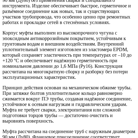
90 мм (Ду80) без применения сварки и специального
инструмента. Изделие обеспечивает быстрое, герметичное и
разъёмное соединение как новых, так и существующих
участков трубопровода, что особенно ценно при ремонтных
работах и прокладке сетей в стеснённых условиях.
Корпус муфты выполнен из высокопрочного чугуна с
эпоксидным антикоррозийным покрытием, устойчивым к
грунтовым водам и внешним воздействиям. Внутренний
уплотнительный элемент изготовлен из эластомера EPDM,
который сохраняет эластичность при температурах от –10 до
+120 °C и обеспечивает надёжную герметичность при
номинальном давлении до 1,6 МПа (Ру16). Конструкция
рассчитана на многократную сборку и разборку без потери
эксплуатационных характеристик.
Принцип действия основан на механическом обжиме трубы.
При затяжке болтов уплотнительное кольцо равномерно
сжимается вокруг ПЭ трубы, создавая надёжное соединение,
устойчивое к осевым нагрузкам и гидравлическим ударам.
Муфта не требует сварки, электропитания или сложной
подготовки торцов трубы — достаточно очистить и
выровнять поверхность.
Муфта рассчитана на соединение труб с наружным диаметром
90 мм (Ду80). Фланцевое присоединение соответствует