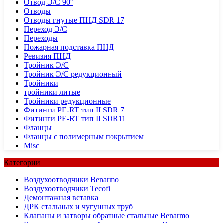
Отвод Э/С 90°
Отводы
Отводы гнутые ПНД SDR 17
Переход Э/С
Переходы
Пожарная подставка ПНД
Ревизия ПНД
Тройник Э/С
Тройник Э/С редукционный
Тройники
тройники литые
Тройники редукционные
Фитинги PE-RT тип II SDR 7
Фитинги PE-RT тип II SDR11
Фланцы
Фланцы с полимерным покрытием
Misc
Категории
Воздухоотводчики Benarmo
Воздухоотводчики Tecofi
Демонтажная вставка
ДРК стальных и чугунных труб
Клапаны и затворы обратные стальные Benarmo