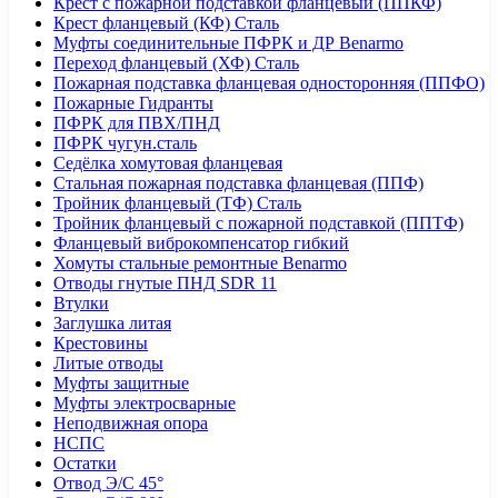
Крест с пожарной подставкой фланцевый (ППКФ)
Крест фланцевый (КФ) Сталь
Муфты соединительные ПФРК и ДР Benarmo
Переход фланцевый (ХФ) Сталь
Пожарная подставка фланцевая односторонняя (ППФО)
Пожарные Гидранты
ПФРК для ПВХ/ПНД
ПФРК чугун.сталь
Седёлка хомутовая фланцевая
Стальная пожарная подставка фланцевая (ППФ)
Тройник фланцевый (ТФ) Сталь
Тройник фланцевый с пожарной подставкой (ППТФ)
Фланцевый виброкомпенсатор гибкий
Хомуты стальные ремонтные Benarmo
Отводы гнутые ПНД SDR 11
Втулки
Заглушка литая
Крестовины
Литые отводы
Муфты защитные
Муфты электросварные
Неподвижная опора
НСПС
Остатки
Отвод Э/С 45°