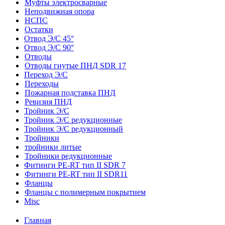
Муфты электросварные
Неподвижная опора
НСПС
Остатки
Отвод Э/С 45°
Отвод Э/С 90°
Отводы
Отводы гнутые ПНД SDR 17
Переход Э/С
Переходы
Пожарная подставка ПНД
Ревизия ПНД
Тройник Э/С
Тройник Э/С редукционные
Тройник Э/С редукционный
Тройники
тройники литые
Тройники редукционные
Фитинги PE-RT тип II SDR 7
Фитинги PE-RT тип II SDR11
Фланцы
Фланцы с полимерным покрытием
Misc
Главная