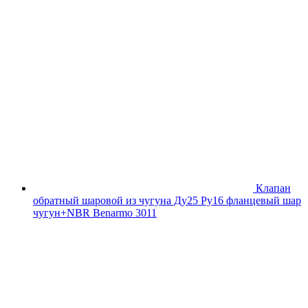
Клапан
обратный шаровой из чугуна Ду25 Ру16 фланцевый шар
чугун+NBR Benarmo 3011