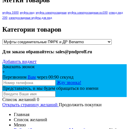
муфта 1600
муфта пнд
муфта электросварная
муфта электросварная пэ100
отвод пнд
200
электросварные муфты для пнд
Категории товаров
Для заказа обрашайтесь: sales@pndproff.ru
Добавить виджет
Заказать звонок
+
Перезвоним
Вам
через 00:
90
секунд
Жду звонка!
Представьтесь, и мы будем обращаться по имени
Список желаний
0
Открыть страницу желаний
Продолжить покупки
Главная
Список желаний
Меню