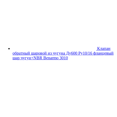
Клапан
обратный шаровой из чугуна Ду600 Ру10/16 фланцевый
шар чугун+NBR Benarmo 3010