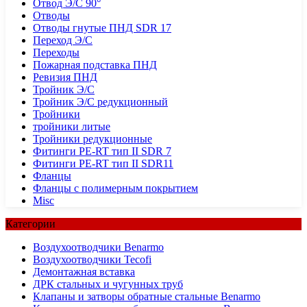
Отвод Э/С 90°
Отводы
Отводы гнутые ПНД SDR 17
Переход Э/С
Переходы
Пожарная подставка ПНД
Ревизия ПНД
Тройник Э/С
Тройник Э/С редукционный
Тройники
тройники литые
Тройники редукционные
Фитинги PE-RT тип II SDR 7
Фитинги PE-RT тип II SDR11
Фланцы
Фланцы с полимерным покрытием
Misc
Категории
Воздухоотводчики Benarmo
Воздухоотводчики Tecofi
Демонтажная вставка
ДРК стальных и чугунных труб
Клапаны и затворы обратные стальные Benarmo