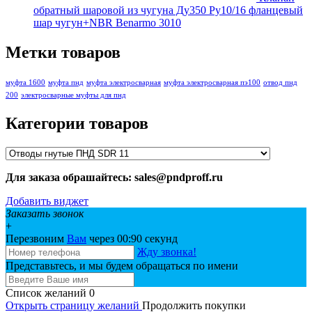
обратный шаровой из чугуна Ду350 Ру10/16 фланцевый
шар чугун+NBR Benarmo 3010
Метки товаров
муфта 1600
муфта пнд
муфта электросварная
муфта электросварная пэ100
отвод пнд
200
электросварные муфты для пнд
Категории товаров
Для заказа обрашайтесь: sales@pndproff.ru
Добавить виджет
Заказать звонок
+
Перезвоним
Вам
через 00:
90
секунд
Жду звонка!
Представьтесь, и мы будем обращаться по имени
Список желаний
0
Открыть страницу желаний
Продолжить покупки