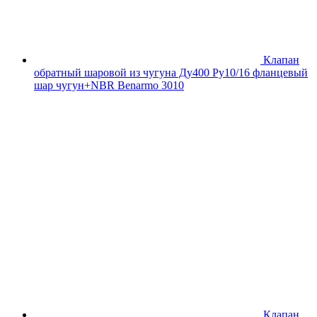
Клапан
обратный шаровой из чугуна Ду400 Ру10/16 фланцевый
шар чугун+NBR Benarmo 3010
Клапан