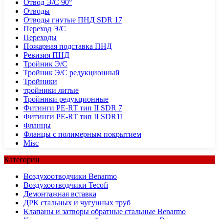
Отвод Э/С 90°
Отводы
Отводы гнутые ПНД SDR 17
Переход Э/С
Переходы
Пожарная подставка ПНД
Ревизия ПНД
Тройник Э/С
Тройник Э/С редукционный
Тройники
тройники литые
Тройники редукционные
Фитинги PE-RT тип II SDR 7
Фитинги PE-RT тип II SDR11
Фланцы
Фланцы с полимерным покрытием
Misc
Категории
Воздухоотводчики Benarmo
Воздухоотводчики Tecofi
Демонтажная вставка
ДРК стальных и чугунных труб
Клапаны и затворы обратные стальные Benarmo