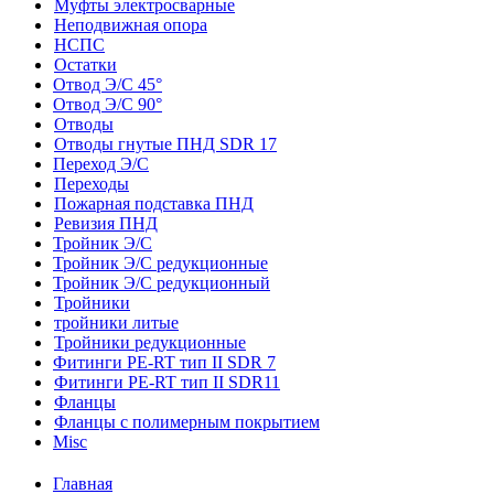
Муфты электросварные
Неподвижная опора
НСПС
Остатки
Отвод Э/С 45°
Отвод Э/С 90°
Отводы
Отводы гнутые ПНД SDR 17
Переход Э/С
Переходы
Пожарная подставка ПНД
Ревизия ПНД
Тройник Э/С
Тройник Э/С редукционные
Тройник Э/С редукционный
Тройники
тройники литые
Тройники редукционные
Фитинги PE-RT тип II SDR 7
Фитинги PE-RT тип II SDR11
Фланцы
Фланцы с полимерным покрытием
Misc
Главная