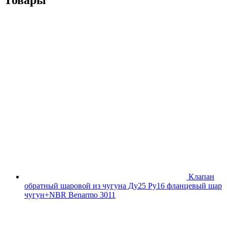
Клапан
обратный шаровой из чугуна Ду25 Ру16 фланцевый шар
чугун+NBR Benarmo 3011