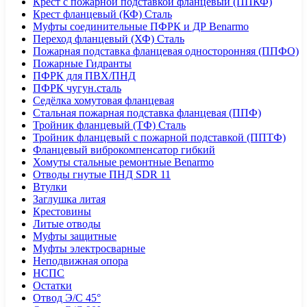
Крест с пожарной подставкой фланцевый (ППКФ)
Крест фланцевый (КФ) Сталь
Муфты соединительные ПФРК и ДР Benarmo
Переход фланцевый (ХФ) Сталь
Пожарная подставка фланцевая односторонняя (ППФО)
Пожарные Гидранты
ПФРК для ПВХ/ПНД
ПФРК чугун.сталь
Седёлка хомутовая фланцевая
Стальная пожарная подставка фланцевая (ППФ)
Тройник фланцевый (ТФ) Сталь
Тройник фланцевый с пожарной подставкой (ППТФ)
Фланцевый виброкомпенсатор гибкий
Хомуты стальные ремонтные Benarmo
Отводы гнутые ПНД SDR 11
Втулки
Заглушка литая
Крестовины
Литые отводы
Муфты защитные
Муфты электросварные
Неподвижная опора
НСПС
Остатки
Отвод Э/С 45°