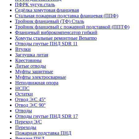
ПФРК чугун.сталь
Седёлка хомутовая фланцевая
Стальная пожарная подставка фланцевая (ППФ)
Тройник фланцевый (ТФ) Сталь
Тройник фланцевый с пожарной подставкой (ППТФ)
Фланцевый виброкомпенсатор гибкий
Хомуты стальные ремонтные Benarmo
Отводы гнутые ПНД SDR 11
Втулки
Заглушка литая
Крестовины
Литые отводы
Муфты защитные
Муфты электросварные
Неподвижная опора
НСПС
Остатки
Отвод Э/С 45°
Отвод Э/С 90°
Отводы
Отводы гнутые ПНД SDR 17
Переход Э/С
Переходы
Пожарная подставка ПНД
Ревизия ПНД