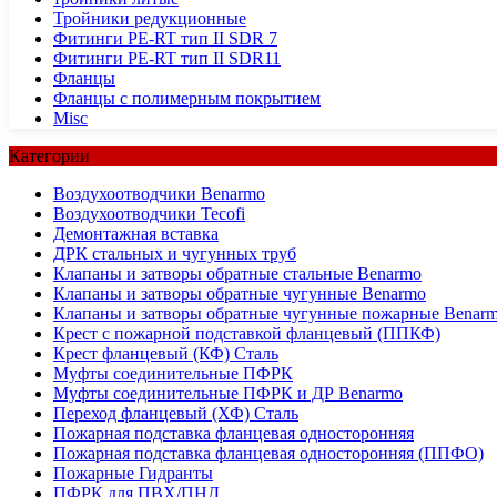
Тройники редукционные
Фитинги PE-RT тип II SDR 7
Фитинги PE-RT тип II SDR11
Фланцы
Фланцы с полимерным покрытием
Misc
Категории
Воздухоотводчики Benarmo
Воздухоотводчики Tecofi
Демонтажная вставка
ДРК стальных и чугунных труб
Клапаны и затворы обратные стальные Benarmo
Клапаны и затворы обратные чугунные Benarmo
Клапаны и затворы обратные чугунные пожарные Benar
Крест с пожарной подставкой фланцевый (ППКФ)
Крест фланцевый (КФ) Сталь
Муфты соединительные ПФРК
Муфты соединительные ПФРК и ДР Benarmo
Переход фланцевый (ХФ) Сталь
Пожарная подставка фланцевая односторонняя
Пожарная подставка фланцевая односторонняя (ППФО)
Пожарные Гидранты
ПФРК для ПВХ/ПНД