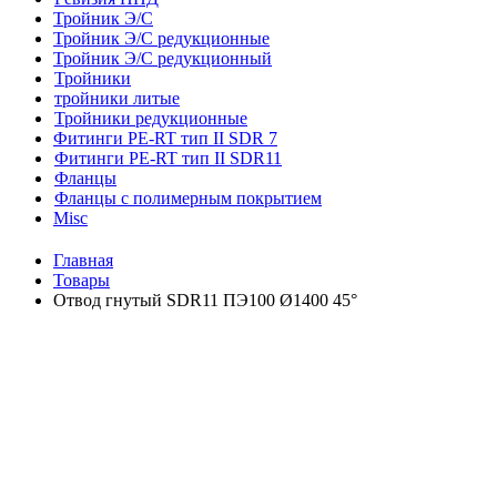
Тройник Э/С
Тройник Э/С редукционные
Тройник Э/С редукционный
Тройники
тройники литые
Тройники редукционные
Фитинги PE-RT тип II SDR 7
Фитинги PE-RT тип II SDR11
Фланцы
Фланцы с полимерным покрытием
Misc
Главная
Товары
Отвод гнутый SDR11 ПЭ100 Ø1400 45°