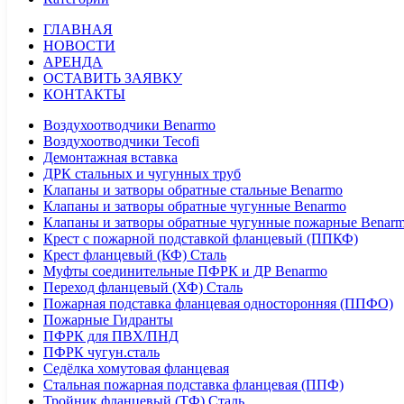
ГЛАВНАЯ
НОВОСТИ
АРЕНДА
ОСТАВИТЬ ЗАЯВКУ
КОНТАКТЫ
Воздухоотводчики Benarmo
Воздухоотводчики Tecofi
Демонтажная вставка
ДРК стальных и чугунных труб
Клапаны и затворы обратные стальные Benarmo
Клапаны и затворы обратные чугунные Benarmo
Клапаны и затворы обратные чугунные пожарные Benar
Крест с пожарной подставкой фланцевый (ППКФ)
Крест фланцевый (КФ) Сталь
Муфты соединительные ПФРК и ДР Benarmo
Переход фланцевый (ХФ) Сталь
Пожарная подставка фланцевая односторонняя (ППФО)
Пожарные Гидранты
ПФРК для ПВХ/ПНД
ПФРК чугун.сталь
Седёлка хомутовая фланцевая
Стальная пожарная подставка фланцевая (ППФ)
Тройник фланцевый (ТФ) Сталь