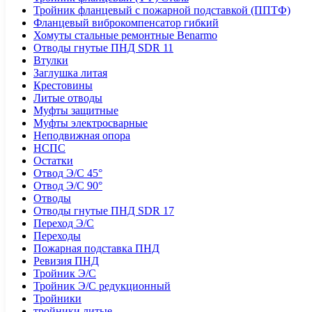
Тройник фланцевый с пожарной подставкой (ППТФ)
Фланцевый виброкомпенсатор гибкий
Хомуты стальные ремонтные Benarmo
Отводы гнутые ПНД SDR 11
Втулки
Заглушка литая
Крестовины
Литые отводы
Муфты защитные
Муфты электросварные
Неподвижная опора
НСПС
Остатки
Отвод Э/С 45°
Отвод Э/С 90°
Отводы
Отводы гнутые ПНД SDR 17
Переход Э/С
Переходы
Пожарная подставка ПНД
Ревизия ПНД
Тройник Э/С
Тройник Э/С редукционный
Тройники
тройники литые