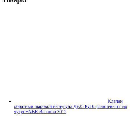
Клапан
обратный шаровой из чугуна Ду25 Ру16 фланцевый шар
чугун+NBR Benarmo 3011