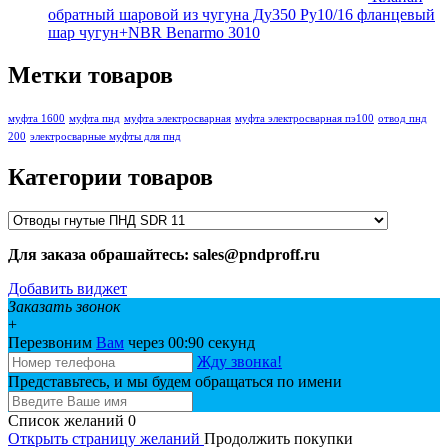
обратный шаровой из чугуна Ду350 Ру10/16 фланцевый
шар чугун+NBR Benarmo 3010
Метки товаров
муфта 1600
муфта пнд
муфта электросварная
муфта электросварная пэ100
отвод пнд
200
электросварные муфты для пнд
Категории товаров
Для заказа обрашайтесь: sales@pndproff.ru
Добавить виджет
Заказать звонок
+
Перезвоним
Вам
через 00:
90
секунд
Жду звонка!
Представьтесь, и мы будем обращаться по имени
Список желаний
0
Открыть страницу желаний
Продолжить покупки