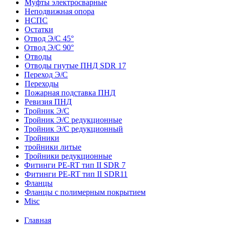
Муфты электросварные
Неподвижная опора
НСПС
Остатки
Отвод Э/С 45°
Отвод Э/С 90°
Отводы
Отводы гнутые ПНД SDR 17
Переход Э/С
Переходы
Пожарная подставка ПНД
Ревизия ПНД
Тройник Э/С
Тройник Э/С редукционные
Тройник Э/С редукционный
Тройники
тройники литые
Тройники редукционные
Фитинги PE-RT тип II SDR 7
Фитинги PE-RT тип II SDR11
Фланцы
Фланцы с полимерным покрытием
Misc
Главная