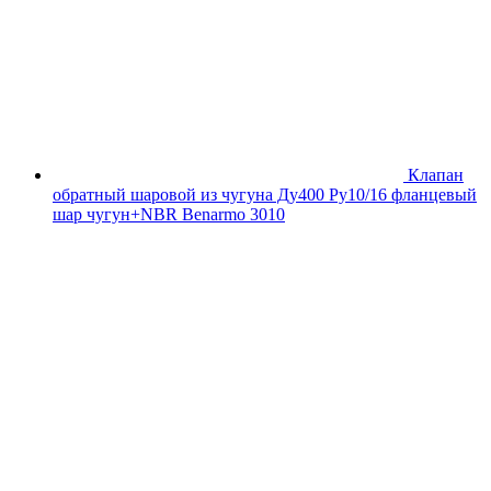
Клапан
обратный шаровой из чугуна Ду400 Ру10/16 фланцевый
шар чугун+NBR Benarmo 3010