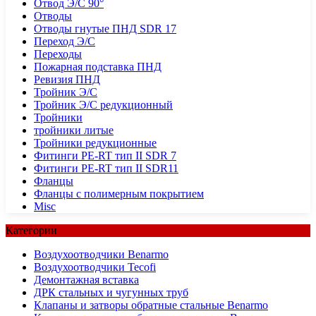
Отвод Э/С 90°
Отводы
Отводы гнутые ПНД SDR 17
Переход Э/С
Переходы
Пожарная подставка ПНД
Ревизия ПНД
Тройник Э/С
Тройник Э/С редукционный
Тройники
тройники литые
Тройники редукционные
Фитинги PE-RT тип II SDR 7
Фитинги PE-RT тип II SDR11
Фланцы
Фланцы с полимерным покрытием
Misc
Категории
Воздухоотводчики Benarmo
Воздухоотводчики Tecofi
Демонтажная вставка
ДРК стальных и чугунных труб
Клапаны и затворы обратные стальные Benarmo