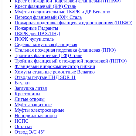
Крест с пожарной подставкой фланцевый (ППКФ)
Крест фланцевый (КФ) Сталь
Муфты соединительные ПФРК и ДР Benarmo
Переход фланцевый (ХФ) Сталь
Пожарная подставка фланцевая односторонняя (ППФО)
Пожарные Гидранты
ПФРК для ПВХ/ПНД
ПФРК чугун.сталь
Седёлка хомутовая фланцевая
Стальная пожарная подставка фланцевая (ППФ)
Тройник фланцевый (ТФ) Сталь
Тройник фланцевый с пожарной подставкой (ППТФ)
Фланцевый виброкомпенсатор гибкий
Хомуты стальные ремонтные Benarmo
Отводы гнутые ПНД SDR 11
Втулки
Заглушка литая
Крестовины
Литые отводы
Муфты защитные
Муфты электросварные
Неподвижная опора
НСПС
Остатки
Отвод Э/С 45°