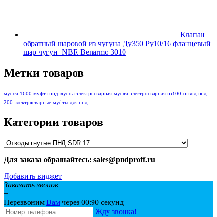
Клапан
обратный шаровой из чугуна Ду350 Ру10/16 фланцевый
шар чугун+NBR Benarmo 3010
Метки товаров
муфта 1600
муфта пнд
муфта электросварная
муфта электросварная пэ100
отвод пнд
200
электросварные муфты для пнд
Категории товаров
Для заказа обрашайтесь: sales@pndproff.ru
Добавить виджет
Заказать звонок
+
Перезвоним
Вам
через 00:
90
секунд
Жду звонка!