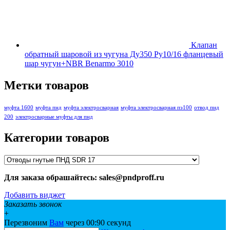
Клапан
обратный шаровой из чугуна Ду350 Ру10/16 фланцевый
шар чугун+NBR Benarmo 3010
Метки товаров
муфта 1600
муфта пнд
муфта электросварная
муфта электросварная пэ100
отвод пнд
200
электросварные муфты для пнд
Категории товаров
Для заказа обрашайтесь: sales@pndproff.ru
Добавить виджет
Заказать звонок
+
Перезвоним
Вам
через 00:
90
секунд