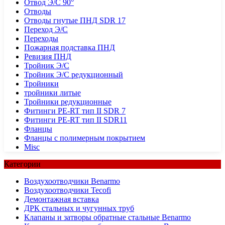
Отвод Э/С 90°
Отводы
Отводы гнутые ПНД SDR 17
Переход Э/С
Переходы
Пожарная подставка ПНД
Ревизия ПНД
Тройник Э/С
Тройник Э/С редукционный
Тройники
тройники литые
Тройники редукционные
Фитинги PE-RT тип II SDR 7
Фитинги PE-RT тип II SDR11
Фланцы
Фланцы с полимерным покрытием
Misc
Категории
Воздухоотводчики Benarmo
Воздухоотводчики Tecofi
Демонтажная вставка
ДРК стальных и чугунных труб
Клапаны и затворы обратные стальные Benarmo