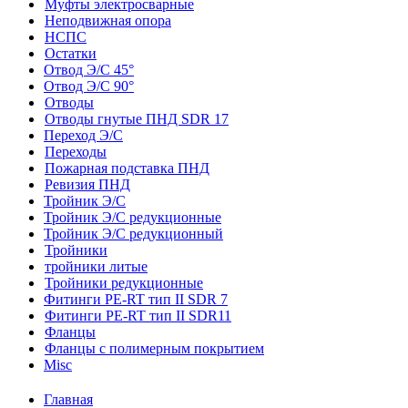
Муфты электросварные
Неподвижная опора
НСПС
Остатки
Отвод Э/С 45°
Отвод Э/С 90°
Отводы
Отводы гнутые ПНД SDR 17
Переход Э/С
Переходы
Пожарная подставка ПНД
Ревизия ПНД
Тройник Э/С
Тройник Э/С редукционные
Тройник Э/С редукционный
Тройники
тройники литые
Тройники редукционные
Фитинги PE-RT тип II SDR 7
Фитинги PE-RT тип II SDR11
Фланцы
Фланцы с полимерным покрытием
Misc
Главная