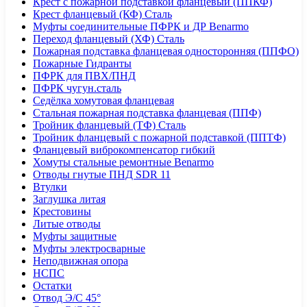
Крест с пожарной подставкой фланцевый (ППКФ)
Крест фланцевый (КФ) Сталь
Муфты соединительные ПФРК и ДР Benarmo
Переход фланцевый (ХФ) Сталь
Пожарная подставка фланцевая односторонняя (ППФО)
Пожарные Гидранты
ПФРК для ПВХ/ПНД
ПФРК чугун.сталь
Седёлка хомутовая фланцевая
Стальная пожарная подставка фланцевая (ППФ)
Тройник фланцевый (ТФ) Сталь
Тройник фланцевый с пожарной подставкой (ППТФ)
Фланцевый виброкомпенсатор гибкий
Хомуты стальные ремонтные Benarmo
Отводы гнутые ПНД SDR 11
Втулки
Заглушка литая
Крестовины
Литые отводы
Муфты защитные
Муфты электросварные
Неподвижная опора
НСПС
Остатки
Отвод Э/С 45°