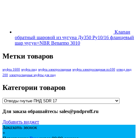
Клапан
обратный шаровой из чугуна Ду350 Ру10/16 фланцевый
шар чугун+NBR Benarmo 3010
Метки товаров
муфта 1600
муфта пнд
муфта электросварная
муфта электросварная пэ100
отвод пнд
200
электросварные муфты для пнд
Категории товаров
Для заказа обрашайтесь: sales@pndproff.ru
Добавить виджет
Заказать звонок
+