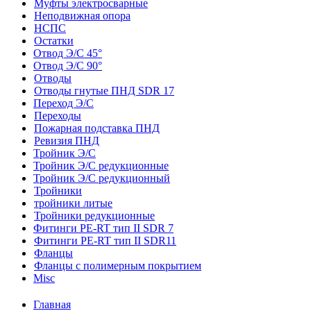
Муфты электросварные
Неподвижная опора
НСПС
Остатки
Отвод Э/С 45°
Отвод Э/С 90°
Отводы
Отводы гнутые ПНД SDR 17
Переход Э/С
Переходы
Пожарная подставка ПНД
Ревизия ПНД
Тройник Э/С
Тройник Э/С редукционные
Тройник Э/С редукционный
Тройники
тройники литые
Тройники редукционные
Фитинги PE-RT тип II SDR 7
Фитинги PE-RT тип II SDR11
Фланцы
Фланцы с полимерным покрытием
Misc
Главная