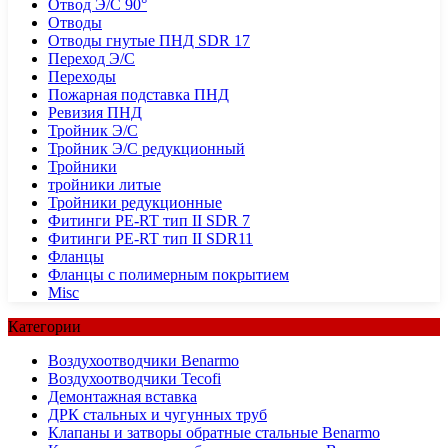
Отвод Э/С 90°
Отводы
Отводы гнутые ПНД SDR 17
Переход Э/С
Переходы
Пожарная подставка ПНД
Ревизия ПНД
Тройник Э/С
Тройник Э/С редукционный
Тройники
тройники литые
Тройники редукционные
Фитинги PE-RT тип II SDR 7
Фитинги PE-RT тип II SDR11
Фланцы
Фланцы с полимерным покрытием
Misc
Категории
Воздухоотводчики Benarmo
Воздухоотводчики Tecofi
Демонтажная вставка
ДРК стальных и чугунных труб
Клапаны и затворы обратные стальные Benarmo