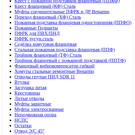
Крест с пожарной подставкой фланцевый (ППКФ)
Крест фланцевый (КФ) Сталь
Муфты соединительные ПФРК и ДР Benarmo
Переход фланцевый (ХФ) Сталь
Пожарная подставка фланцевая односторонняя (ППФО)
Пожарные Гидранты
ПФРК для ПВХ/ПНД
ПФРК чугун.сталь
Седёлка хомутовая фланцевая
Стальная пожарная подставка фланцевая (ППФ)
Тройник фланцевый (ТФ) Сталь
Тройник фланцевый с пожарной подставкой (ППТФ)
Фланцевый виброкомпенсатор гибкий
Хомуты стальные ремонтные Benarmo
Отводы гнутые ПНД SDR 11
Втулки
Заглушка литая
Крестовины
Литые отводы
Муфты защитные
Муфты электросварные
Неподвижная опора
НСПС
Остатки
Отвод Э/С 45°