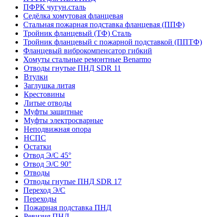
ПФРК чугун.сталь
Седёлка хомутовая фланцевая
Стальная пожарная подставка фланцевая (ППФ)
Тройник фланцевый (ТФ) Сталь
Тройник фланцевый с пожарной подставкой (ППТФ)
Фланцевый виброкомпенсатор гибкий
Хомуты стальные ремонтные Benarmo
Отводы гнутые ПНД SDR 11
Втулки
Заглушка литая
Крестовины
Литые отводы
Муфты защитные
Муфты электросварные
Неподвижная опора
НСПС
Остатки
Отвод Э/С 45°
Отвод Э/С 90°
Отводы
Отводы гнутые ПНД SDR 17
Переход Э/С
Переходы
Пожарная подставка ПНД
Ревизия ПНД