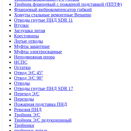
Тройник фланцевый с пожарной подставкой (ППТФ)
Фланцевый виброкомпенсатор гибкий
Хомуты стальные ремонтные Benarmo
Отводы гнутые ПНД SDR 11
Втулки
Заглушка литая
Крестовины
Литые отводы
Муфты защитные
Муфты электросварные
Неподвижная опора
НСПС
Остатки
Отвод Э/С 45°
Отвод Э/С 90°
Отводы
Отводы гнутые ПНД SDR 17
Переход Э/С
Переходы
Пожарная подставка ПНД
Ревизия ПНД
Тройник Э/С
Тройник Э/С редукционный
Тройники
тройники литые