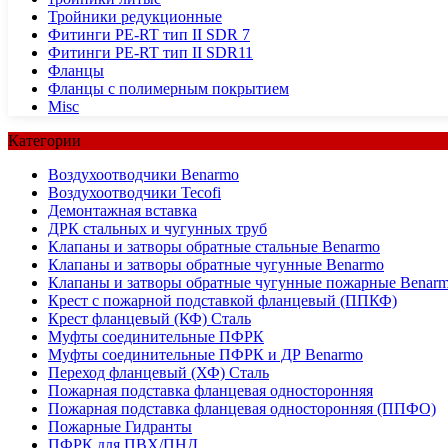
Тройники редукционные
Фитинги PE-RT тип II SDR 7
Фитинги PE-RT тип II SDR11
Фланцы
Фланцы с полимерным покрытием
Misc
Категории
Воздухоотводчики Benarmo
Воздухоотводчики Tecofi
Демонтажная вставка
ДРК стальных и чугунных труб
Клапаны и затворы обратные стальные Benarmo
Клапаны и затворы обратные чугунные Benarmo
Клапаны и затворы обратные чугунные пожарные Benar
Крест с пожарной подставкой фланцевый (ППКФ)
Крест фланцевый (КФ) Сталь
Муфты соединительные ПФРК
Муфты соединительные ПФРК и ДР Benarmo
Переход фланцевый (ХФ) Сталь
Пожарная подставка фланцевая односторонняя
Пожарная подставка фланцевая односторонняя (ППФО)
Пожарные Гидранты
ПФРК для ПВХ/ПНД