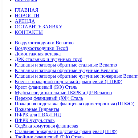
ГЛАВНАЯ
НОВОСТИ
АРЕНДА
ОСТАВИТЬ ЗАЯВКУ
КОНТАКТЫ
Воздухоотводчики Benarmo
Воздухоотводчики Tecofi
Демонтажная вставка
ДРК стальных и чугунных труб
Клапаны и затворы обратные стальные Benarmo
Клапаны и затворы обратные чугунные Benarmo
Клапаны и затворы обратные чугунные пожарные Benar
Крест с пожарной подставкой фланцевый (ППКФ)
Крест фланцевый (КФ) Сталь
Муфты соединительные ПФРК и ДР Benarmo
Переход фланцевый (ХФ) Сталь
Пожарная подставка фланцевая односторонняя (ППФО)
Пожарные Гидранты
ПФРК для ПВХ/ПНД
ПФРК чугун.сталь
Седёлка хомутовая фланцевая
Стальная пожарная подставка фланцевая (ППФ)
Тройник фланцевый (ТФ) Сталь