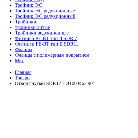
Тройник Э/С
Тройник Э/С редукционные
Тройник Э/С редукционный
Тройники
тройники литые
Тройники редукционные
Фитинги PE-RT тип II SDR 7
Фитинги PE-RT тип II SDR11
Фланцы
Фланцы с полимерным покрытием
Misc
Главная
Товары
Отвод гнутый SDR17 ПЭ100 Ø63 90°