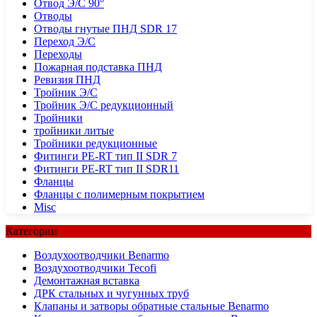
Отвод Э/С 90°
Отводы
Отводы гнутые ПНД SDR 17
Переход Э/С
Переходы
Пожарная подставка ПНД
Ревизия ПНД
Тройник Э/С
Тройник Э/С редукционный
Тройники
тройники литые
Тройники редукционные
Фитинги PE-RT тип II SDR 7
Фитинги PE-RT тип II SDR11
Фланцы
Фланцы с полимерным покрытием
Misc
Категории
Воздухоотводчики Benarmo
Воздухоотводчики Tecofi
Демонтажная вставка
ДРК стальных и чугунных труб
Клапаны и затворы обратные стальные Benarmo