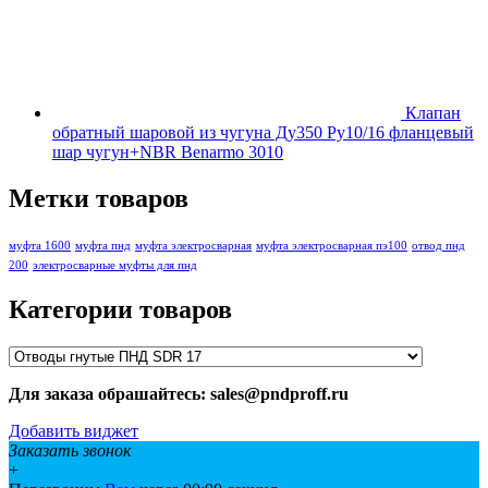
Клапан
обратный шаровой из чугуна Ду350 Ру10/16 фланцевый
шар чугун+NBR Benarmo 3010
Метки товаров
муфта 1600
муфта пнд
муфта электросварная
муфта электросварная пэ100
отвод пнд
200
электросварные муфты для пнд
Категории товаров
Для заказа обрашайтесь: sales@pndproff.ru
Добавить виджет
Заказать звонок
+