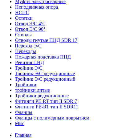
Муфты электросварные
Неподвижная опора
НСПС
Остатки
Отвод Э/С 45°
Отвод Э/С 90°
Отводы
Отводы гнутые ПНД SDR 17
Переход Э/С
Переходы
Пожарная подставка ПНД
Ревизия ПНД
Тройник Э/С
Тройник Э/С редукционные
Тройник Э/С редукционный
Тройники
тройники литые
Тройники редукционные
Фитинги PE-RT тип II SDR 7
Фитинги PE-RT тип II SDR11
Фланцы
Фланцы с полимерным покрытием
Misc
Главная