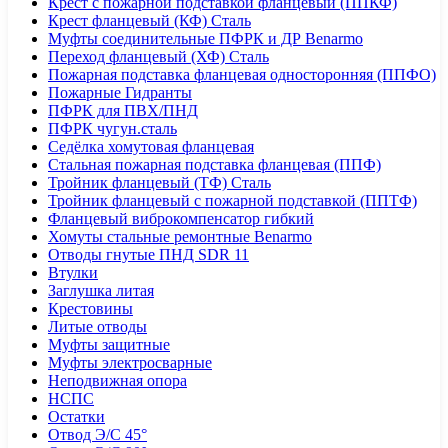
Крест с пожарной подставкой фланцевый (ППКФ)
Крест фланцевый (КФ) Сталь
Муфты соединительные ПФРК и ДР Benarmo
Переход фланцевый (ХФ) Сталь
Пожарная подставка фланцевая односторонняя (ППФО)
Пожарные Гидранты
ПФРК для ПВХ/ПНД
ПФРК чугун.сталь
Седёлка хомутовая фланцевая
Стальная пожарная подставка фланцевая (ППФ)
Тройник фланцевый (ТФ) Сталь
Тройник фланцевый с пожарной подставкой (ППТФ)
Фланцевый виброкомпенсатор гибкий
Хомуты стальные ремонтные Benarmo
Отводы гнутые ПНД SDR 11
Втулки
Заглушка литая
Крестовины
Литые отводы
Муфты защитные
Муфты электросварные
Неподвижная опора
НСПС
Остатки
Отвод Э/С 45°