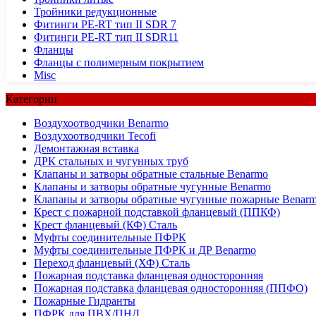
Тройники редукционные
Фитинги PE-RT тип II SDR 7
Фитинги PE-RT тип II SDR11
Фланцы
Фланцы с полимерным покрытием
Misc
Категории
Воздухоотводчики Benarmo
Воздухоотводчики Tecofi
Демонтажная вставка
ДРК стальных и чугунных труб
Клапаны и затворы обратные стальные Benarmo
Клапаны и затворы обратные чугунные Benarmo
Клапаны и затворы обратные чугунные пожарные Benar
Крест с пожарной подставкой фланцевый (ППКФ)
Крест фланцевый (КФ) Сталь
Муфты соединительные ПФРК
Муфты соединительные ПФРК и ДР Benarmo
Переход фланцевый (ХФ) Сталь
Пожарная подставка фланцевая односторонняя
Пожарная подставка фланцевая односторонняя (ППФО)
Пожарные Гидранты
ПФРК для ПВХ/ПНД