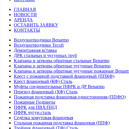
ГЛАВНАЯ
НОВОСТИ
АРЕНДА
ОСТАВИТЬ ЗАЯВКУ
КОНТАКТЫ
Воздухоотводчики Benarmo
Воздухоотводчики Tecofi
Демонтажная вставка
ДРК стальных и чугунных труб
Клапаны и затворы обратные стальные Benarmo
Клапаны и затворы обратные чугунные Benarmo
Клапаны и затворы обратные чугунные пожарные Benar
Крест с пожарной подставкой фланцевый (ППКФ)
Крест фланцевый (КФ) Сталь
Муфты соединительные ПФРК и ДР Benarmo
Переход фланцевый (ХФ) Сталь
Пожарная подставка фланцевая односторонняя (ППФО)
Пожарные Гидранты
ПФРК для ПВХ/ПНД
ПФРК чугун.сталь
Седёлка хомутовая фланцевая
Стальная пожарная подставка фланцевая (ППФ)
Тройник фланцевый (ТФ) Сталь