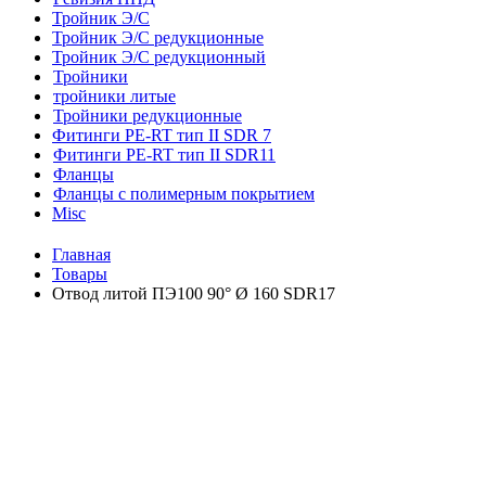
Тройник Э/С
Тройник Э/С редукционные
Тройник Э/С редукционный
Тройники
тройники литые
Тройники редукционные
Фитинги PE-RT тип II SDR 7
Фитинги PE-RT тип II SDR11
Фланцы
Фланцы с полимерным покрытием
Misc
Главная
Товары
Отвод литой ПЭ100 90° Ø 160 SDR17