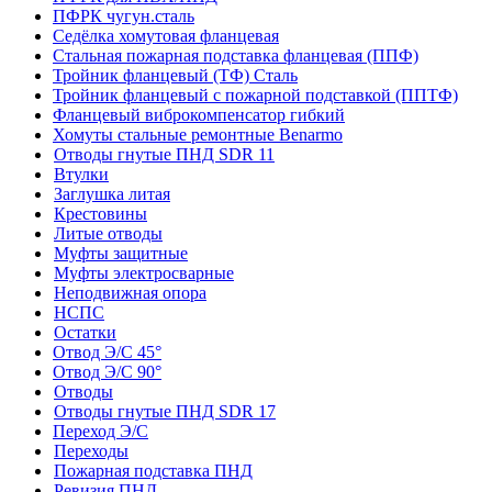
ПФРК чугун.сталь
Седёлка хомутовая фланцевая
Стальная пожарная подставка фланцевая (ППФ)
Тройник фланцевый (ТФ) Сталь
Тройник фланцевый с пожарной подставкой (ППТФ)
Фланцевый виброкомпенсатор гибкий
Хомуты стальные ремонтные Benarmo
Отводы гнутые ПНД SDR 11
Втулки
Заглушка литая
Крестовины
Литые отводы
Муфты защитные
Муфты электросварные
Неподвижная опора
НСПС
Остатки
Отвод Э/С 45°
Отвод Э/С 90°
Отводы
Отводы гнутые ПНД SDR 17
Переход Э/С
Переходы
Пожарная подставка ПНД
Ревизия ПНД