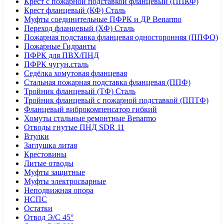
Крест с пожарной подставкой фланцевый (ППКФ)
Крест фланцевый (КФ) Сталь
Муфты соединительные ПФРК и ДР Benarmo
Переход фланцевый (ХФ) Сталь
Пожарная подставка фланцевая односторонняя (ППФО)
Пожарные Гидранты
ПФРК для ПВХ/ПНД
ПФРК чугун.сталь
Седёлка хомутовая фланцевая
Стальная пожарная подставка фланцевая (ППФ)
Тройник фланцевый (ТФ) Сталь
Тройник фланцевый с пожарной подставкой (ППТФ)
Фланцевый виброкомпенсатор гибкий
Хомуты стальные ремонтные Benarmo
Отводы гнутые ПНД SDR 11
Втулки
Заглушка литая
Крестовины
Литые отводы
Муфты защитные
Муфты электросварные
Неподвижная опора
НСПС
Остатки
Отвод Э/С 45°