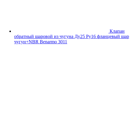
Клапан
обратный шаровой из чугуна Ду25 Ру16 фланцевый шар
чугун+NBR Benarmo 3011