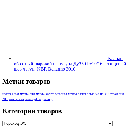
Клапан
обратный шаровой из чугуна Ду350 Ру10/16 фланцевый
шар чугун+NBR Benarmo 3010
Метки товаров
муфта 1600
муфта пнд
муфта электросварная
муфта электросварная пэ100
отвод пнд
200
электросварные муфты для пнд
Категории товаров