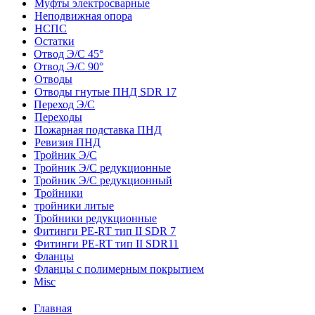
Муфты электросварные
Неподвижная опора
НСПС
Остатки
Отвод Э/С 45°
Отвод Э/С 90°
Отводы
Отводы гнутые ПНД SDR 17
Переход Э/С
Переходы
Пожарная подставка ПНД
Ревизия ПНД
Тройник Э/С
Тройник Э/С редукционные
Тройник Э/С редукционный
Тройники
тройники литые
Тройники редукционные
Фитинги PE-RT тип II SDR 7
Фитинги PE-RT тип II SDR11
Фланцы
Фланцы с полимерным покрытием
Misc
Главная