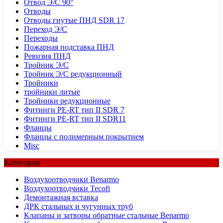
Отвод Э/С 90°
Отводы
Отводы гнутые ПНД SDR 17
Переход Э/С
Переходы
Пожарная подставка ПНД
Ревизия ПНД
Тройник Э/С
Тройник Э/С редукционный
Тройники
тройники литые
Тройники редукционные
Фитинги PE-RT тип II SDR 7
Фитинги PE-RT тип II SDR11
Фланцы
Фланцы с полимерным покрытием
Misc
Категории
Воздухоотводчики Benarmo
Воздухоотводчики Tecofi
Демонтажная вставка
ДРК стальных и чугунных труб
Клапаны и затворы обратные стальные Benarmo