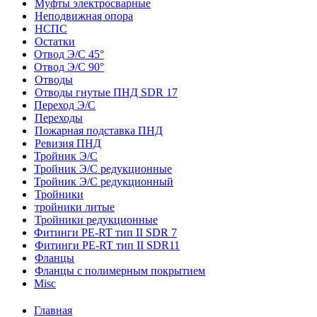
Муфты электросварные
Неподвижная опора
НСПС
Остатки
Отвод Э/С 45°
Отвод Э/С 90°
Отводы
Отводы гнутые ПНД SDR 17
Переход Э/С
Переходы
Пожарная подставка ПНД
Ревизия ПНД
Тройник Э/С
Тройник Э/С редукционные
Тройник Э/С редукционный
Тройники
тройники литые
Тройники редукционные
Фитинги PE-RT тип II SDR 7
Фитинги PE-RT тип II SDR11
Фланцы
Фланцы с полимерным покрытием
Misc
Главная