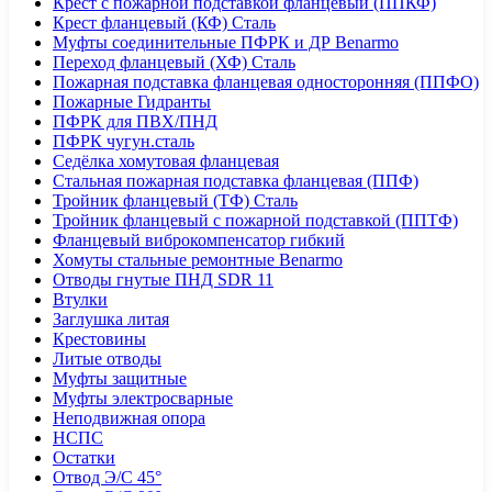
Крест с пожарной подставкой фланцевый (ППКФ)
Крест фланцевый (КФ) Сталь
Муфты соединительные ПФРК и ДР Benarmo
Переход фланцевый (ХФ) Сталь
Пожарная подставка фланцевая односторонняя (ППФО)
Пожарные Гидранты
ПФРК для ПВХ/ПНД
ПФРК чугун.сталь
Седёлка хомутовая фланцевая
Стальная пожарная подставка фланцевая (ППФ)
Тройник фланцевый (ТФ) Сталь
Тройник фланцевый с пожарной подставкой (ППТФ)
Фланцевый виброкомпенсатор гибкий
Хомуты стальные ремонтные Benarmo
Отводы гнутые ПНД SDR 11
Втулки
Заглушка литая
Крестовины
Литые отводы
Муфты защитные
Муфты электросварные
Неподвижная опора
НСПС
Остатки
Отвод Э/С 45°