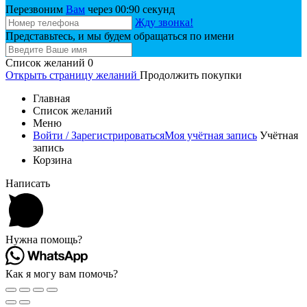
Перезвоним
Вам
через 00:
90
секунд
Жду звонка!
Представьтесь, и мы будем обращаться по имени
Список желаний
0
Открыть страницу желаний
Продолжить покупки
Главная
Список желаний
Меню
Войти / Зарегистрироваться
Моя учётная запись
Учётная
запись
Корзина
Написать
Нужна помощь?
Как я могу вам помочь?