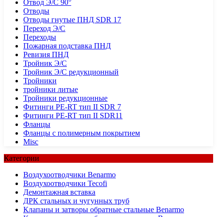
Отвод Э/С 90°
Отводы
Отводы гнутые ПНД SDR 17
Переход Э/С
Переходы
Пожарная подставка ПНД
Ревизия ПНД
Тройник Э/С
Тройник Э/С редукционный
Тройники
тройники литые
Тройники редукционные
Фитинги PE-RT тип II SDR 7
Фитинги PE-RT тип II SDR11
Фланцы
Фланцы с полимерным покрытием
Misc
Категории
Воздухоотводчики Benarmo
Воздухоотводчики Tecofi
Демонтажная вставка
ДРК стальных и чугунных труб
Клапаны и затворы обратные стальные Benarmo