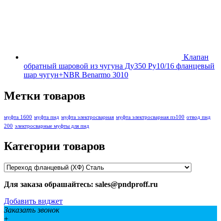
Клапан
обратный шаровой из чугуна Ду350 Ру10/16 фланцевый
шар чугун+NBR Benarmo 3010
Метки товаров
муфта 1600
муфта пнд
муфта электросварная
муфта электросварная пэ100
отвод пнд
200
электросварные муфты для пнд
Категории товаров
Для заказа обрашайтесь: sales@pndproff.ru
Добавить виджет
Заказать звонок
+