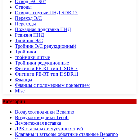
Отвод Э/С 90°
Отводы
Отводы гнутые ПНД SDR 17
Переход Э/С
Переходы
Пожарная подставка ПНД
Ревизия ПНД
Тройник Э/С
Тройник Э/С редукционный
Тройники
тройники литые
Тройники редукционные
Фитинги PE-RT тип II SDR 7
Фитинги PE-RT тип II SDR11
Фланцы
Фланцы с полимерным покрытием
Misc
Категории
Воздухоотводчики Benarmo
Воздухоотводчики Tecofi
Демонтажная вставка
ДРК стальных и чугунных труб
Клапаны и затворы обратные стальные Benarmo