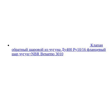
Клапан
обратный шаровой из чугуна Ду400 Ру10/16 фланцевый
шар чугун+NBR Benarmo 3010