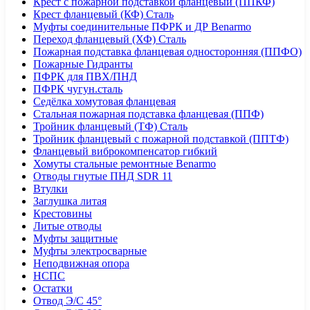
Крест с пожарной подставкой фланцевый (ППКФ)
Крест фланцевый (КФ) Сталь
Муфты соединительные ПФРК и ДР Benarmo
Переход фланцевый (ХФ) Сталь
Пожарная подставка фланцевая односторонняя (ППФО)
Пожарные Гидранты
ПФРК для ПВХ/ПНД
ПФРК чугун.сталь
Седёлка хомутовая фланцевая
Стальная пожарная подставка фланцевая (ППФ)
Тройник фланцевый (ТФ) Сталь
Тройник фланцевый с пожарной подставкой (ППТФ)
Фланцевый виброкомпенсатор гибкий
Хомуты стальные ремонтные Benarmo
Отводы гнутые ПНД SDR 11
Втулки
Заглушка литая
Крестовины
Литые отводы
Муфты защитные
Муфты электросварные
Неподвижная опора
НСПС
Остатки
Отвод Э/С 45°