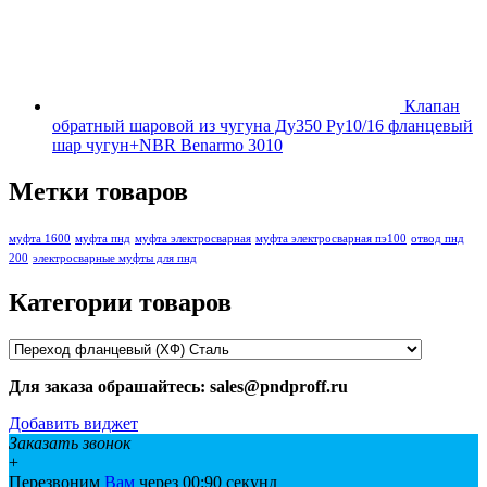
Клапан
обратный шаровой из чугуна Ду350 Ру10/16 фланцевый
шар чугун+NBR Benarmo 3010
Метки товаров
муфта 1600
муфта пнд
муфта электросварная
муфта электросварная пэ100
отвод пнд
200
электросварные муфты для пнд
Категории товаров
Для заказа обрашайтесь: sales@pndproff.ru
Добавить виджет
Заказать звонок
+
Перезвоним
Вам
через 00:
90
секунд