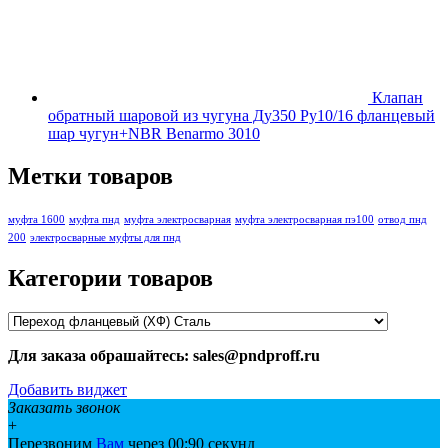
Клапан
обратный шаровой из чугуна Ду350 Ру10/16 фланцевый
шар чугун+NBR Benarmo 3010
Метки товаров
муфта 1600
муфта пнд
муфта электросварная
муфта электросварная пэ100
отвод пнд
200
электросварные муфты для пнд
Категории товаров
Для заказа обрашайтесь: sales@pndproff.ru
Добавить виджет
Заказать звонок
+
Перезвоним
Вам
через 00:
90
секунд