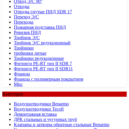
Отвод Э/С 90°
Отводы
Отводы гнутые ПНД SDR 17
Переход Э/С
Переходы
Пожарная подставка ПНД
Ревизия ПНД
Тройник Э/С
Тройник Э/С редукционный
Тройники
тройники литые
Тройники редукционные
Фитинги PE-RT тип II SDR 7
Фитинги PE-RT тип II SDR11
Фланцы
Фланцы с полимерным покрытием
Misc
Категории
Воздухоотводчики Benarmo
Воздухоотводчики Tecofi
Демонтажная вставка
ДРК стальных и чугунных труб
Клапаны и затворы обратные стальные Benarmo