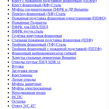
Крест с пожарной подставкой фланцевый (ППКФ)
Крест фланцевый (КФ) Сталь
Муфты соединительные ПФРК и ДР Benarmo
Переход фланцевый (ХФ) Сталь
Пожарная подставка фланцевая односторонняя (ППФО)
Пожарные Гидранты
ПФРК для ПВХ/ПНД
ПФРК чугун.сталь
Седёлка хомутовая фланцевая
Стальная пожарная подставка фланцевая (ППФ)
Тройник фланцевый (ТФ) Сталь
Тройник фланцевый с пожарной подставкой (ППТФ)
Фланцевый виброкомпенсатор гибкий
Хомуты стальные ремонтные Benarmo
Отводы гнутые ПНД SDR 11
Втулки
Заглушка литая
Крестовины
Литые отводы
Муфты защитные
Муфты электросварные
Неподвижная опора
НСПС
Остатки
Отвод Э/С 45°