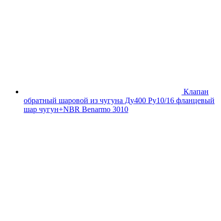
Клапан
обратный шаровой из чугуна Ду400 Ру10/16 фланцевый
шар чугун+NBR Benarmo 3010