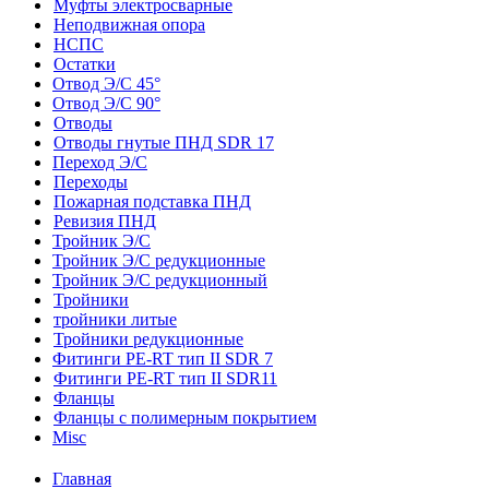
Муфты электросварные
Неподвижная опора
НСПС
Остатки
Отвод Э/С 45°
Отвод Э/С 90°
Отводы
Отводы гнутые ПНД SDR 17
Переход Э/С
Переходы
Пожарная подставка ПНД
Ревизия ПНД
Тройник Э/С
Тройник Э/С редукционные
Тройник Э/С редукционный
Тройники
тройники литые
Тройники редукционные
Фитинги PE-RT тип II SDR 7
Фитинги PE-RT тип II SDR11
Фланцы
Фланцы с полимерным покрытием
Misc
Главная