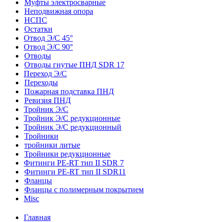
Муфты электросварные
Неподвижная опора
НСПС
Остатки
Отвод Э/С 45°
Отвод Э/С 90°
Отводы
Отводы гнутые ПНД SDR 17
Переход Э/С
Переходы
Пожарная подставка ПНД
Ревизия ПНД
Тройник Э/С
Тройник Э/С редукционные
Тройник Э/С редукционный
Тройники
тройники литые
Тройники редукционные
Фитинги PE-RT тип II SDR 7
Фитинги PE-RT тип II SDR11
Фланцы
Фланцы с полимерным покрытием
Misc
Главная