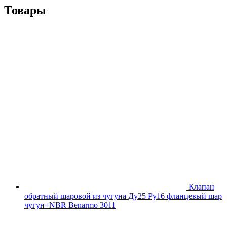
Товары
Клапан
обратный шаровой из чугуна Ду25 Ру16 фланцевый шар
чугун+NBR Benarmo 3011