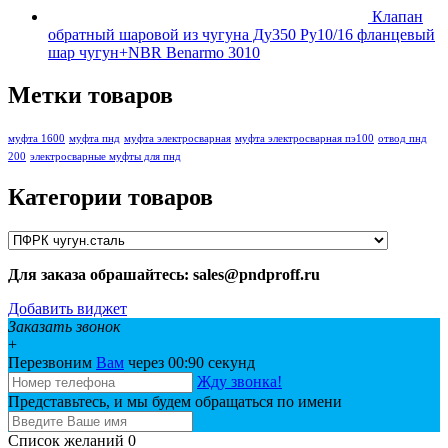
Клапан
обратный шаровой из чугуна Ду350 Ру10/16 фланцевый
шар чугун+NBR Benarmo 3010
Метки товаров
муфта 1600
муфта пнд
муфта электросварная
муфта электросварная пэ100
отвод пнд
200
электросварные муфты для пнд
Категории товаров
Для заказа обрашайтесь: sales@pndproff.ru
Добавить виджет
Заказать звонок
+
Перезвоним
Вам
через 00:
90
секунд
Жду звонка!
Представьтесь, и мы будем обращаться по имени
Список желаний
0