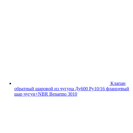
Клапан
обратный шаровой из чугуна Ду600 Ру10/16 фланцевый
шар чугун+NBR Benarmo 3010