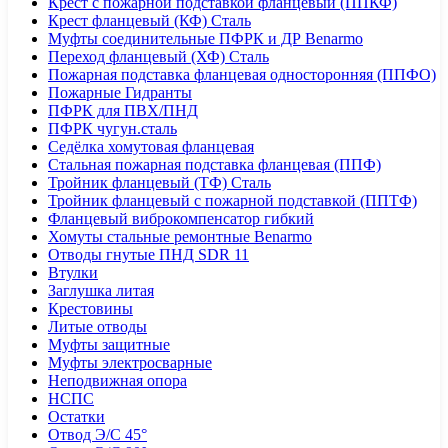
Крест с пожарной подставкой фланцевый (ППКФ)
Крест фланцевый (КФ) Сталь
Муфты соединительные ПФРК и ДР Benarmo
Переход фланцевый (ХФ) Сталь
Пожарная подставка фланцевая односторонняя (ППФО)
Пожарные Гидранты
ПФРК для ПВХ/ПНД
ПФРК чугун.сталь
Седёлка хомутовая фланцевая
Стальная пожарная подставка фланцевая (ППФ)
Тройник фланцевый (ТФ) Сталь
Тройник фланцевый с пожарной подставкой (ППТФ)
Фланцевый виброкомпенсатор гибкий
Хомуты стальные ремонтные Benarmo
Отводы гнутые ПНД SDR 11
Втулки
Заглушка литая
Крестовины
Литые отводы
Муфты защитные
Муфты электросварные
Неподвижная опора
НСПС
Остатки
Отвод Э/С 45°