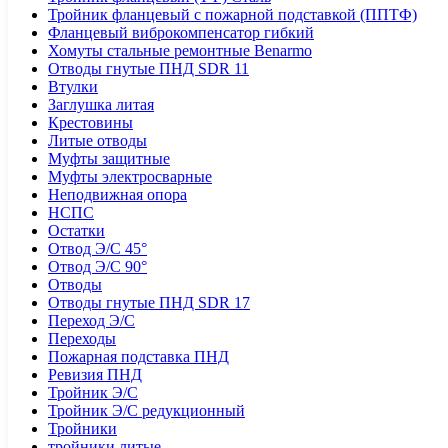
Тройник фланцевый с пожарной подставкой (ППТФ)
Фланцевый виброкомпенсатор гибкий
Хомуты стальные ремонтные Benarmo
Отводы гнутые ПНД SDR 11
Втулки
Заглушка литая
Крестовины
Литые отводы
Муфты защитные
Муфты электросварные
Неподвижная опора
НСПС
Остатки
Отвод Э/С 45°
Отвод Э/С 90°
Отводы
Отводы гнутые ПНД SDR 17
Переход Э/С
Переходы
Пожарная подставка ПНД
Ревизия ПНД
Тройник Э/С
Тройник Э/С редукционный
Тройники
тройники литые