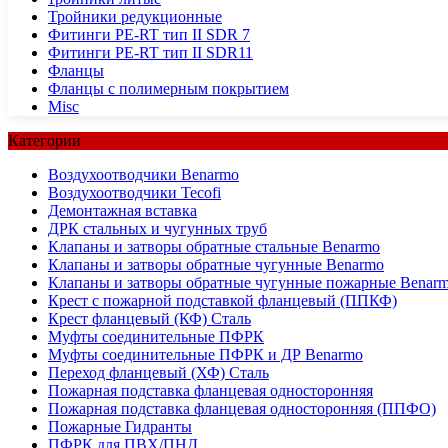
Тройники редукционные
Фитинги PE-RT тип II SDR 7
Фитинги PE-RT тип II SDR11
Фланцы
Фланцы с полимерным покрытием
Misc
Категории
Воздухоотводчики Benarmo
Воздухоотводчики Tecofi
Демонтажная вставка
ДРК стальных и чугунных труб
Клапаны и затворы обратные стальные Benarmo
Клапаны и затворы обратные чугунные Benarmo
Клапаны и затворы обратные чугунные пожарные Benar
Крест с пожарной подставкой фланцевый (ППКФ)
Крест фланцевый (КФ) Сталь
Муфты соединительные ПФРК
Муфты соединительные ПФРК и ДР Benarmo
Переход фланцевый (ХФ) Сталь
Пожарная подставка фланцевая односторонняя
Пожарная подставка фланцевая односторонняя (ППФО)
Пожарные Гидранты
ПФРК для ПВХ/ПНД