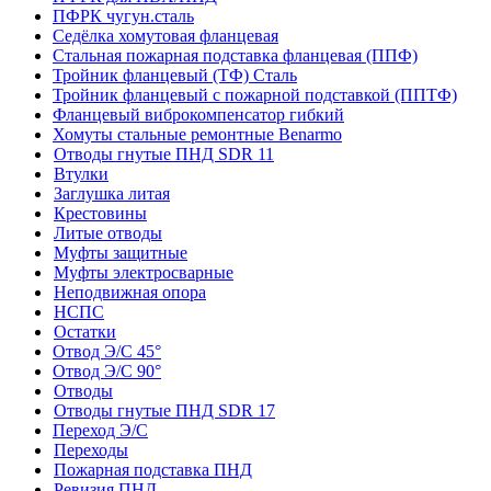
ПФРК чугун.сталь
Седёлка хомутовая фланцевая
Стальная пожарная подставка фланцевая (ППФ)
Тройник фланцевый (ТФ) Сталь
Тройник фланцевый с пожарной подставкой (ППТФ)
Фланцевый виброкомпенсатор гибкий
Хомуты стальные ремонтные Benarmo
Отводы гнутые ПНД SDR 11
Втулки
Заглушка литая
Крестовины
Литые отводы
Муфты защитные
Муфты электросварные
Неподвижная опора
НСПС
Остатки
Отвод Э/С 45°
Отвод Э/С 90°
Отводы
Отводы гнутые ПНД SDR 17
Переход Э/С
Переходы
Пожарная подставка ПНД
Ревизия ПНД