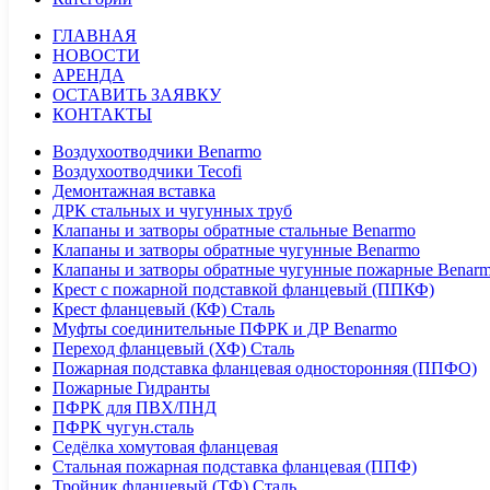
ГЛАВНАЯ
НОВОСТИ
АРЕНДА
ОСТАВИТЬ ЗАЯВКУ
КОНТАКТЫ
Воздухоотводчики Benarmo
Воздухоотводчики Tecofi
Демонтажная вставка
ДРК стальных и чугунных труб
Клапаны и затворы обратные стальные Benarmo
Клапаны и затворы обратные чугунные Benarmo
Клапаны и затворы обратные чугунные пожарные Benar
Крест с пожарной подставкой фланцевый (ППКФ)
Крест фланцевый (КФ) Сталь
Муфты соединительные ПФРК и ДР Benarmo
Переход фланцевый (ХФ) Сталь
Пожарная подставка фланцевая односторонняя (ППФО)
Пожарные Гидранты
ПФРК для ПВХ/ПНД
ПФРК чугун.сталь
Седёлка хомутовая фланцевая
Стальная пожарная подставка фланцевая (ППФ)
Тройник фланцевый (ТФ) Сталь