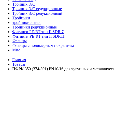
Тройник Э/С
Тройник Э/С редукционные
Тройник Э/С редукционный
Тройники
тройники литые
Тройники редукционные
Фитинги PE-RT тип II SDR 7
Фитинги PE-RT тип II SDR11
Фланцы
Фланцы с полимерным покрытием
Misc
Главная
Товары
ПФРК 350 (374-391) PN10/16 для чугунных и металличес