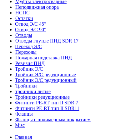
Муфты электросварные
Неподвижная опора
НСПС
Остатки
Отвод Э/С 45°
Отвод Э/С 90°
Отводы
Отводы гнутые ПНД SDR 17
Переход Э/С
Переходы
Пожарная подставка ПНД
Ревизия ПНД
Тройник Э/С
Тройник Э/С редукционные
Тройник Э/С редукционный
Тройники
тройники литые
Тройники редукционные
Фитинги PE-RT тип II SDR 7
Фитинги PE-RT тип II SDR11
Фланцы
Фланцы с полимерным покрытием
Misc
Главная