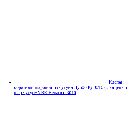
Клапан
обратный шаровой из чугуна Ду600 Ру10/16 фланцевый
шар чугун+NBR Benarmo 3010