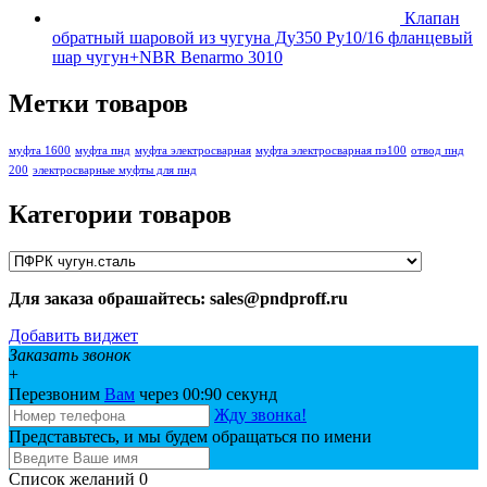
Клапан
обратный шаровой из чугуна Ду350 Ру10/16 фланцевый
шар чугун+NBR Benarmo 3010
Метки товаров
муфта 1600
муфта пнд
муфта электросварная
муфта электросварная пэ100
отвод пнд
200
электросварные муфты для пнд
Категории товаров
Для заказа обрашайтесь: sales@pndproff.ru
Добавить виджет
Заказать звонок
+
Перезвоним
Вам
через 00:
90
секунд
Жду звонка!
Представьтесь, и мы будем обращаться по имени
Список желаний
0