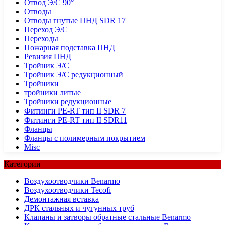
Отвод Э/С 90°
Отводы
Отводы гнутые ПНД SDR 17
Переход Э/С
Переходы
Пожарная подставка ПНД
Ревизия ПНД
Тройник Э/С
Тройник Э/С редукционный
Тройники
тройники литые
Тройники редукционные
Фитинги PE-RT тип II SDR 7
Фитинги PE-RT тип II SDR11
Фланцы
Фланцы с полимерным покрытием
Misc
Категории
Воздухоотводчики Benarmo
Воздухоотводчики Tecofi
Демонтажная вставка
ДРК стальных и чугунных труб
Клапаны и затворы обратные стальные Benarmo