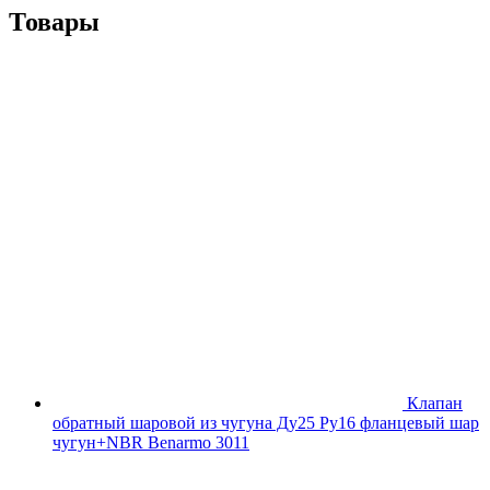
Товары
Клапан
обратный шаровой из чугуна Ду25 Ру16 фланцевый шар
чугун+NBR Benarmo 3011