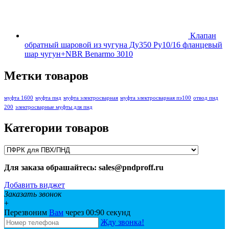
Клапан
обратный шаровой из чугуна Ду350 Ру10/16 фланцевый
шар чугун+NBR Benarmo 3010
Метки товаров
муфта 1600
муфта пнд
муфта электросварная
муфта электросварная пэ100
отвод пнд
200
электросварные муфты для пнд
Категории товаров
Для заказа обрашайтесь: sales@pndproff.ru
Добавить виджет
Заказать звонок
+
Перезвоним
Вам
через 00:
90
секунд
Жду звонка!