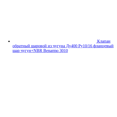
Клапан
обратный шаровой из чугуна Ду400 Ру10/16 фланцевый
шар чугун+NBR Benarmo 3010