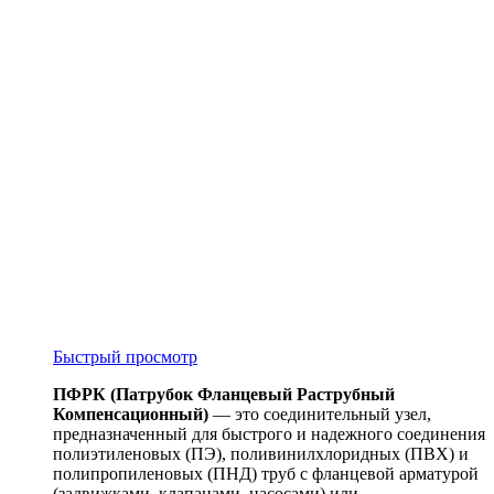
Быстрый просмотр
ПФРК (Патрубок Фланцевый Раструбный
Компенсационный)
— это соединительный узел,
предназначенный для быстрого и надежного соединения
полиэтиленовых (ПЭ), поливинилхлоридных (ПВХ) и
полипропиленовых (ПНД) труб с фланцевой арматурой
(задвижками, клапанами, насосами) или