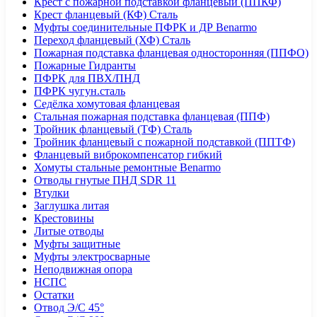
Крест с пожарной подставкой фланцевый (ППКФ)
Крест фланцевый (КФ) Сталь
Муфты соединительные ПФРК и ДР Benarmo
Переход фланцевый (ХФ) Сталь
Пожарная подставка фланцевая односторонняя (ППФО)
Пожарные Гидранты
ПФРК для ПВХ/ПНД
ПФРК чугун.сталь
Седёлка хомутовая фланцевая
Стальная пожарная подставка фланцевая (ППФ)
Тройник фланцевый (ТФ) Сталь
Тройник фланцевый с пожарной подставкой (ППТФ)
Фланцевый виброкомпенсатор гибкий
Хомуты стальные ремонтные Benarmo
Отводы гнутые ПНД SDR 11
Втулки
Заглушка литая
Крестовины
Литые отводы
Муфты защитные
Муфты электросварные
Неподвижная опора
НСПС
Остатки
Отвод Э/С 45°