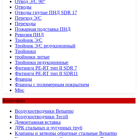
Отвод Э/С 90°
Отводы
Отводы гнутые ПНД SDR 17
Переход Э/С
Переходы
Пожарная подставка ПНД
Ревизия ПНД
Тройник Э/С
Тройник Э/С редукционный
Тройники
тройники литые
Тройники редукционные
Фитинги PE-RT тип II SDR 7
Фитинги PE-RT тип II SDR11
Фланцы
Фланцы с полимерным покрытием
Misc
Категории
Воздухоотводчики Benarmo
Воздухоотводчики Tecofi
Демонтажная вставка
ДРК стальных и чугунных труб
Клапаны и затворы обратные стальные Benarmo