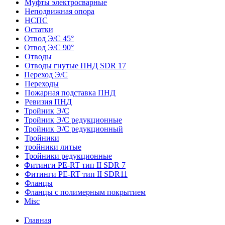
Муфты электросварные
Неподвижная опора
НСПС
Остатки
Отвод Э/С 45°
Отвод Э/С 90°
Отводы
Отводы гнутые ПНД SDR 17
Переход Э/С
Переходы
Пожарная подставка ПНД
Ревизия ПНД
Тройник Э/С
Тройник Э/С редукционные
Тройник Э/С редукционный
Тройники
тройники литые
Тройники редукционные
Фитинги PE-RT тип II SDR 7
Фитинги PE-RT тип II SDR11
Фланцы
Фланцы с полимерным покрытием
Misc
Главная