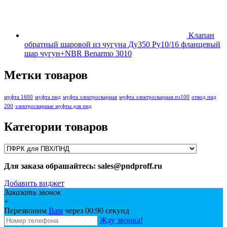
Клапан
обратный шаровой из чугуна Ду350 Ру10/16 фланцевый
шар чугун+NBR Benarmo 3010
Метки товаров
муфта 1600
муфта пнд
муфта электросварная
муфта электросварная пэ100
отвод пнд
200
электросварные муфты для пнд
Категории товаров
Для заказа обрашайтесь: sales@pndproff.ru
Добавить виджет
Заказать звонок
+
Перезвоним
Вам
через 00:
90
секунд
Жду звонка!