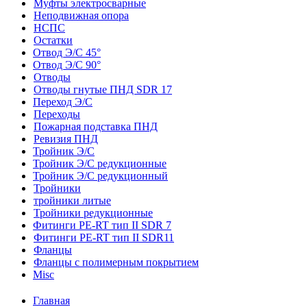
Муфты электросварные
Неподвижная опора
НСПС
Остатки
Отвод Э/С 45°
Отвод Э/С 90°
Отводы
Отводы гнутые ПНД SDR 17
Переход Э/С
Переходы
Пожарная подставка ПНД
Ревизия ПНД
Тройник Э/С
Тройник Э/С редукционные
Тройник Э/С редукционный
Тройники
тройники литые
Тройники редукционные
Фитинги PE-RT тип II SDR 7
Фитинги PE-RT тип II SDR11
Фланцы
Фланцы с полимерным покрытием
Misc
Главная