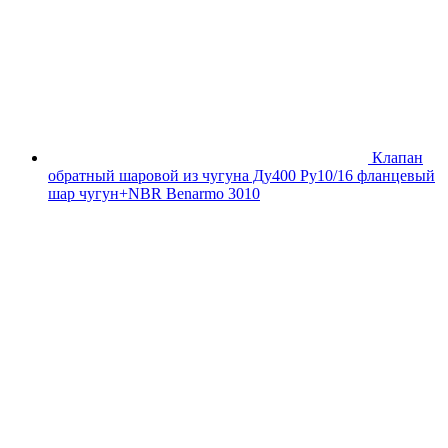
Клапан
обратный шаровой из чугуна Ду400 Ру10/16 фланцевый
шар чугун+NBR Benarmo 3010