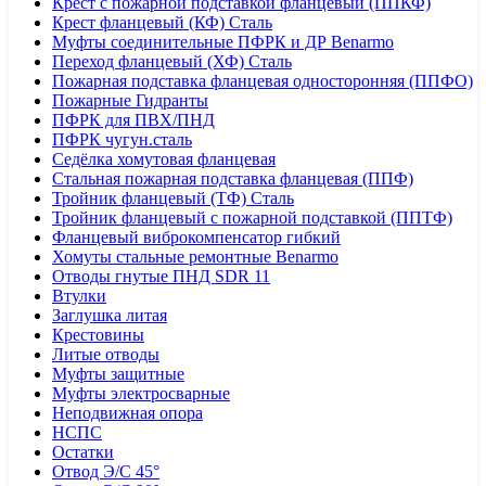
Крест с пожарной подставкой фланцевый (ППКФ)
Крест фланцевый (КФ) Сталь
Муфты соединительные ПФРК и ДР Benarmo
Переход фланцевый (ХФ) Сталь
Пожарная подставка фланцевая односторонняя (ППФО)
Пожарные Гидранты
ПФРК для ПВХ/ПНД
ПФРК чугун.сталь
Седёлка хомутовая фланцевая
Стальная пожарная подставка фланцевая (ППФ)
Тройник фланцевый (ТФ) Сталь
Тройник фланцевый с пожарной подставкой (ППТФ)
Фланцевый виброкомпенсатор гибкий
Хомуты стальные ремонтные Benarmo
Отводы гнутые ПНД SDR 11
Втулки
Заглушка литая
Крестовины
Литые отводы
Муфты защитные
Муфты электросварные
Неподвижная опора
НСПС
Остатки
Отвод Э/С 45°