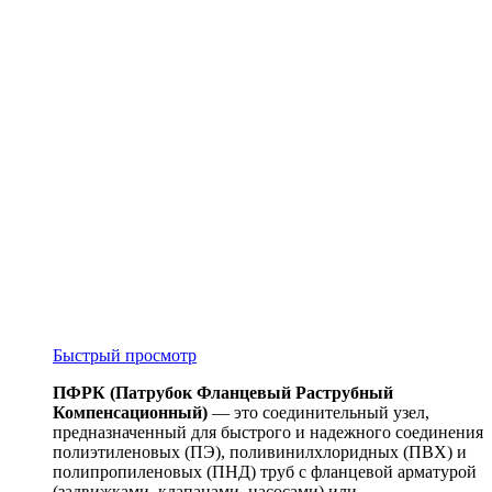
Быстрый просмотр
ПФРК (Патрубок Фланцевый Раструбный
Компенсационный)
— это соединительный узел,
предназначенный для быстрого и надежного соединения
полиэтиленовых (ПЭ), поливинилхлоридных (ПВХ) и
полипропиленовых (ПНД) труб с фланцевой арматурой
(задвижками, клапанами, насосами) или