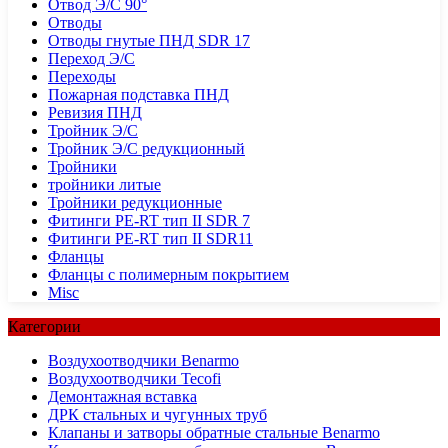
Отвод Э/С 90°
Отводы
Отводы гнутые ПНД SDR 17
Переход Э/С
Переходы
Пожарная подставка ПНД
Ревизия ПНД
Тройник Э/С
Тройник Э/С редукционный
Тройники
тройники литые
Тройники редукционные
Фитинги PE-RT тип II SDR 7
Фитинги PE-RT тип II SDR11
Фланцы
Фланцы с полимерным покрытием
Misc
Категории
Воздухоотводчики Benarmo
Воздухоотводчики Tecofi
Демонтажная вставка
ДРК стальных и чугунных труб
Клапаны и затворы обратные стальные Benarmo