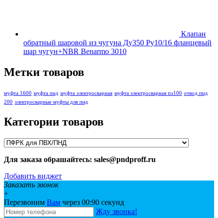
Клапан
обратный шаровой из чугуна Ду350 Ру10/16 фланцевый
шар чугун+NBR Benarmo 3010
Метки товаров
муфта 1600
муфта пнд
муфта электросварная
муфта электросварная пэ100
отвод пнд
200
электросварные муфты для пнд
Категории товаров
Для заказа обрашайтесь: sales@pndproff.ru
Добавить виджет
Заказать звонок
+
Перезвоним
Вам
через 00:
90
секунд
Жду звонка!