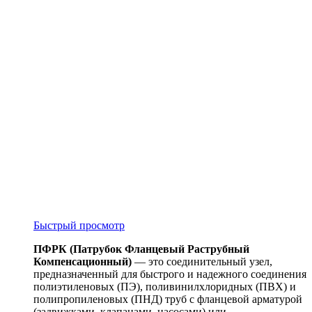
Быстрый просмотр
ПФРК (Патрубок Фланцевый Раструбный
Компенсационный)
— это соединительный узел,
предназначенный для быстрого и надежного соединения
полиэтиленовых (ПЭ), поливинилхлоридных (ПВХ) и
полипропиленовых (ПНД) труб с фланцевой арматурой
(задвижками, клапанами, насосами) или