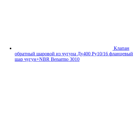
Клапан
обратный шаровой из чугуна Ду400 Ру10/16 фланцевый
шар чугун+NBR Benarmo 3010