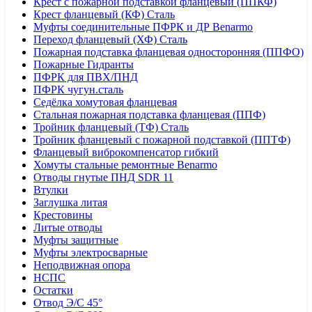
Крест с пожарной подставкой фланцевый (ППКФ)
Крест фланцевый (КФ) Сталь
Муфты соединительные ПФРК и ДР Benarmo
Переход фланцевый (ХФ) Сталь
Пожарная подставка фланцевая односторонняя (ППФО)
Пожарные Гидранты
ПФРК для ПВХ/ПНД
ПФРК чугун.сталь
Седёлка хомутовая фланцевая
Стальная пожарная подставка фланцевая (ППФ)
Тройник фланцевый (ТФ) Сталь
Тройник фланцевый с пожарной подставкой (ППТФ)
Фланцевый виброкомпенсатор гибкий
Хомуты стальные ремонтные Benarmo
Отводы гнутые ПНД SDR 11
Втулки
Заглушка литая
Крестовины
Литые отводы
Муфты защитные
Муфты электросварные
Неподвижная опора
НСПС
Остатки
Отвод Э/С 45°