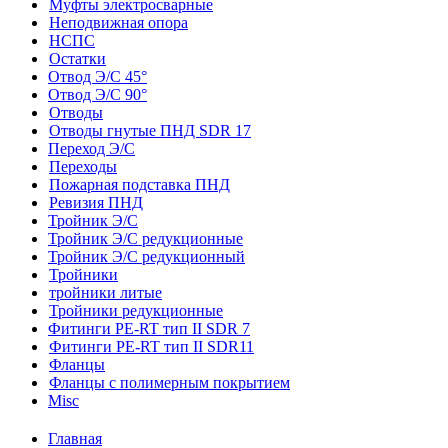
Муфты электросварные
Неподвижная опора
НСПС
Остатки
Отвод Э/С 45°
Отвод Э/С 90°
Отводы
Отводы гнутые ПНД SDR 17
Переход Э/С
Переходы
Пожарная подставка ПНД
Ревизия ПНД
Тройник Э/С
Тройник Э/С редукционные
Тройник Э/С редукционный
Тройники
тройники литые
Тройники редукционные
Фитинги PE-RT тип II SDR 7
Фитинги PE-RT тип II SDR11
Фланцы
Фланцы с полимерным покрытием
Misc
Главная