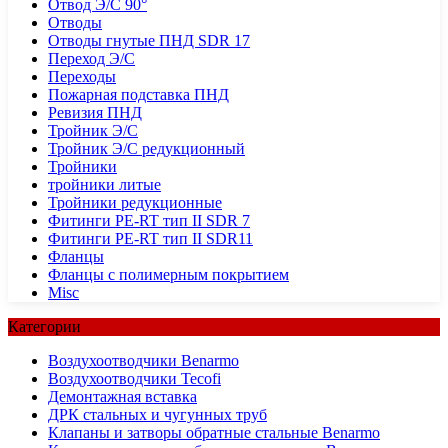
Отвод Э/С 90°
Отводы
Отводы гнутые ПНД SDR 17
Переход Э/С
Переходы
Пожарная подставка ПНД
Ревизия ПНД
Тройник Э/С
Тройник Э/С редукционный
Тройники
тройники литые
Тройники редукционные
Фитинги PE-RT тип II SDR 7
Фитинги PE-RT тип II SDR11
Фланцы
Фланцы с полимерным покрытием
Misc
Категории
Воздухоотводчики Benarmo
Воздухоотводчики Tecofi
Демонтажная вставка
ДРК стальных и чугунных труб
Клапаны и затворы обратные стальные Benarmo