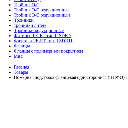
Тройник Э/С
Тройник Э/С редукционные
Тройник Э/С редукционный
Тройники
тройники литые
Тройники редукционные
Фитинги PE-RT тип II SDR 7
Фитинги PE-RT тип II SDR11
Фланцы
Фланцы с полимерным покрытием
Misc
Главная
Товары
Пожарная подставка фланцевая односторонняя (ППФО) 1