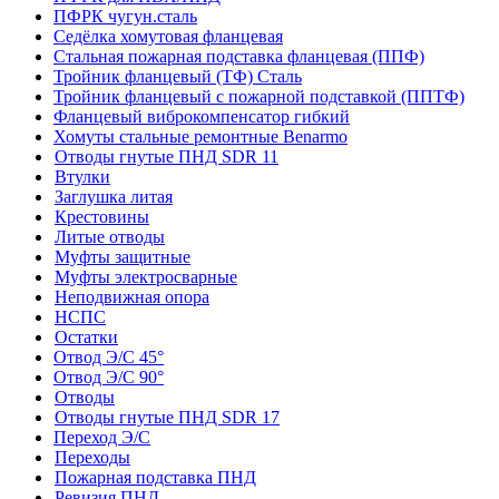
ПФРК чугун.сталь
Седёлка хомутовая фланцевая
Стальная пожарная подставка фланцевая (ППФ)
Тройник фланцевый (ТФ) Сталь
Тройник фланцевый с пожарной подставкой (ППТФ)
Фланцевый виброкомпенсатор гибкий
Хомуты стальные ремонтные Benarmo
Отводы гнутые ПНД SDR 11
Втулки
Заглушка литая
Крестовины
Литые отводы
Муфты защитные
Муфты электросварные
Неподвижная опора
НСПС
Остатки
Отвод Э/С 45°
Отвод Э/С 90°
Отводы
Отводы гнутые ПНД SDR 17
Переход Э/С
Переходы
Пожарная подставка ПНД
Ревизия ПНД