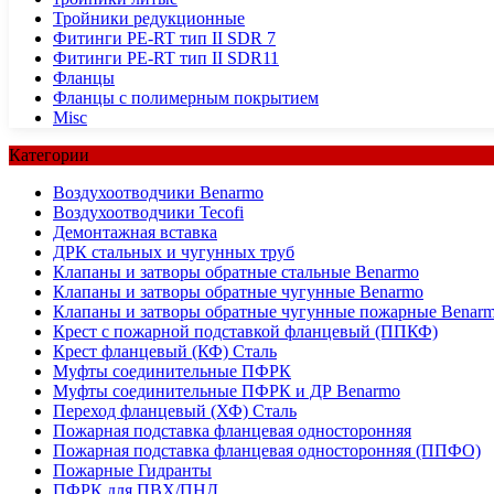
Тройники редукционные
Фитинги PE-RT тип II SDR 7
Фитинги PE-RT тип II SDR11
Фланцы
Фланцы с полимерным покрытием
Misc
Категории
Воздухоотводчики Benarmo
Воздухоотводчики Tecofi
Демонтажная вставка
ДРК стальных и чугунных труб
Клапаны и затворы обратные стальные Benarmo
Клапаны и затворы обратные чугунные Benarmo
Клапаны и затворы обратные чугунные пожарные Benar
Крест с пожарной подставкой фланцевый (ППКФ)
Крест фланцевый (КФ) Сталь
Муфты соединительные ПФРК
Муфты соединительные ПФРК и ДР Benarmo
Переход фланцевый (ХФ) Сталь
Пожарная подставка фланцевая односторонняя
Пожарная подставка фланцевая односторонняя (ППФО)
Пожарные Гидранты
ПФРК для ПВХ/ПНД