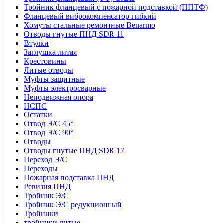
Тройник фланцевый с пожарной подставкой (ППТФ)
Фланцевый виброкомпенсатор гибкий
Хомуты стальные ремонтные Benarmo
Отводы гнутые ПНД SDR 11
Втулки
Заглушка литая
Крестовины
Литые отводы
Муфты защитные
Муфты электросварные
Неподвижная опора
НСПС
Остатки
Отвод Э/С 45°
Отвод Э/С 90°
Отводы
Отводы гнутые ПНД SDR 17
Переход Э/С
Переходы
Пожарная подставка ПНД
Ревизия ПНД
Тройник Э/С
Тройник Э/С редукционный
Тройники
тройники литые