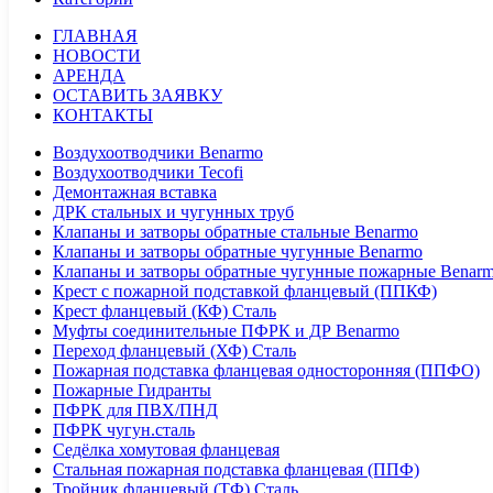
ГЛАВНАЯ
НОВОСТИ
АРЕНДА
ОСТАВИТЬ ЗАЯВКУ
КОНТАКТЫ
Воздухоотводчики Benarmo
Воздухоотводчики Tecofi
Демонтажная вставка
ДРК стальных и чугунных труб
Клапаны и затворы обратные стальные Benarmo
Клапаны и затворы обратные чугунные Benarmo
Клапаны и затворы обратные чугунные пожарные Benar
Крест с пожарной подставкой фланцевый (ППКФ)
Крест фланцевый (КФ) Сталь
Муфты соединительные ПФРК и ДР Benarmo
Переход фланцевый (ХФ) Сталь
Пожарная подставка фланцевая односторонняя (ППФО)
Пожарные Гидранты
ПФРК для ПВХ/ПНД
ПФРК чугун.сталь
Седёлка хомутовая фланцевая
Стальная пожарная подставка фланцевая (ППФ)
Тройник фланцевый (ТФ) Сталь