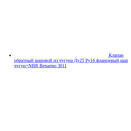
Клапан
обратный шаровой из чугуна Ду25 Ру16 фланцевый шар
чугун+NBR Benarmo 3011