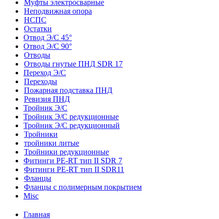
Муфты электросварные
Неподвижная опора
НСПС
Остатки
Отвод Э/С 45°
Отвод Э/С 90°
Отводы
Отводы гнутые ПНД SDR 17
Переход Э/С
Переходы
Пожарная подставка ПНД
Ревизия ПНД
Тройник Э/С
Тройник Э/С редукционные
Тройник Э/С редукционный
Тройники
тройники литые
Тройники редукционные
Фитинги PE-RT тип II SDR 7
Фитинги PE-RT тип II SDR11
Фланцы
Фланцы с полимерным покрытием
Misc
Главная