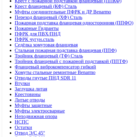
Крест с пожарной подставкой фланцевый (ППКФ)
Крест фланцевый (КФ) Сталь
Муфты соединительные ПФРК и ДР Benarmo
Переход фланцевый (ХФ) Сталь
Пожарная подставка фланцевая односторонняя (ППФО)
Пожарные Гидранты
ПФРК для ПВХ/ПНД
ПФРК чугун.сталь
Седёлка хомутовая фланцевая
Стальная пожарная подставка фланцевая (ППФ)
Тройник фланцевый (ТФ) Сталь
Тройник фланцевый с пожарной подставкой (ППТФ)
Фланцевый виброкомпенсатор гибкий
Хомуты стальные ремонтные Benarmo
Отводы гнутые ПНД SDR 11
Втулки
Заглушка литая
Крестовины
Литые отводы
Муфты защитные
Муфты электросварные
Неподвижная опора
НСПС
Остатки
Отвод Э/С 45°