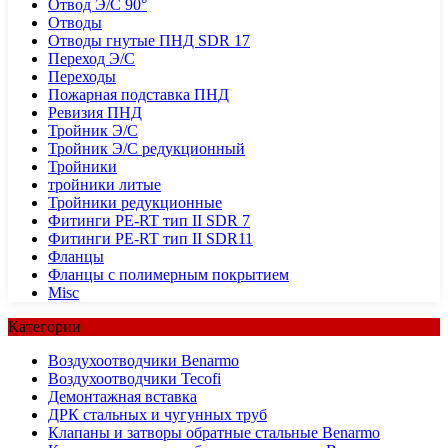
Отвод Э/С 90°
Отводы
Отводы гнутые ПНД SDR 17
Переход Э/С
Переходы
Пожарная подставка ПНД
Ревизия ПНД
Тройник Э/С
Тройник Э/С редукционный
Тройники
тройники литые
Тройники редукционные
Фитинги PE-RT тип II SDR 7
Фитинги PE-RT тип II SDR11
Фланцы
Фланцы с полимерным покрытием
Misc
Категории
Воздухоотводчики Benarmo
Воздухоотводчики Tecofi
Демонтажная вставка
ДРК стальных и чугунных труб
Клапаны и затворы обратные стальные Benarmo