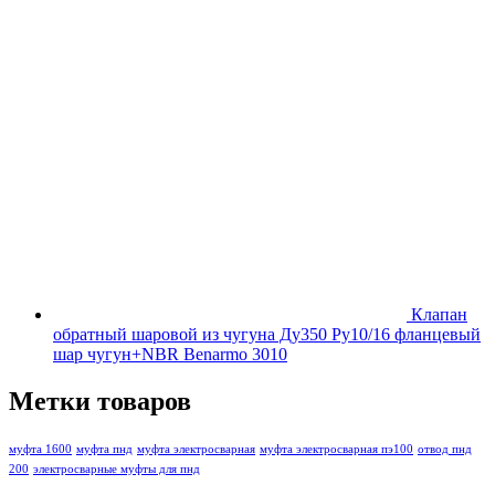
Клапан
обратный шаровой из чугуна Ду350 Ру10/16 фланцевый
шар чугун+NBR Benarmo 3010
Метки товаров
муфта 1600
муфта пнд
муфта электросварная
муфта электросварная пэ100
отвод пнд
200
электросварные муфты для пнд