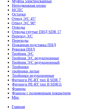
Муфты электросварные
Неподвижная опора
НСПС
Остатки
Отвод Э/С 45°
Отвод Э/С 90°
Отводы
Отводы гнутые ПНД SDR 17
Переход Э/С
Переходы
Пожарная подставка ПНД
Ревизия ПНД
Тройник Э/С
Тройник Э/С редукционные
Тройник Э/С редукционный
Тройники
тройники литые
Тройники редукционные
Фитинги PE-RT тип II SDR 7
Фитинги PE-RT тип II SDR11
Фланцы
Фланцы с полимерным покрытием
Misc
Главная