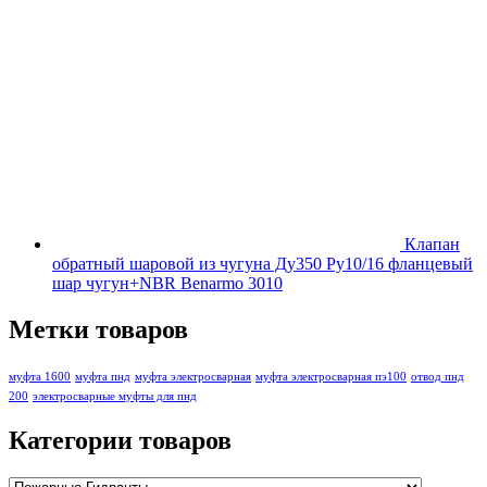
Клапан
обратный шаровой из чугуна Ду350 Ру10/16 фланцевый
шар чугун+NBR Benarmo 3010
Метки товаров
муфта 1600
муфта пнд
муфта электросварная
муфта электросварная пэ100
отвод пнд
200
электросварные муфты для пнд
Категории товаров