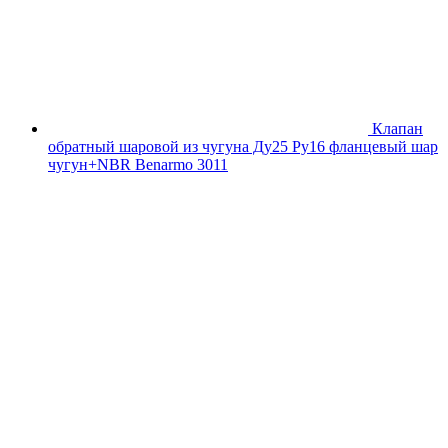
Клапан
обратный шаровой из чугуна Ду25 Ру16 фланцевый шар
чугун+NBR Benarmo 3011