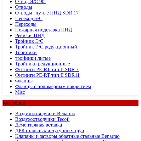
Отвод Э/С 90°
Отводы
Отводы гнутые ПНД SDR 17
Переход Э/С
Переходы
Пожарная подставка ПНД
Ревизия ПНД
Тройник Э/С
Тройник Э/С редукционный
Тройники
тройники литые
Тройники редукционные
Фитинги PE-RT тип II SDR 7
Фитинги PE-RT тип II SDR11
Фланцы
Фланцы с полимерным покрытием
Misc
Категории
Воздухоотводчики Benarmo
Воздухоотводчики Tecofi
Демонтажная вставка
ДРК стальных и чугунных труб
Клапаны и затворы обратные стальные Benarmo