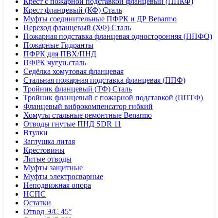
Крест с пожарной подставкой фланцевый (ППКФ)
Крест фланцевый (КФ) Сталь
Муфты соединительные ПФРК и ДР Benarmo
Переход фланцевый (ХФ) Сталь
Пожарная подставка фланцевая односторонняя (ППФО)
Пожарные Гидранты
ПФРК для ПВХ/ПНД
ПФРК чугун.сталь
Седёлка хомутовая фланцевая
Стальная пожарная подставка фланцевая (ППФ)
Тройник фланцевый (ТФ) Сталь
Тройник фланцевый с пожарной подставкой (ППТФ)
Фланцевый виброкомпенсатор гибкий
Хомуты стальные ремонтные Benarmo
Отводы гнутые ПНД SDR 11
Втулки
Заглушка литая
Крестовины
Литые отводы
Муфты защитные
Муфты электросварные
Неподвижная опора
НСПС
Остатки
Отвод Э/С 45°