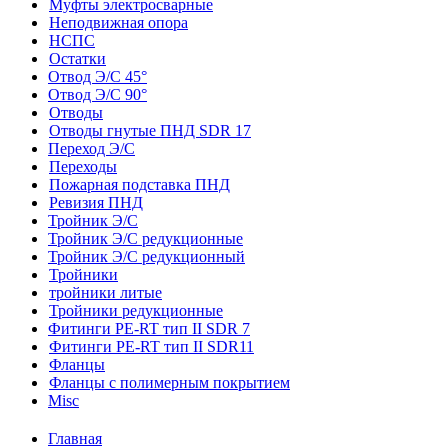
Муфты электросварные
Неподвижная опора
НСПС
Остатки
Отвод Э/С 45°
Отвод Э/С 90°
Отводы
Отводы гнутые ПНД SDR 17
Переход Э/С
Переходы
Пожарная подставка ПНД
Ревизия ПНД
Тройник Э/С
Тройник Э/С редукционные
Тройник Э/С редукционный
Тройники
тройники литые
Тройники редукционные
Фитинги PE-RT тип II SDR 7
Фитинги PE-RT тип II SDR11
Фланцы
Фланцы с полимерным покрытием
Misc
Главная