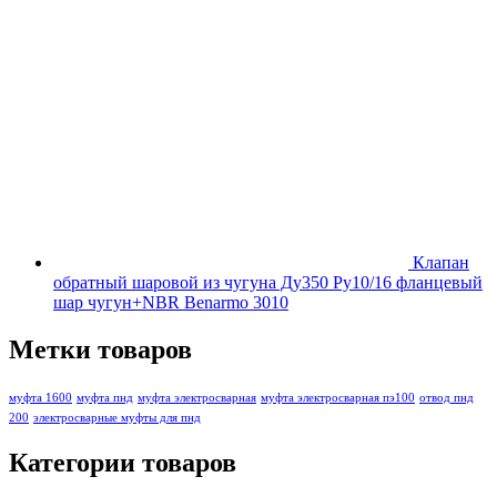
Клапан
обратный шаровой из чугуна Ду350 Ру10/16 фланцевый
шар чугун+NBR Benarmo 3010
Метки товаров
муфта 1600
муфта пнд
муфта электросварная
муфта электросварная пэ100
отвод пнд
200
электросварные муфты для пнд
Категории товаров