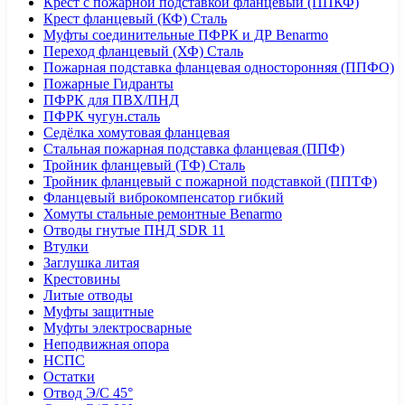
Крест с пожарной подставкой фланцевый (ППКФ)
Крест фланцевый (КФ) Сталь
Муфты соединительные ПФРК и ДР Benarmo
Переход фланцевый (ХФ) Сталь
Пожарная подставка фланцевая односторонняя (ППФО)
Пожарные Гидранты
ПФРК для ПВХ/ПНД
ПФРК чугун.сталь
Седёлка хомутовая фланцевая
Стальная пожарная подставка фланцевая (ППФ)
Тройник фланцевый (ТФ) Сталь
Тройник фланцевый с пожарной подставкой (ППТФ)
Фланцевый виброкомпенсатор гибкий
Хомуты стальные ремонтные Benarmo
Отводы гнутые ПНД SDR 11
Втулки
Заглушка литая
Крестовины
Литые отводы
Муфты защитные
Муфты электросварные
Неподвижная опора
НСПС
Остатки
Отвод Э/С 45°