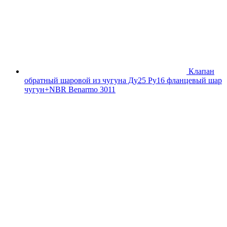
Клапан
обратный шаровой из чугуна Ду25 Ру16 фланцевый шар
чугун+NBR Benarmo 3011