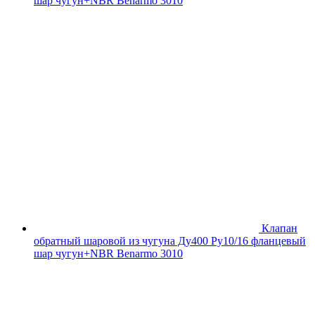
шар чугун+NBR Benarmo 3010
Клапан
обратный шаровой из чугуна Ду400 Ру10/16 фланцевый
шар чугун+NBR Benarmo 3010