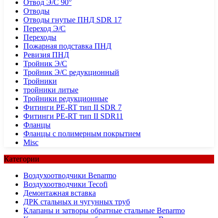
Отвод Э/С 90°
Отводы
Отводы гнутые ПНД SDR 17
Переход Э/С
Переходы
Пожарная подставка ПНД
Ревизия ПНД
Тройник Э/С
Тройник Э/С редукционный
Тройники
тройники литые
Тройники редукционные
Фитинги PE-RT тип II SDR 7
Фитинги PE-RT тип II SDR11
Фланцы
Фланцы с полимерным покрытием
Misc
Категории
Воздухоотводчики Benarmo
Воздухоотводчики Tecofi
Демонтажная вставка
ДРК стальных и чугунных труб
Клапаны и затворы обратные стальные Benarmo