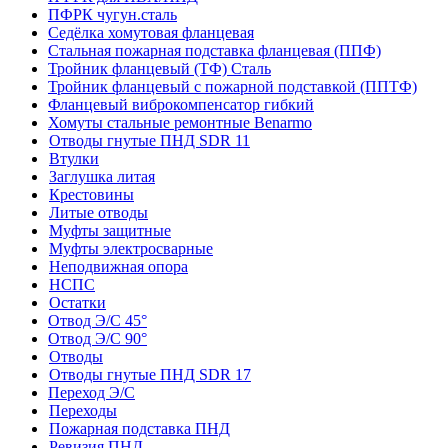
ПФРК чугун.сталь
Седёлка хомутовая фланцевая
Стальная пожарная подставка фланцевая (ППФ)
Тройник фланцевый (ТФ) Сталь
Тройник фланцевый с пожарной подставкой (ППТФ)
Фланцевый виброкомпенсатор гибкий
Хомуты стальные ремонтные Benarmo
Отводы гнутые ПНД SDR 11
Втулки
Заглушка литая
Крестовины
Литые отводы
Муфты защитные
Муфты электросварные
Неподвижная опора
НСПС
Остатки
Отвод Э/С 45°
Отвод Э/С 90°
Отводы
Отводы гнутые ПНД SDR 17
Переход Э/С
Переходы
Пожарная подставка ПНД
Ревизия ПНД