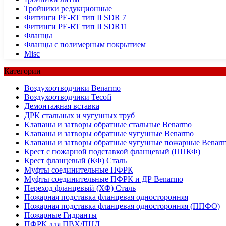
Тройники редукционные
Фитинги PE-RT тип II SDR 7
Фитинги PE-RT тип II SDR11
Фланцы
Фланцы с полимерным покрытием
Misc
Категории
Воздухоотводчики Benarmo
Воздухоотводчики Tecofi
Демонтажная вставка
ДРК стальных и чугунных труб
Клапаны и затворы обратные стальные Benarmo
Клапаны и затворы обратные чугунные Benarmo
Клапаны и затворы обратные чугунные пожарные Benar
Крест с пожарной подставкой фланцевый (ППКФ)
Крест фланцевый (КФ) Сталь
Муфты соединительные ПФРК
Муфты соединительные ПФРК и ДР Benarmo
Переход фланцевый (ХФ) Сталь
Пожарная подставка фланцевая односторонняя
Пожарная подставка фланцевая односторонняя (ППФО)
Пожарные Гидранты
ПФРК для ПВХ/ПНД