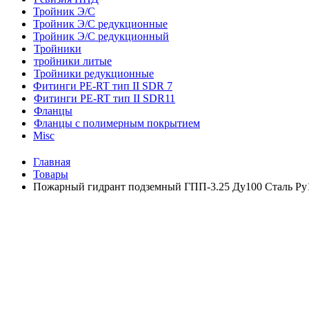
Тройник Э/С
Тройник Э/С редукционные
Тройник Э/С редукционный
Тройники
тройники литые
Тройники редукционные
Фитинги PE-RT тип II SDR 7
Фитинги PE-RT тип II SDR11
Фланцы
Фланцы с полимерным покрытием
Misc
Главная
Товары
Пожарный гидрант подземный ГПП-3.25 Ду100 Сталь Ру