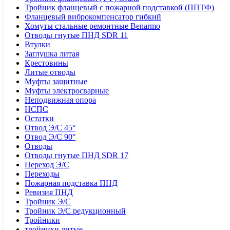
Тройник фланцевый с пожарной подставкой (ППТФ)
Фланцевый виброкомпенсатор гибкий
Хомуты стальные ремонтные Benarmo
Отводы гнутые ПНД SDR 11
Втулки
Заглушка литая
Крестовины
Литые отводы
Муфты защитные
Муфты электросварные
Неподвижная опора
НСПС
Остатки
Отвод Э/С 45°
Отвод Э/С 90°
Отводы
Отводы гнутые ПНД SDR 17
Переход Э/С
Переходы
Пожарная подставка ПНД
Ревизия ПНД
Тройник Э/С
Тройник Э/С редукционный
Тройники
тройники литые