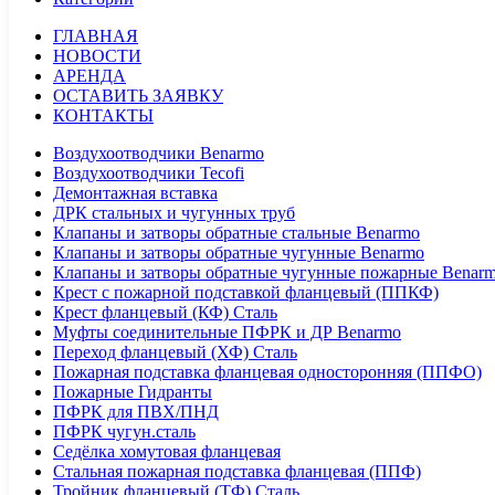
ГЛАВНАЯ
НОВОСТИ
АРЕНДА
ОСТАВИТЬ ЗАЯВКУ
КОНТАКТЫ
Воздухоотводчики Benarmo
Воздухоотводчики Tecofi
Демонтажная вставка
ДРК стальных и чугунных труб
Клапаны и затворы обратные стальные Benarmo
Клапаны и затворы обратные чугунные Benarmo
Клапаны и затворы обратные чугунные пожарные Benar
Крест с пожарной подставкой фланцевый (ППКФ)
Крест фланцевый (КФ) Сталь
Муфты соединительные ПФРК и ДР Benarmo
Переход фланцевый (ХФ) Сталь
Пожарная подставка фланцевая односторонняя (ППФО)
Пожарные Гидранты
ПФРК для ПВХ/ПНД
ПФРК чугун.сталь
Седёлка хомутовая фланцевая
Стальная пожарная подставка фланцевая (ППФ)
Тройник фланцевый (ТФ) Сталь