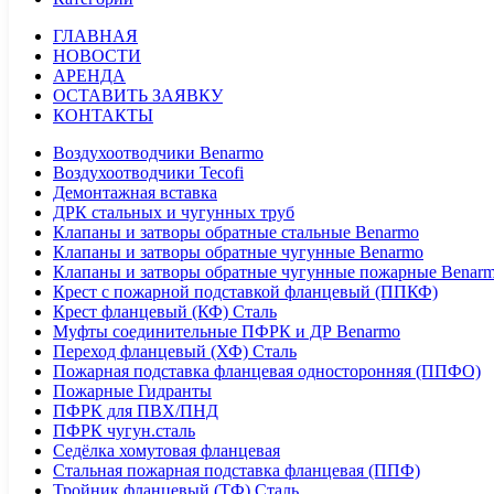
ГЛАВНАЯ
НОВОСТИ
АРЕНДА
ОСТАВИТЬ ЗАЯВКУ
КОНТАКТЫ
Воздухоотводчики Benarmo
Воздухоотводчики Tecofi
Демонтажная вставка
ДРК стальных и чугунных труб
Клапаны и затворы обратные стальные Benarmo
Клапаны и затворы обратные чугунные Benarmo
Клапаны и затворы обратные чугунные пожарные Benar
Крест с пожарной подставкой фланцевый (ППКФ)
Крест фланцевый (КФ) Сталь
Муфты соединительные ПФРК и ДР Benarmo
Переход фланцевый (ХФ) Сталь
Пожарная подставка фланцевая односторонняя (ППФО)
Пожарные Гидранты
ПФРК для ПВХ/ПНД
ПФРК чугун.сталь
Седёлка хомутовая фланцевая
Стальная пожарная подставка фланцевая (ППФ)
Тройник фланцевый (ТФ) Сталь