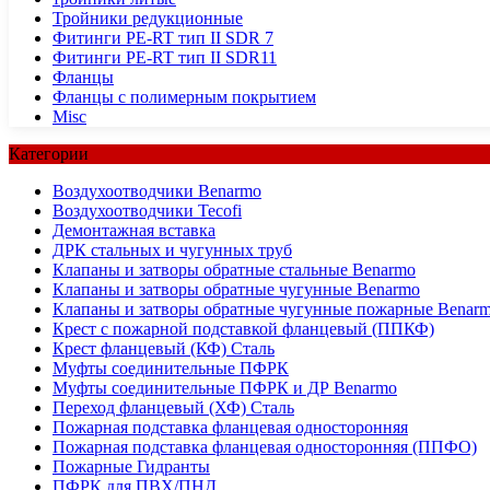
Тройники редукционные
Фитинги PE-RT тип II SDR 7
Фитинги PE-RT тип II SDR11
Фланцы
Фланцы с полимерным покрытием
Misc
Категории
Воздухоотводчики Benarmo
Воздухоотводчики Tecofi
Демонтажная вставка
ДРК стальных и чугунных труб
Клапаны и затворы обратные стальные Benarmo
Клапаны и затворы обратные чугунные Benarmo
Клапаны и затворы обратные чугунные пожарные Benar
Крест с пожарной подставкой фланцевый (ППКФ)
Крест фланцевый (КФ) Сталь
Муфты соединительные ПФРК
Муфты соединительные ПФРК и ДР Benarmo
Переход фланцевый (ХФ) Сталь
Пожарная подставка фланцевая односторонняя
Пожарная подставка фланцевая односторонняя (ППФО)
Пожарные Гидранты
ПФРК для ПВХ/ПНД