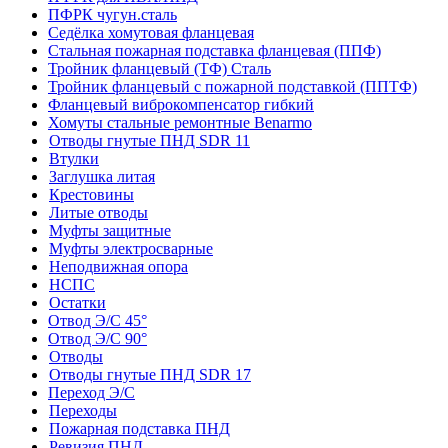
ПФРК чугун.сталь
Седёлка хомутовая фланцевая
Стальная пожарная подставка фланцевая (ППФ)
Тройник фланцевый (ТФ) Сталь
Тройник фланцевый с пожарной подставкой (ППТФ)
Фланцевый виброкомпенсатор гибкий
Хомуты стальные ремонтные Benarmo
Отводы гнутые ПНД SDR 11
Втулки
Заглушка литая
Крестовины
Литые отводы
Муфты защитные
Муфты электросварные
Неподвижная опора
НСПС
Остатки
Отвод Э/С 45°
Отвод Э/С 90°
Отводы
Отводы гнутые ПНД SDR 17
Переход Э/С
Переходы
Пожарная подставка ПНД
Ревизия ПНД