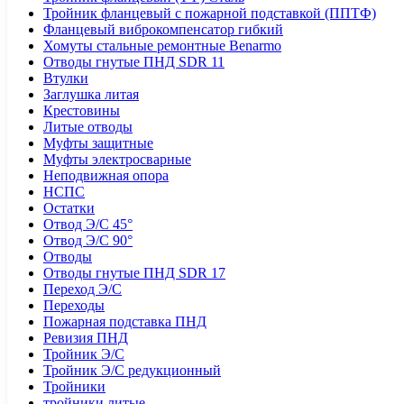
Тройник фланцевый с пожарной подставкой (ППТФ)
Фланцевый виброкомпенсатор гибкий
Хомуты стальные ремонтные Benarmo
Отводы гнутые ПНД SDR 11
Втулки
Заглушка литая
Крестовины
Литые отводы
Муфты защитные
Муфты электросварные
Неподвижная опора
НСПС
Остатки
Отвод Э/С 45°
Отвод Э/С 90°
Отводы
Отводы гнутые ПНД SDR 17
Переход Э/С
Переходы
Пожарная подставка ПНД
Ревизия ПНД
Тройник Э/С
Тройник Э/С редукционный
Тройники
тройники литые