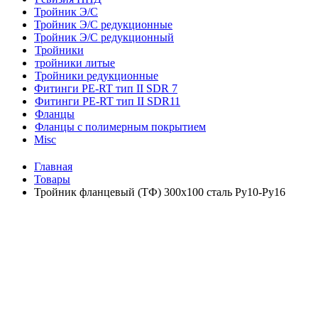
Тройник Э/С
Тройник Э/С редукционные
Тройник Э/С редукционный
Тройники
тройники литые
Тройники редукционные
Фитинги PE-RT тип II SDR 7
Фитинги PE-RT тип II SDR11
Фланцы
Фланцы с полимерным покрытием
Misc
Главная
Товары
Тройник фланцевый (ТФ) 300х100 сталь Ру10-Ру16