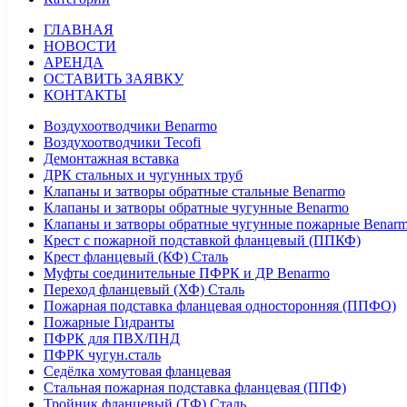
ГЛАВНАЯ
НОВОСТИ
АРЕНДА
ОСТАВИТЬ ЗАЯВКУ
КОНТАКТЫ
Воздухоотводчики Benarmo
Воздухоотводчики Tecofi
Демонтажная вставка
ДРК стальных и чугунных труб
Клапаны и затворы обратные стальные Benarmo
Клапаны и затворы обратные чугунные Benarmo
Клапаны и затворы обратные чугунные пожарные Benar
Крест с пожарной подставкой фланцевый (ППКФ)
Крест фланцевый (КФ) Сталь
Муфты соединительные ПФРК и ДР Benarmo
Переход фланцевый (ХФ) Сталь
Пожарная подставка фланцевая односторонняя (ППФО)
Пожарные Гидранты
ПФРК для ПВХ/ПНД
ПФРК чугун.сталь
Седёлка хомутовая фланцевая
Стальная пожарная подставка фланцевая (ППФ)
Тройник фланцевый (ТФ) Сталь