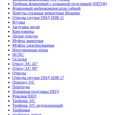
Тройник фланцевый с пожарной подставкой (ППТФ)
Фланцевый виброкомпенсатор гибкий
Хомуты стальные ремонтные Benarmo
Отводы гнутые ПНД SDR 11
Втулки
Заглушка литая
Крестовины
Литые отводы
Муфты защитные
Муфты электросварные
Неподвижная опора
НСПС
Остатки
Отвод Э/С 45°
Отвод Э/С 90°
Отводы
Отводы гнутые ПНД SDR 17
Переход Э/С
Переходы
Пожарная подставка ПНД
Ревизия ПНД
Тройник Э/С
Тройник Э/С редукционный
Тройники
тройники литые