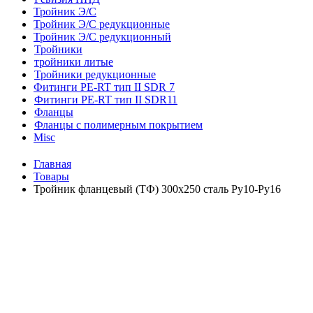
Тройник Э/С
Тройник Э/С редукционные
Тройник Э/С редукционный
Тройники
тройники литые
Тройники редукционные
Фитинги PE-RT тип II SDR 7
Фитинги PE-RT тип II SDR11
Фланцы
Фланцы с полимерным покрытием
Misc
Главная
Товары
Тройник фланцевый (ТФ) 300х250 сталь Ру10-Ру16