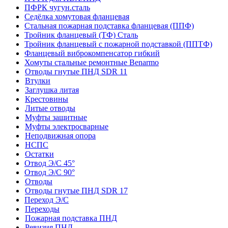
ПФРК чугун.сталь
Седёлка хомутовая фланцевая
Стальная пожарная подставка фланцевая (ППФ)
Тройник фланцевый (ТФ) Сталь
Тройник фланцевый с пожарной подставкой (ППТФ)
Фланцевый виброкомпенсатор гибкий
Хомуты стальные ремонтные Benarmo
Отводы гнутые ПНД SDR 11
Втулки
Заглушка литая
Крестовины
Литые отводы
Муфты защитные
Муфты электросварные
Неподвижная опора
НСПС
Остатки
Отвод Э/С 45°
Отвод Э/С 90°
Отводы
Отводы гнутые ПНД SDR 17
Переход Э/С
Переходы
Пожарная подставка ПНД
Ревизия ПНД