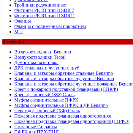
Тройники редукционные
Фитинги PE-RT тип II SDR 7
Фитинги PE-RT тип II SDR11
Фланцы
Фланцы с полимерным покрытием
Misc
Категории
Воздухоотводчики Benarmo
Воздухоотводчики Tecofi
Демонтажная вставка
ДРК стальных и чугунных труб
Клапаны и затворы обратные стальные Benarmo
Клапаны и затворы обратные чугунные Benarmo
Клапаны и затворы обратные чугунные пожарные Benar
Крест с пожарной подставкой фланцевый (ППКФ)
Крест фланцевый (КФ) Сталь
Муфты соединительные ПФРК
Муфты соединительные ПФРК и ДР Benarmo
Переход фланцевый (ХФ) Сталь
Пожарная подставка фланцевая односторонняя
Пожарная подставка фланцевая односторонняя (ППФО)
Пожарные Гидранты
ПФРК для ПВХ/ПНД