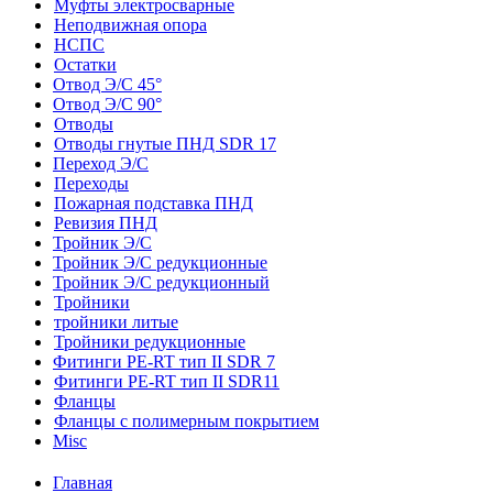
Муфты электросварные
Неподвижная опора
НСПС
Остатки
Отвод Э/С 45°
Отвод Э/С 90°
Отводы
Отводы гнутые ПНД SDR 17
Переход Э/С
Переходы
Пожарная подставка ПНД
Ревизия ПНД
Тройник Э/С
Тройник Э/С редукционные
Тройник Э/С редукционный
Тройники
тройники литые
Тройники редукционные
Фитинги PE-RT тип II SDR 7
Фитинги PE-RT тип II SDR11
Фланцы
Фланцы с полимерным покрытием
Misc
Главная