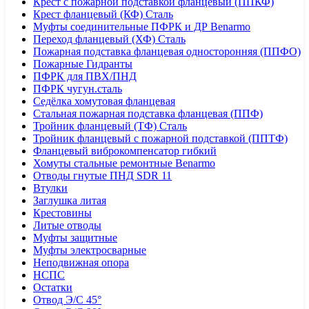
Крест с пожарной подставкой фланцевый (ППКФ)
Крест фланцевый (КФ) Сталь
Муфты соединительные ПФРК и ДР Benarmo
Переход фланцевый (ХФ) Сталь
Пожарная подставка фланцевая односторонняя (ППФО)
Пожарные Гидранты
ПФРК для ПВХ/ПНД
ПФРК чугун.сталь
Седёлка хомутовая фланцевая
Стальная пожарная подставка фланцевая (ППФ)
Тройник фланцевый (ТФ) Сталь
Тройник фланцевый с пожарной подставкой (ППТФ)
Фланцевый виброкомпенсатор гибкий
Хомуты стальные ремонтные Benarmo
Отводы гнутые ПНД SDR 11
Втулки
Заглушка литая
Крестовины
Литые отводы
Муфты защитные
Муфты электросварные
Неподвижная опора
НСПС
Остатки
Отвод Э/С 45°