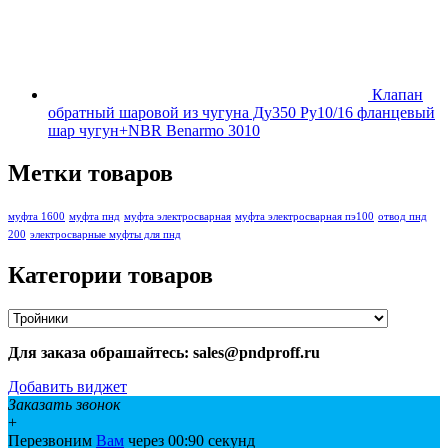
Клапан
обратный шаровой из чугуна Ду350 Ру10/16 фланцевый
шар чугун+NBR Benarmo 3010
Метки товаров
муфта 1600
муфта пнд
муфта электросварная
муфта электросварная пэ100
отвод пнд
200
электросварные муфты для пнд
Категории товаров
Для заказа обрашайтесь: sales@pndproff.ru
Добавить виджет
Заказать звонок
+
Перезвоним
Вам
через 00:
90
секунд