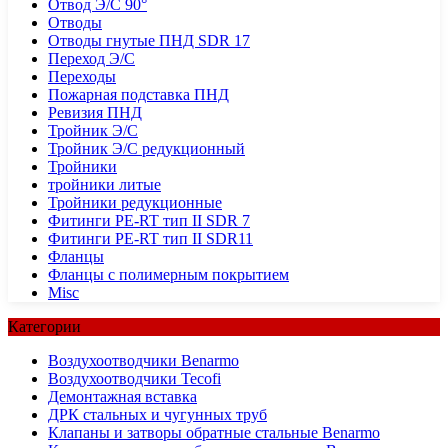
Отвод Э/С 90°
Отводы
Отводы гнутые ПНД SDR 17
Переход Э/С
Переходы
Пожарная подставка ПНД
Ревизия ПНД
Тройник Э/С
Тройник Э/С редукционный
Тройники
тройники литые
Тройники редукционные
Фитинги PE-RT тип II SDR 7
Фитинги PE-RT тип II SDR11
Фланцы
Фланцы с полимерным покрытием
Misc
Категории
Воздухоотводчики Benarmo
Воздухоотводчики Tecofi
Демонтажная вставка
ДРК стальных и чугунных труб
Клапаны и затворы обратные стальные Benarmo