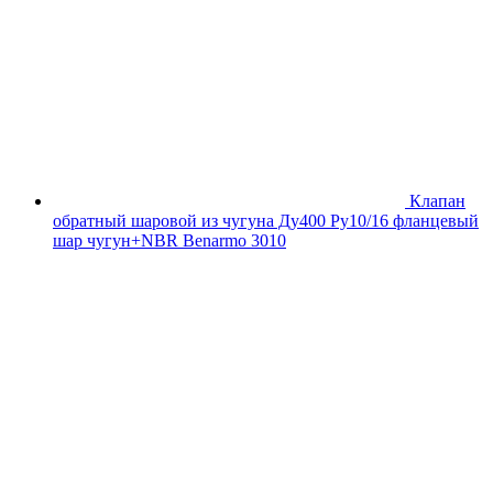
Клапан
обратный шаровой из чугуна Ду400 Ру10/16 фланцевый
шар чугун+NBR Benarmo 3010