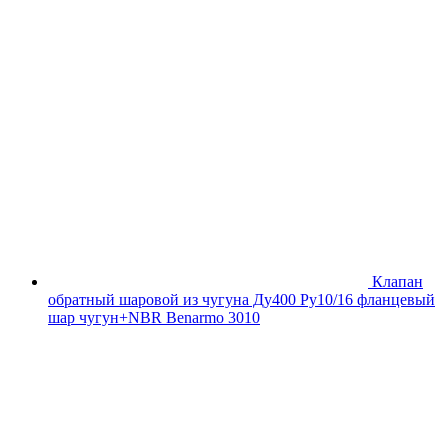
Клапан
обратный шаровой из чугуна Ду400 Ру10/16 фланцевый
шар чугун+NBR Benarmo 3010