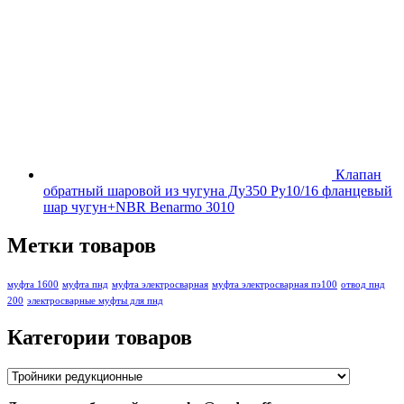
Клапан
обратный шаровой из чугуна Ду350 Ру10/16 фланцевый
шар чугун+NBR Benarmo 3010
Метки товаров
муфта 1600
муфта пнд
муфта электросварная
муфта электросварная пэ100
отвод пнд
200
электросварные муфты для пнд
Категории товаров