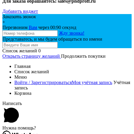
Для заказа обрашайтесь: sales@pndproff.ru
Добавить виджет
Заказать звонок
+
Перезвоним
Вам
через 00:
90
секунд
Жду звонка!
Представьтесь, и мы будем обращаться по имени
Список желаний
0
Открыть страницу желаний
Продолжить покупки
Главная
Список желаний
Меню
Войти / Зарегистрироваться
Моя учётная запись
Учётная
запись
Корзина
Написать
Нужна помощь?