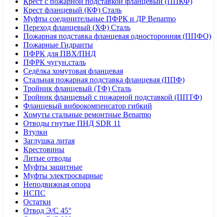
Крест с пожарной подставкой фланцевый (ППКФ)
Крест фланцевый (КФ) Сталь
Муфты соединительные ПФРК и ДР Benarmo
Переход фланцевый (ХФ) Сталь
Пожарная подставка фланцевая односторонняя (ППФО)
Пожарные Гидранты
ПФРК для ПВХ/ПНД
ПФРК чугун.сталь
Седёлка хомутовая фланцевая
Стальная пожарная подставка фланцевая (ППФ)
Тройник фланцевый (ТФ) Сталь
Тройник фланцевый с пожарной подставкой (ППТФ)
Фланцевый виброкомпенсатор гибкий
Хомуты стальные ремонтные Benarmo
Отводы гнутые ПНД SDR 11
Втулки
Заглушка литая
Крестовины
Литые отводы
Муфты защитные
Муфты электросварные
Неподвижная опора
НСПС
Остатки
Отвод Э/С 45°