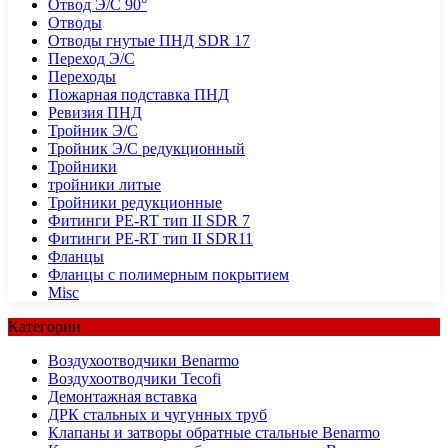
Отвод Э/С 90°
Отводы
Отводы гнутые ПНД SDR 17
Переход Э/С
Переходы
Пожарная подставка ПНД
Ревизия ПНД
Тройник Э/С
Тройник Э/С редукционный
Тройники
тройники литые
Тройники редукционные
Фитинги PE-RT тип II SDR 7
Фитинги PE-RT тип II SDR11
Фланцы
Фланцы с полимерным покрытием
Misc
Категории
Воздухоотводчики Benarmo
Воздухоотводчики Tecofi
Демонтажная вставка
ДРК стальных и чугунных труб
Клапаны и затворы обратные стальные Benarmo