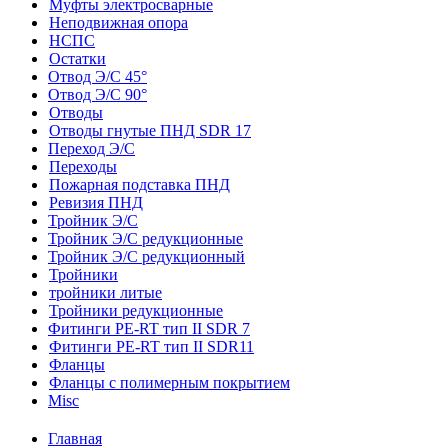
Муфты электросварные
Неподвижная опора
НСПС
Остатки
Отвод Э/С 45°
Отвод Э/С 90°
Отводы
Отводы гнутые ПНД SDR 17
Переход Э/С
Переходы
Пожарная подставка ПНД
Ревизия ПНД
Тройник Э/С
Тройник Э/С редукционные
Тройник Э/С редукционный
Тройники
тройники литые
Тройники редукционные
Фитинги PE-RT тип II SDR 7
Фитинги PE-RT тип II SDR11
Фланцы
Фланцы с полимерным покрытием
Misc
Главная