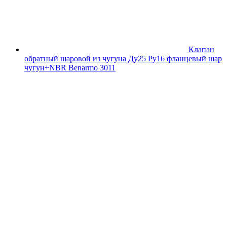
Клапан
обратный шаровой из чугуна Ду25 Ру16 фланцевый шар
чугун+NBR Benarmo 3011