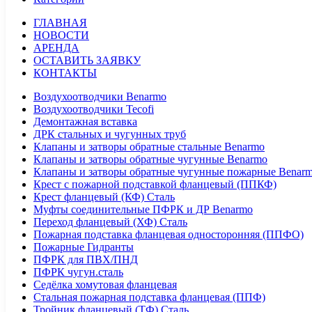
ГЛАВНАЯ
НОВОСТИ
АРЕНДА
ОСТАВИТЬ ЗАЯВКУ
КОНТАКТЫ
Воздухоотводчики Benarmo
Воздухоотводчики Tecofi
Демонтажная вставка
ДРК стальных и чугунных труб
Клапаны и затворы обратные стальные Benarmo
Клапаны и затворы обратные чугунные Benarmo
Клапаны и затворы обратные чугунные пожарные Benar
Крест с пожарной подставкой фланцевый (ППКФ)
Крест фланцевый (КФ) Сталь
Муфты соединительные ПФРК и ДР Benarmo
Переход фланцевый (ХФ) Сталь
Пожарная подставка фланцевая односторонняя (ППФО)
Пожарные Гидранты
ПФРК для ПВХ/ПНД
ПФРК чугун.сталь
Седёлка хомутовая фланцевая
Стальная пожарная подставка фланцевая (ППФ)
Тройник фланцевый (ТФ) Сталь