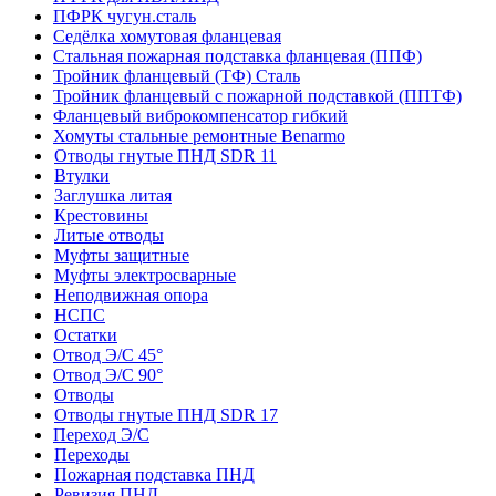
ПФРК чугун.сталь
Седёлка хомутовая фланцевая
Стальная пожарная подставка фланцевая (ППФ)
Тройник фланцевый (ТФ) Сталь
Тройник фланцевый с пожарной подставкой (ППТФ)
Фланцевый виброкомпенсатор гибкий
Хомуты стальные ремонтные Benarmo
Отводы гнутые ПНД SDR 11
Втулки
Заглушка литая
Крестовины
Литые отводы
Муфты защитные
Муфты электросварные
Неподвижная опора
НСПС
Остатки
Отвод Э/С 45°
Отвод Э/С 90°
Отводы
Отводы гнутые ПНД SDR 17
Переход Э/С
Переходы
Пожарная подставка ПНД
Ревизия ПНД