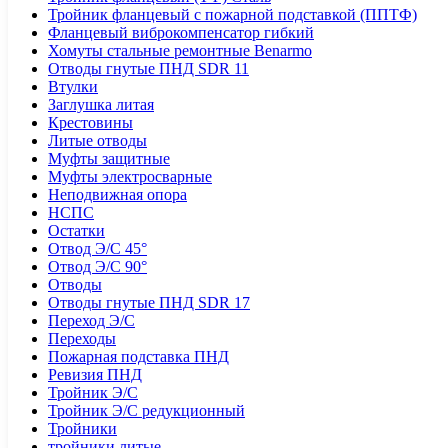
Тройник фланцевый с пожарной подставкой (ППТФ)
Фланцевый виброкомпенсатор гибкий
Хомуты стальные ремонтные Benarmo
Отводы гнутые ПНД SDR 11
Втулки
Заглушка литая
Крестовины
Литые отводы
Муфты защитные
Муфты электросварные
Неподвижная опора
НСПС
Остатки
Отвод Э/С 45°
Отвод Э/С 90°
Отводы
Отводы гнутые ПНД SDR 17
Переход Э/С
Переходы
Пожарная подставка ПНД
Ревизия ПНД
Тройник Э/С
Тройник Э/С редукционный
Тройники
тройники литые