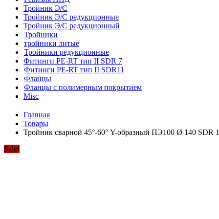
Тройник Э/С
Тройник Э/С редукционные
Тройник Э/С редукционный
Тройники
тройники литые
Тройники редукционные
Фитинги PE-RT тип II SDR 7
Фитинги PE-RT тип II SDR11
Фланцы
Фланцы с полимерным покрытием
Misc
Главная
Товары
Тройник сварной 45°-60° Y-образный ПЭ100 Ø 140 SDR 
Sale!