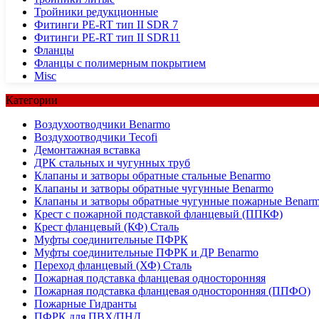
Тройники редукционные
Фитинги PE-RT тип II SDR 7
Фитинги PE-RT тип II SDR11
Фланцы
Фланцы с полимерным покрытием
Misc
Категории
Воздухоотводчики Benarmo
Воздухоотводчики Tecofi
Демонтажная вставка
ДРК стальных и чугунных труб
Клапаны и затворы обратные стальные Benarmo
Клапаны и затворы обратные чугунные Benarmo
Клапаны и затворы обратные чугунные пожарные Benar
Крест с пожарной подставкой фланцевый (ППКФ)
Крест фланцевый (КФ) Сталь
Муфты соединительные ПФРК
Муфты соединительные ПФРК и ДР Benarmo
Переход фланцевый (ХФ) Сталь
Пожарная подставка фланцевая односторонняя
Пожарная подставка фланцевая односторонняя (ППФО)
Пожарные Гидранты
ПФРК для ПВХ/ПНД