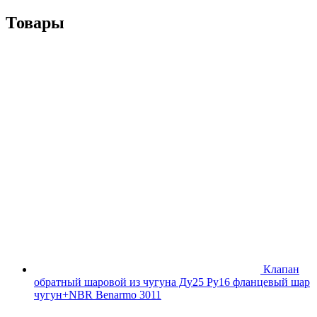
Товары
Клапан
обратный шаровой из чугуна Ду25 Ру16 фланцевый шар
чугун+NBR Benarmo 3011