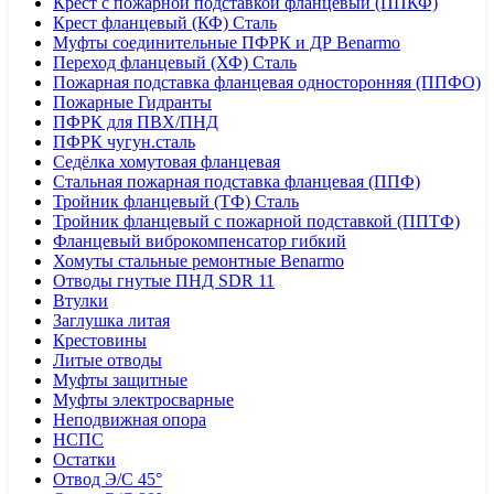
Крест с пожарной подставкой фланцевый (ППКФ)
Крест фланцевый (КФ) Сталь
Муфты соединительные ПФРК и ДР Benarmo
Переход фланцевый (ХФ) Сталь
Пожарная подставка фланцевая односторонняя (ППФО)
Пожарные Гидранты
ПФРК для ПВХ/ПНД
ПФРК чугун.сталь
Седёлка хомутовая фланцевая
Стальная пожарная подставка фланцевая (ППФ)
Тройник фланцевый (ТФ) Сталь
Тройник фланцевый с пожарной подставкой (ППТФ)
Фланцевый виброкомпенсатор гибкий
Хомуты стальные ремонтные Benarmo
Отводы гнутые ПНД SDR 11
Втулки
Заглушка литая
Крестовины
Литые отводы
Муфты защитные
Муфты электросварные
Неподвижная опора
НСПС
Остатки
Отвод Э/С 45°