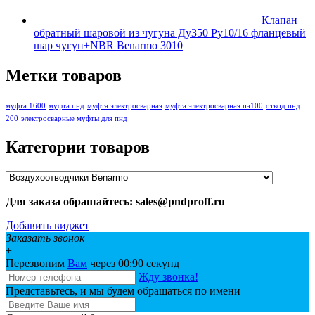
Клапан
обратный шаровой из чугуна Ду350 Ру10/16 фланцевый
шар чугун+NBR Benarmo 3010
Метки товаров
муфта 1600
муфта пнд
муфта электросварная
муфта электросварная пэ100
отвод пнд
200
электросварные муфты для пнд
Категории товаров
Для заказа обрашайтесь: sales@pndproff.ru
Добавить виджет
Заказать звонок
+
Перезвоним
Вам
через 00:
90
секунд
Жду звонка!
Представьтесь, и мы будем обращаться по имени