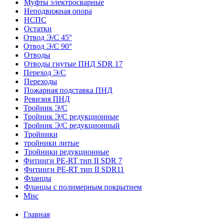
Муфты электросварные
Неподвижная опора
НСПС
Остатки
Отвод Э/С 45°
Отвод Э/С 90°
Отводы
Отводы гнутые ПНД SDR 17
Переход Э/С
Переходы
Пожарная подставка ПНД
Ревизия ПНД
Тройник Э/С
Тройник Э/С редукционные
Тройник Э/С редукционный
Тройники
тройники литые
Тройники редукционные
Фитинги PE-RT тип II SDR 7
Фитинги PE-RT тип II SDR11
Фланцы
Фланцы с полимерным покрытием
Misc
Главная