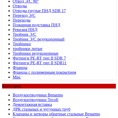
Отвод Э/С 90°
Отводы
Отводы гнутые ПНД SDR 17
Переход Э/С
Переходы
Пожарная подставка ПНД
Ревизия ПНД
Тройник Э/С
Тройник Э/С редукционный
Тройники
тройники литые
Тройники редукционные
Фитинги PE-RT тип II SDR 7
Фитинги PE-RT тип II SDR11
Фланцы
Фланцы с полимерным покрытием
Misc
Категории
Воздухоотводчики Benarmo
Воздухоотводчики Tecofi
Демонтажная вставка
ДРК стальных и чугунных труб
Клапаны и затворы обратные стальные Benarmo