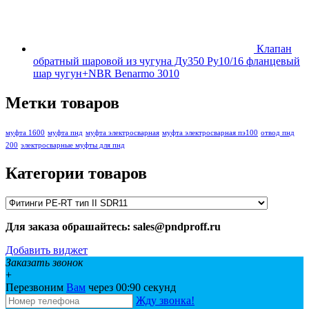
Клапан
обратный шаровой из чугуна Ду350 Ру10/16 фланцевый
шар чугун+NBR Benarmo 3010
Метки товаров
муфта 1600
муфта пнд
муфта электросварная
муфта электросварная пэ100
отвод пнд
200
электросварные муфты для пнд
Категории товаров
Для заказа обрашайтесь: sales@pndproff.ru
Добавить виджет
Заказать звонок
+
Перезвоним
Вам
через 00:
90
секунд
Жду звонка!