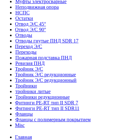
Муфты электросварные
Неподвижная опора
НСПС
Остатки
Отвод Э/С 45°
Отвод Э/С 90°
Отводы
Отводы гнутые ПНД SDR 17
Переход Э/С
Переходы
Пожарная подставка ПНД
Ревизия ПНД
Тройник Э/С
Тройник Э/С редукционные
Тройник Э/С редукционный
Тройники
тройники литые
Тройники редукционные
Фитинги PE-RT тип II SDR 7
Фитинги PE-RT тип II SDR11
Фланцы
Фланцы с полимерным покрытием
Misc
Главная