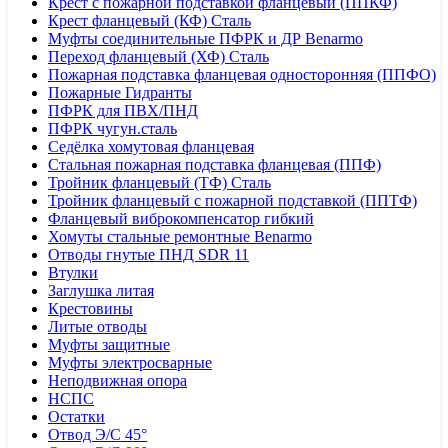
Крест с пожарной подставкой фланцевый (ППКФ)
Крест фланцевый (КФ) Сталь
Муфты соединительные ПФРК и ДР Benarmo
Переход фланцевый (ХФ) Сталь
Пожарная подставка фланцевая односторонняя (ППФО)
Пожарные Гидранты
ПФРК для ПВХ/ПНД
ПФРК чугун.сталь
Седёлка хомутовая фланцевая
Стальная пожарная подставка фланцевая (ППФ)
Тройник фланцевый (ТФ) Сталь
Тройник фланцевый с пожарной подставкой (ППТФ)
Фланцевый виброкомпенсатор гибкий
Хомуты стальные ремонтные Benarmo
Отводы гнутые ПНД SDR 11
Втулки
Заглушка литая
Крестовины
Литые отводы
Муфты защитные
Муфты электросварные
Неподвижная опора
НСПС
Остатки
Отвод Э/С 45°