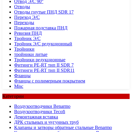
Отвод Э/С 90°
Отводы
Отводы гнутые ПНД SDR 17
Переход Э/С
Переходы
Пожарная подставка ПНД
Ревизия ПНД
Тройник Э/С
Тройник Э/С редукционный
Тройники
тройники литые
Тройники редукционные
Фитинги PE-RT тип II SDR 7
Фитинги PE-RT тип II SDR11
Фланцы
Фланцы с полимерным покрытием
Misc
Категории
Воздухоотводчики Benarmo
Воздухоотводчики Tecofi
Демонтажная вставка
ДРК стальных и чугунных труб
Клапаны и затворы обратные стальные Benarmo