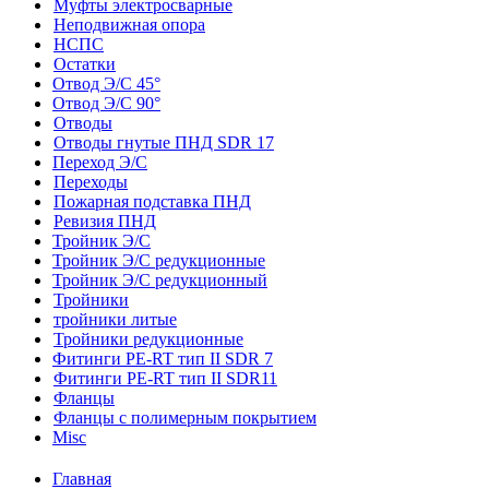
Муфты электросварные
Неподвижная опора
НСПС
Остатки
Отвод Э/С 45°
Отвод Э/С 90°
Отводы
Отводы гнутые ПНД SDR 17
Переход Э/С
Переходы
Пожарная подставка ПНД
Ревизия ПНД
Тройник Э/С
Тройник Э/С редукционные
Тройник Э/С редукционный
Тройники
тройники литые
Тройники редукционные
Фитинги PE-RT тип II SDR 7
Фитинги PE-RT тип II SDR11
Фланцы
Фланцы с полимерным покрытием
Misc
Главная