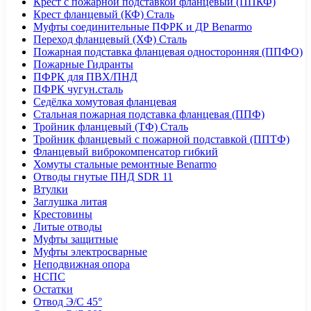
Крест с пожарной подставкой фланцевый (ППКФ)
Крест фланцевый (КФ) Сталь
Муфты соединительные ПФРК и ДР Benarmo
Переход фланцевый (ХФ) Сталь
Пожарная подставка фланцевая односторонняя (ППФО)
Пожарные Гидранты
ПФРК для ПВХ/ПНД
ПФРК чугун.сталь
Седёлка хомутовая фланцевая
Стальная пожарная подставка фланцевая (ППФ)
Тройник фланцевый (ТФ) Сталь
Тройник фланцевый с пожарной подставкой (ППТФ)
Фланцевый виброкомпенсатор гибкий
Хомуты стальные ремонтные Benarmo
Отводы гнутые ПНД SDR 11
Втулки
Заглушка литая
Крестовины
Литые отводы
Муфты защитные
Муфты электросварные
Неподвижная опора
НСПС
Остатки
Отвод Э/С 45°