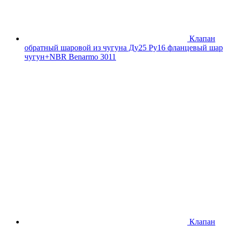
Клапан
обратный шаровой из чугуна Ду25 Ру16 фланцевый шар
чугун+NBR Benarmo 3011
Клапан