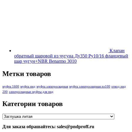
Клапан
обратный шаровой из чугуна Ду350 Ру10/16 фланцевый
шар чугун+NBR Benarmo 3010
Метки товаров
муфта 1600
муфта пнд
муфта электросварная
муфта электросварная пэ100
отвод пнд
200
электросварные муфты для пнд
Категории товаров
Для заказа обрашайтесь: sales@pndproff.ru