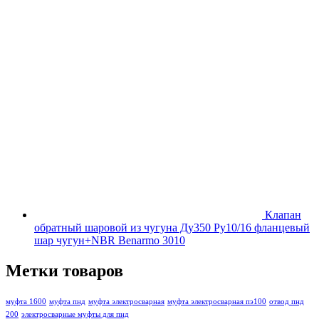
Клапан
обратный шаровой из чугуна Ду350 Ру10/16 фланцевый
шар чугун+NBR Benarmo 3010
Метки товаров
муфта 1600
муфта пнд
муфта электросварная
муфта электросварная пэ100
отвод пнд
200
электросварные муфты для пнд