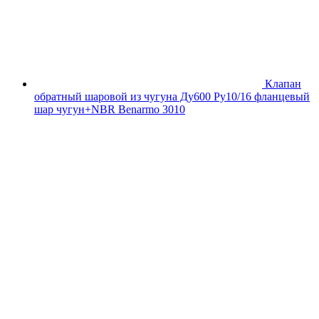
Клапан
обратный шаровой из чугуна Ду600 Ру10/16 фланцевый
шар чугун+NBR Benarmo 3010