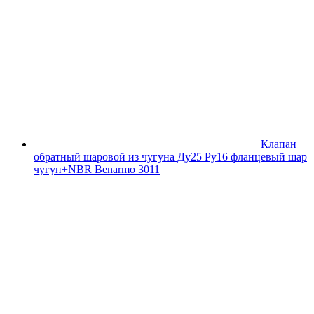
Клапан
обратный шаровой из чугуна Ду25 Ру16 фланцевый шар
чугун+NBR Benarmo 3011