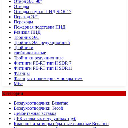
Отвод Э/С 90°
Отводы
Отводы гнутые ПНД SDR 17
Переход Э/С
Переходы
Пожарная подставка ПНД
Ревизия ПНД
Тройник Э/С
Тройник Э/С редукционный
Тройники
тройники литые
Тройники редукционные
Фитинги PE-RT тип II SDR 7
Фитинги PE-RT тип II SDR11
Фланцы
Фланцы с полимерным покрытием
Misc
Категории
Воздухоотводчики Benarmo
Воздухоотводчики Tecofi
Демонтажная вставка
ДРК стальных и чугунных труб
Клапаны и затворы обратные стальные Benarmo