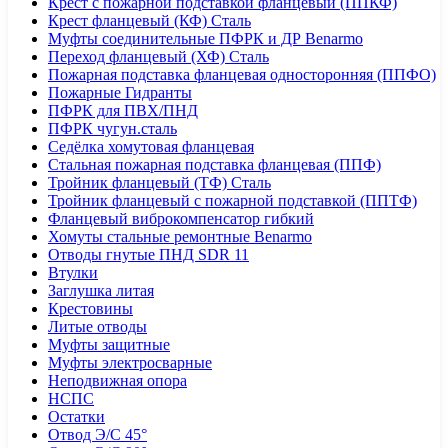
Крест с пожарной подставкой фланцевый (ППКФ)
Крест фланцевый (КФ) Сталь
Муфты соединительные ПФРК и ДР Benarmo
Переход фланцевый (ХФ) Сталь
Пожарная подставка фланцевая односторонняя (ППФО)
Пожарные Гидранты
ПФРК для ПВХ/ПНД
ПФРК чугун.сталь
Седёлка хомутовая фланцевая
Стальная пожарная подставка фланцевая (ППФ)
Тройник фланцевый (ТФ) Сталь
Тройник фланцевый с пожарной подставкой (ППТФ)
Фланцевый виброкомпенсатор гибкий
Хомуты стальные ремонтные Benarmo
Отводы гнутые ПНД SDR 11
Втулки
Заглушка литая
Крестовины
Литые отводы
Муфты защитные
Муфты электросварные
Неподвижная опора
НСПС
Остатки
Отвод Э/С 45°