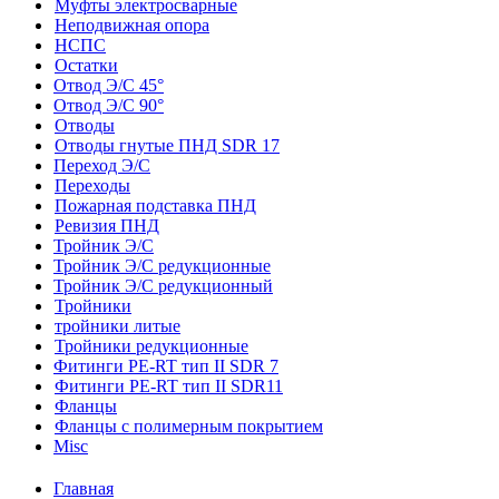
Муфты электросварные
Неподвижная опора
НСПС
Остатки
Отвод Э/С 45°
Отвод Э/С 90°
Отводы
Отводы гнутые ПНД SDR 17
Переход Э/С
Переходы
Пожарная подставка ПНД
Ревизия ПНД
Тройник Э/С
Тройник Э/С редукционные
Тройник Э/С редукционный
Тройники
тройники литые
Тройники редукционные
Фитинги PE-RT тип II SDR 7
Фитинги PE-RT тип II SDR11
Фланцы
Фланцы с полимерным покрытием
Misc
Главная