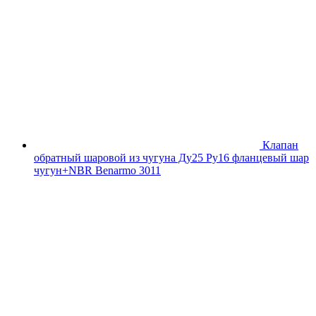
Клапан
обратный шаровой из чугуна Ду25 Ру16 фланцевый шар
чугун+NBR Benarmo 3011