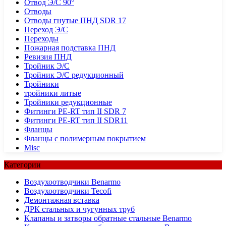
Отвод Э/С 90°
Отводы
Отводы гнутые ПНД SDR 17
Переход Э/С
Переходы
Пожарная подставка ПНД
Ревизия ПНД
Тройник Э/С
Тройник Э/С редукционный
Тройники
тройники литые
Тройники редукционные
Фитинги PE-RT тип II SDR 7
Фитинги PE-RT тип II SDR11
Фланцы
Фланцы с полимерным покрытием
Misc
Категории
Воздухоотводчики Benarmo
Воздухоотводчики Tecofi
Демонтажная вставка
ДРК стальных и чугунных труб
Клапаны и затворы обратные стальные Benarmo