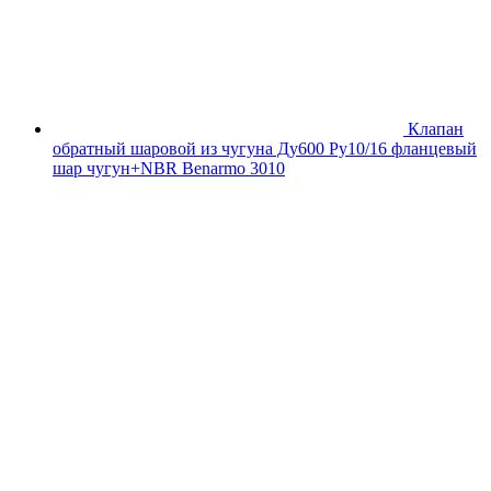
Клапан
обратный шаровой из чугуна Ду600 Ру10/16 фланцевый
шар чугун+NBR Benarmo 3010