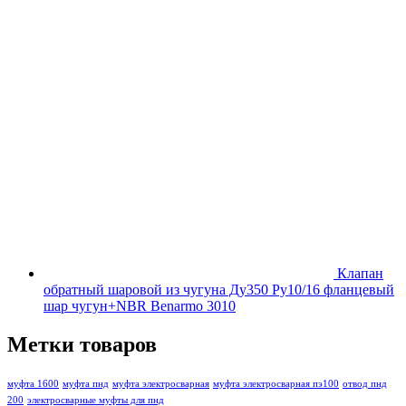
Клапан
обратный шаровой из чугуна Ду350 Ру10/16 фланцевый
шар чугун+NBR Benarmo 3010
Метки товаров
муфта 1600
муфта пнд
муфта электросварная
муфта электросварная пэ100
отвод пнд
200
электросварные муфты для пнд