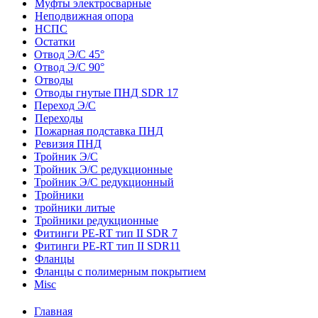
Муфты электросварные
Неподвижная опора
НСПС
Остатки
Отвод Э/С 45°
Отвод Э/С 90°
Отводы
Отводы гнутые ПНД SDR 17
Переход Э/С
Переходы
Пожарная подставка ПНД
Ревизия ПНД
Тройник Э/С
Тройник Э/С редукционные
Тройник Э/С редукционный
Тройники
тройники литые
Тройники редукционные
Фитинги PE-RT тип II SDR 7
Фитинги PE-RT тип II SDR11
Фланцы
Фланцы с полимерным покрытием
Misc
Главная