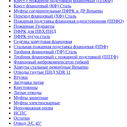
Крест с пожарной подставкой фланцевый (ППКФ)
Крест фланцевый (КФ) Сталь
Муфты соединительные ПФРК и ДР Benarmo
Переход фланцевый (ХФ) Сталь
Пожарная подставка фланцевая односторонняя (ППФО)
Пожарные Гидранты
ПФРК для ПВХ/ПНД
ПФРК чугун.сталь
Седёлка хомутовая фланцевая
Стальная пожарная подставка фланцевая (ППФ)
Тройник фланцевый (ТФ) Сталь
Тройник фланцевый с пожарной подставкой (ППТФ)
Фланцевый виброкомпенсатор гибкий
Хомуты стальные ремонтные Benarmo
Отводы гнутые ПНД SDR 11
Втулки
Заглушка литая
Крестовины
Литые отводы
Муфты защитные
Муфты электросварные
Неподвижная опора
НСПС
Остатки
Отвод Э/С 45°