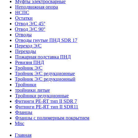
Муфты электросварные
Неподвижная опора
НСПС
Остатки
Отвод Э/С 45°
Отвод Э/С 90°
Отводы
Отводы гнутые ПНД SDR 17
Переход Э/С
Переходы
Пожарная подставка ПНД
Ревизия ПНД
Тройник Э/С
Тройник Э/С редукционные
Тройник Э/С редукционный
Тройники
тройники литые
Тройники редукционные
Фитинги PE-RT тип II SDR 7
Фитинги PE-RT тип II SDR11
Фланцы
Фланцы с полимерным покрытием
Misc
Главная