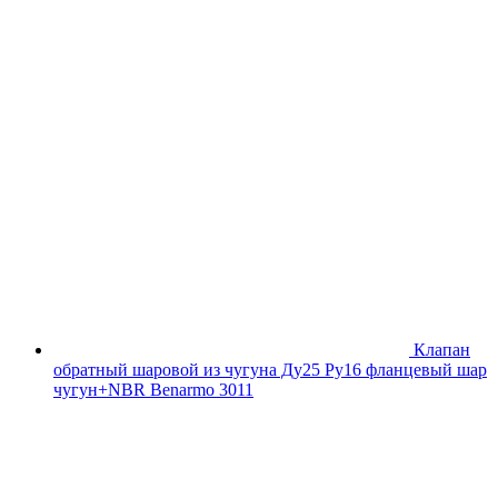
Клапан
обратный шаровой из чугуна Ду25 Ру16 фланцевый шар
чугун+NBR Benarmo 3011