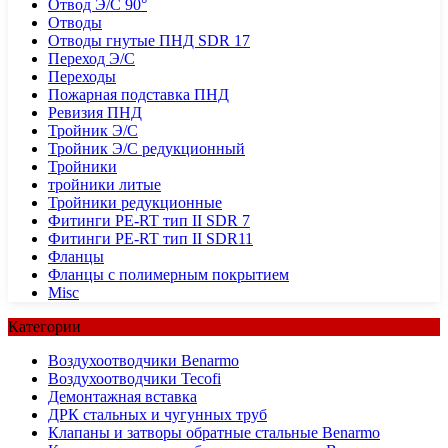
Отвод Э/С 90°
Отводы
Отводы гнутые ПНД SDR 17
Переход Э/С
Переходы
Пожарная подставка ПНД
Ревизия ПНД
Тройник Э/С
Тройник Э/С редукционный
Тройники
тройники литые
Тройники редукционные
Фитинги PE-RT тип II SDR 7
Фитинги PE-RT тип II SDR11
Фланцы
Фланцы с полимерным покрытием
Misc
Категории
Воздухоотводчики Benarmo
Воздухоотводчики Tecofi
Демонтажная вставка
ДРК стальных и чугунных труб
Клапаны и затворы обратные стальные Benarmo