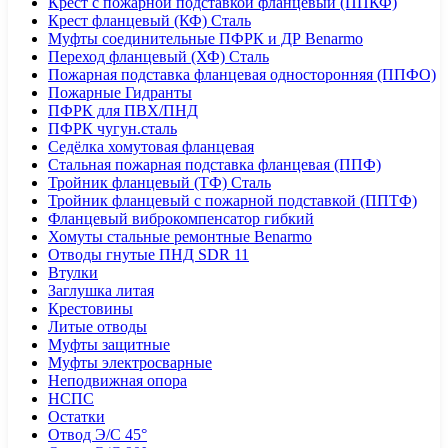
Крест с пожарной подставкой фланцевый (ППКФ)
Крест фланцевый (КФ) Сталь
Муфты соединительные ПФРК и ДР Benarmo
Переход фланцевый (ХФ) Сталь
Пожарная подставка фланцевая односторонняя (ППФО)
Пожарные Гидранты
ПФРК для ПВХ/ПНД
ПФРК чугун.сталь
Седёлка хомутовая фланцевая
Стальная пожарная подставка фланцевая (ППФ)
Тройник фланцевый (ТФ) Сталь
Тройник фланцевый с пожарной подставкой (ППТФ)
Фланцевый виброкомпенсатор гибкий
Хомуты стальные ремонтные Benarmo
Отводы гнутые ПНД SDR 11
Втулки
Заглушка литая
Крестовины
Литые отводы
Муфты защитные
Муфты электросварные
Неподвижная опора
НСПС
Остатки
Отвод Э/С 45°