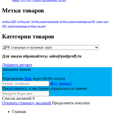
Метки товаров
муфта 1600
муфта пнд
муфта электросварная
муфта электросварная пэ100
отвод пнд
200
электросварные муфты для пнд
Категории товаров
Для заказа обрашайтесь: sales@pndproff.ru
Добавить виджет
Заказать звонок
+
Перезвоним
Вам
через 00:
90
секунд
Жду звонка!
Представьтесь, и мы будем обращаться по имени
Список желаний
0
Открыть страницу желаний
Продолжить покупки
Главная