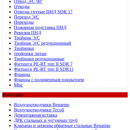
Отвод Э/С 90°
Отводы
Отводы гнутые ПНД SDR 17
Переход Э/С
Переходы
Пожарная подставка ПНД
Ревизия ПНД
Тройник Э/С
Тройник Э/С редукционный
Тройники
тройники литые
Тройники редукционные
Фитинги PE-RT тип II SDR 7
Фитинги PE-RT тип II SDR11
Фланцы
Фланцы с полимерным покрытием
Misc
Категории
Воздухоотводчики Benarmo
Воздухоотводчики Tecofi
Демонтажная вставка
ДРК стальных и чугунных труб
Клапаны и затворы обратные стальные Benarmo