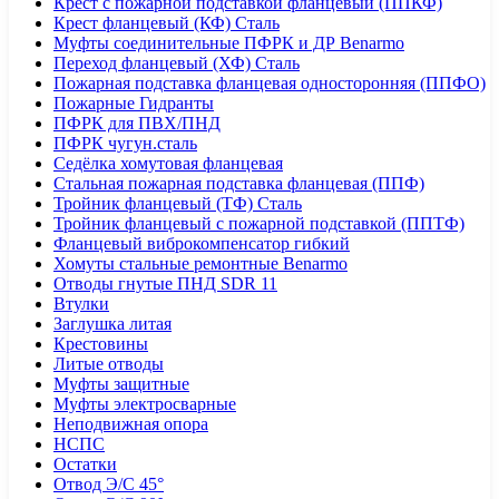
Крест с пожарной подставкой фланцевый (ППКФ)
Крест фланцевый (КФ) Сталь
Муфты соединительные ПФРК и ДР Benarmo
Переход фланцевый (ХФ) Сталь
Пожарная подставка фланцевая односторонняя (ППФО)
Пожарные Гидранты
ПФРК для ПВХ/ПНД
ПФРК чугун.сталь
Седёлка хомутовая фланцевая
Стальная пожарная подставка фланцевая (ППФ)
Тройник фланцевый (ТФ) Сталь
Тройник фланцевый с пожарной подставкой (ППТФ)
Фланцевый виброкомпенсатор гибкий
Хомуты стальные ремонтные Benarmo
Отводы гнутые ПНД SDR 11
Втулки
Заглушка литая
Крестовины
Литые отводы
Муфты защитные
Муфты электросварные
Неподвижная опора
НСПС
Остатки
Отвод Э/С 45°