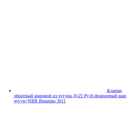
Клапан
обратный шаровой из чугуна Ду25 Ру16 фланцевый шар
чугун+NBR Benarmo 3011