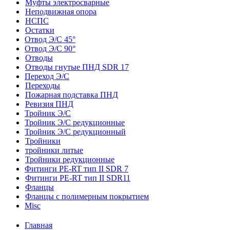
Муфты электросварные
Неподвижная опора
НСПС
Остатки
Отвод Э/С 45°
Отвод Э/С 90°
Отводы
Отводы гнутые ПНД SDR 17
Переход Э/С
Переходы
Пожарная подставка ПНД
Ревизия ПНД
Тройник Э/С
Тройник Э/С редукционные
Тройник Э/С редукционный
Тройники
тройники литые
Тройники редукционные
Фитинги PE-RT тип II SDR 7
Фитинги PE-RT тип II SDR11
Фланцы
Фланцы с полимерным покрытием
Misc
Главная