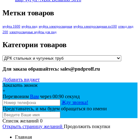
Метки товаров
муфта 1600
муфта пнд
муфта электросварная
муфта электросварная пэ100
отвод пнд
200
электросварные муфты для пнд
Категории товаров
Для заказа обрашайтесь: sales@pndproff.ru
Добавить виджет
Заказать звонок
+
Перезвоним
Вам
через 00:
90
секунд
Жду звонка!
Представьтесь, и мы будем обращаться по имени
Список желаний
0
Открыть страницу желаний
Продолжить покупки
Главная