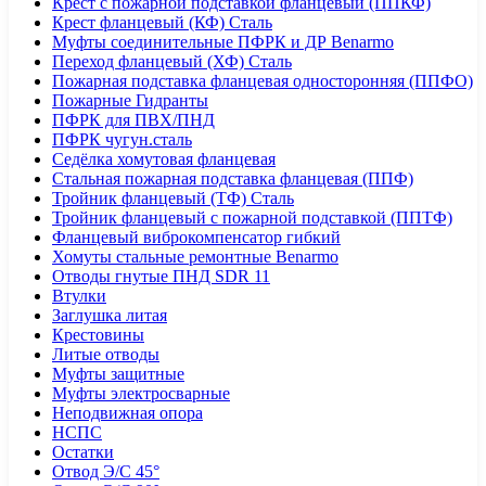
Крест с пожарной подставкой фланцевый (ППКФ)
Крест фланцевый (КФ) Сталь
Муфты соединительные ПФРК и ДР Benarmo
Переход фланцевый (ХФ) Сталь
Пожарная подставка фланцевая односторонняя (ППФО)
Пожарные Гидранты
ПФРК для ПВХ/ПНД
ПФРК чугун.сталь
Седёлка хомутовая фланцевая
Стальная пожарная подставка фланцевая (ППФ)
Тройник фланцевый (ТФ) Сталь
Тройник фланцевый с пожарной подставкой (ППТФ)
Фланцевый виброкомпенсатор гибкий
Хомуты стальные ремонтные Benarmo
Отводы гнутые ПНД SDR 11
Втулки
Заглушка литая
Крестовины
Литые отводы
Муфты защитные
Муфты электросварные
Неподвижная опора
НСПС
Остатки
Отвод Э/С 45°