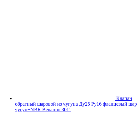
Клапан
обратный шаровой из чугуна Ду25 Ру16 фланцевый шар
чугун+NBR Benarmo 3011