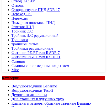
Отвод Э/С 90°
Отводы
Отводы гнутые ПНД SDR 17
Переход Э/С
Переходы
Пожарная подставка ПНД
Ревизия ПНД
Тройник Э/С
Тройник Э/С редукционный
Тройники
тройники литые
Тройники редукционные
Фитинги PE-RT тип II SDR 7
Фитинги PE-RT тип II SDR11
Фланцы
Фланцы с полимерным покрытием
Misc
Категории
Воздухоотводчики Benarmo
Воздухоотводчики Tecofi
Демонтажная вставка
ДРК стальных и чугунных труб
Клапаны и затворы обратные стальные Benarmo