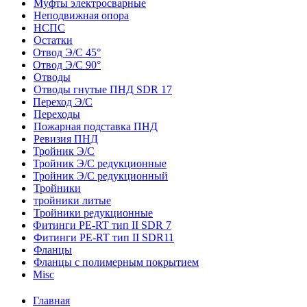
Муфты электросварные
Неподвижная опора
НСПС
Остатки
Отвод Э/С 45°
Отвод Э/С 90°
Отводы
Отводы гнутые ПНД SDR 17
Переход Э/С
Переходы
Пожарная подставка ПНД
Ревизия ПНД
Тройник Э/С
Тройник Э/С редукционные
Тройник Э/С редукционный
Тройники
тройники литые
Тройники редукционные
Фитинги PE-RT тип II SDR 7
Фитинги PE-RT тип II SDR11
Фланцы
Фланцы с полимерным покрытием
Misc
Главная