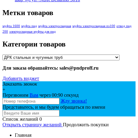
Метки товаров
муфта 1600
муфта пнд
муфта электросварная
муфта электросварная пэ100
отвод пнд
200
электросварные муфты для пнд
Категории товаров
Для заказа обрашайтесь: sales@pndproff.ru
Добавить виджет
Заказать звонок
+
Перезвоним
Вам
через 00:
90
секунд
Жду звонка!
Представьтесь, и мы будем обращаться по имени
Список желаний
0
Открыть страницу желаний
Продолжить покупки
Главная