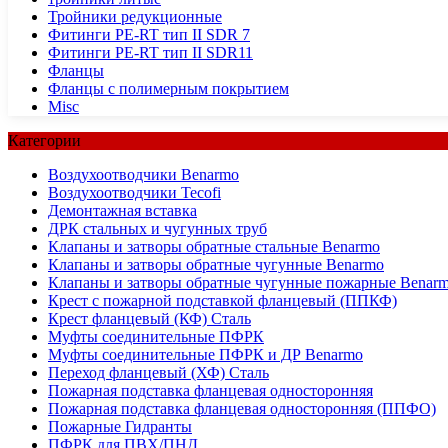
Тройники редукционные
Фитинги PE-RT тип II SDR 7
Фитинги PE-RT тип II SDR11
Фланцы
Фланцы с полимерным покрытием
Misc
Категории
Воздухоотводчики Benarmo
Воздухоотводчики Tecofi
Демонтажная вставка
ДРК стальных и чугунных труб
Клапаны и затворы обратные стальные Benarmo
Клапаны и затворы обратные чугунные Benarmo
Клапаны и затворы обратные чугунные пожарные Benar
Крест с пожарной подставкой фланцевый (ППКФ)
Крест фланцевый (КФ) Сталь
Муфты соединительные ПФРК
Муфты соединительные ПФРК и ДР Benarmo
Переход фланцевый (ХФ) Сталь
Пожарная подставка фланцевая односторонняя
Пожарная подставка фланцевая односторонняя (ППФО)
Пожарные Гидранты
ПФРК для ПВХ/ПНД