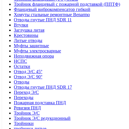
Тройник фланцевый с пожарной подставкой (ППТФ)
Фланцевый виброкомпенсатор гибкий
Хомуты стальные ремонтные Benarmo
Отводы гнутые ПНД SDR 11
Втулки
Заглушка литая
Крестовины
Литые отводы
Муфты защитные
Муфты электросварные
Неподвижная опора
НСПС
Остатки
Отвод Э/С 45°
Отвод Э/С 90°
Отводы
Отводы гнутые ПНД SDR 17
Переход Э/С
Переходы
Пожарная подставка ПНД
Ревизия ПНД
Тройник Э/С
Тройник Э/С редукционный
Тройники
тройники литые