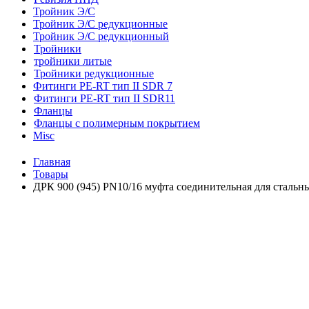
Тройник Э/С
Тройник Э/С редукционные
Тройник Э/С редукционный
Тройники
тройники литые
Тройники редукционные
Фитинги PE-RT тип II SDR 7
Фитинги PE-RT тип II SDR11
Фланцы
Фланцы с полимерным покрытием
Misc
Главная
Товары
ДРК 900 (945) PN10/16 муфта соединительная для стальн