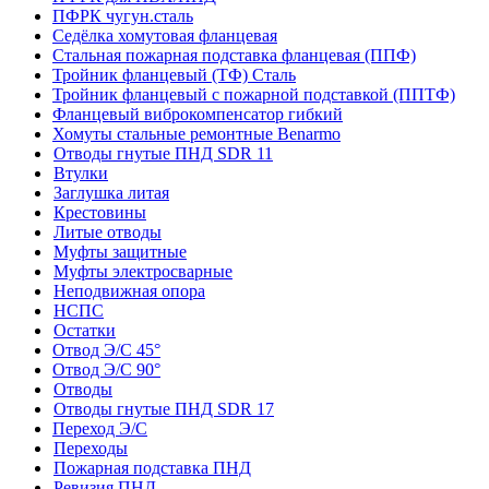
ПФРК чугун.сталь
Седёлка хомутовая фланцевая
Стальная пожарная подставка фланцевая (ППФ)
Тройник фланцевый (ТФ) Сталь
Тройник фланцевый с пожарной подставкой (ППТФ)
Фланцевый виброкомпенсатор гибкий
Хомуты стальные ремонтные Benarmo
Отводы гнутые ПНД SDR 11
Втулки
Заглушка литая
Крестовины
Литые отводы
Муфты защитные
Муфты электросварные
Неподвижная опора
НСПС
Остатки
Отвод Э/С 45°
Отвод Э/С 90°
Отводы
Отводы гнутые ПНД SDR 17
Переход Э/С
Переходы
Пожарная подставка ПНД
Ревизия ПНД