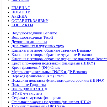
ГЛАВНАЯ
НОВОСТИ
АРЕНДА
ОСТАВИТЬ ЗАЯВКУ
КОНТАКТЫ
Воздухоотводчики Benarmo
Воздухоотводчики Tecofi
Демонтажная вставка
ДРК стальных и чугунных труб
Клапаны и затворы обратные стальные Benarmo
Клапаны и затворы обратные чугунные Benarmo
Клапаны и затворы обратные чугунные пожарные Benar
Крест с пожарной подставкой фланцевый (ППКФ)
Крест фланцевый (КФ) Сталь
Муфты соединительные ПФРК и ДР Benarmo
Переход фланцевый (ХФ) Сталь
Пожарная подставка фланцевая односторонняя (ППФО)
Пожарные Гидранты
ПФРК для ПВХ/ПНД
ПФРК чугун.сталь
Седёлка хомутовая фланцевая
Стальная пожарная подставка фланцевая (ППФ)
Тройник фланцевый (ТФ) Сталь