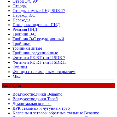
Отвод Э/С 90°
Отводы
Отводы гнутые ПНД SDR 17
Переход Э/С
Переходы
Пожарная подставка ПНД
Ревизия ПНД
Тройник Э/С
Тройник Э/С редукционный
Тройники
тройники литые
Тройники редукционные
Фитинги PE-RT тип II SDR 7
Фитинги PE-RT тип II SDR11
Фланцы
Фланцы с полимерным покрытием
Misc
Категории
Воздухоотводчики Benarmo
Воздухоотводчики Tecofi
Демонтажная вставка
ДРК стальных и чугунных труб
Клапаны и затворы обратные стальные Benarmo