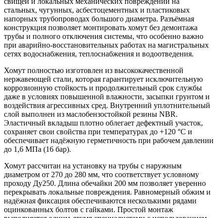
свищей и локальных механических повреждений на
стальных, чугунных, асбестоцементных и пластиковых
напорных трубопроводах большого диаметра. Разъёмная
конструкция позволяет монтировать хомут без демонтажа
трубы и полного отключения системы, что особенно важно
при аварийно-восстановительных работах на магистральных
сетях водоснабжения, теплоснабжения и водоотведения.
Хомут полностью изготовлен из высококачественной
нержавеющей стали, которая гарантирует исключительную
коррозионную стойкость и продолжительный срок службы
даже в условиях повышенной влажности, засыпки грунтом и
воздействия агрессивных сред. Внутренний уплотнительный
слой выполнен из маслобензостойкой резины NBR.
Эластичный вкладыш плотно облегает дефектный участок,
сохраняет свои свойства при температурах до +120 °C и
обеспечивает надёжную герметичность при рабочем давлении
до 1,6 МПа (16 бар).
Хомут рассчитан на установку на трубы с наружным
диаметром от 270 до 280 мм, что соответствует условному
проходу Ду250. Длина обечайки 200 мм позволяет уверенно
перекрывать локальные повреждения. Равномерный обжим и
надёжная фиксация обеспечиваются несколькими рядами
оцинкованных болтов с гайками. Простой монтаж