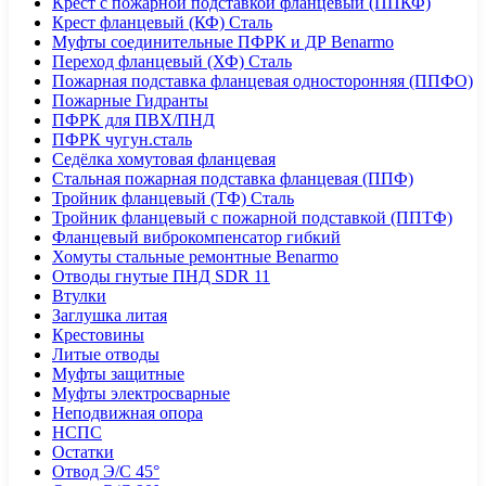
Крест с пожарной подставкой фланцевый (ППКФ)
Крест фланцевый (КФ) Сталь
Муфты соединительные ПФРК и ДР Benarmo
Переход фланцевый (ХФ) Сталь
Пожарная подставка фланцевая односторонняя (ППФО)
Пожарные Гидранты
ПФРК для ПВХ/ПНД
ПФРК чугун.сталь
Седёлка хомутовая фланцевая
Стальная пожарная подставка фланцевая (ППФ)
Тройник фланцевый (ТФ) Сталь
Тройник фланцевый с пожарной подставкой (ППТФ)
Фланцевый виброкомпенсатор гибкий
Хомуты стальные ремонтные Benarmo
Отводы гнутые ПНД SDR 11
Втулки
Заглушка литая
Крестовины
Литые отводы
Муфты защитные
Муфты электросварные
Неподвижная опора
НСПС
Остатки
Отвод Э/С 45°