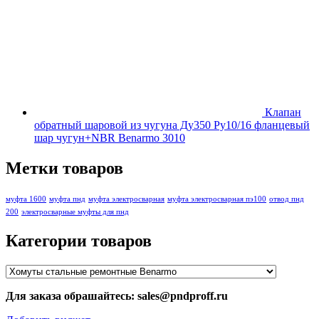
Клапан
обратный шаровой из чугуна Ду350 Ру10/16 фланцевый
шар чугун+NBR Benarmo 3010
Метки товаров
муфта 1600
муфта пнд
муфта электросварная
муфта электросварная пэ100
отвод пнд
200
электросварные муфты для пнд
Категории товаров
Для заказа обрашайтесь: sales@pndproff.ru