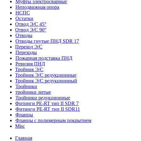
Муфты электросварные
Неподвижная опора
НСПС
Остатки
Отвод Э/С 45°
Отвод Э/С 90°
Отводы
Отводы гнутые ПНД SDR 17
Переход Э/С
Переходы
Пожарная подставка ПНД
Ревизия ПНД
Тройник Э/С
Тройник Э/С редукционные
Тройник Э/С редукционный
Тройники
тройники литые
Тройники редукционные
Фитинги PE-RT тип II SDR 7
Фитинги PE-RT тип II SDR11
Фланцы
Фланцы с полимерным покрытием
Misc
Главная