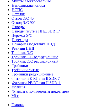
Муфты электросварные
Неподвижная опора
НСПС
Остатки
Отвод Э/С 45°
Отвод Э/С 90°
Отводы
Отводы гнутые ПНД SDR 17
Переход Э/С
Переходы
Пожарная подставка ПНД
Ревизия ПНД
Тройник Э/С
Тройник Э/С редукционные
Тройник Э/С редукционный
Тройники
тройники литые
Тройники редукционные
Фитинги PE-RT тип II SDR 7
Фитинги PE-RT тип II SDR11
Фланцы
Фланцы с полимерным покрытием
Misc
Главная