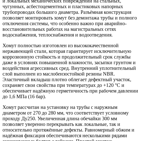
и локальных механических повреждений на стальных,
чугунных, асбестоцементных и пластиковых напорных
трубопроводах большого диаметра. Разъёмная конструкция
позволяет монтировать хомут без демонтажа трубы и полного
отключения системы, что особенно важно при аварийно-
восстановительных работах на магистральных сетях
водоснабжения, теплоснабжения и водоотведения.
Хомут полностью изготовлен из высококачественной
нержавеющей стали, которая гарантирует исключительную
коррозионную стойкость и продолжительный срок службы
даже в условиях повышенной влажности, засыпки грунтом и
воздействия агрессивных сред. Внутренний уплотнительный
слой выполнен из маслобензостойкой резины NBR.
Эластичный вкладыш плотно облегает дефектный участок,
сохраняет свои свойства при температурах до +120 °C и
обеспечивает надёжную герметичность при рабочем давлении
до 1,6 МПа (16 бар).
Хомут рассчитан на установку на трубы с наружным
диаметром от 270 до 280 мм, что соответствует условному
проходу Ду250. Увеличенная длина обечайки 300 мм
позволяет уверенно перекрывать как локальные, так и
относительно протяжённые дефекты. Равномерный обжим и
надёжная фиксация обеспечиваются несколькими рядами