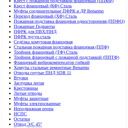
Крест с пожарной подставкой фланцевый (ППКФ)
Крест фланцевый (КФ) Сталь
Муфты соединительные ПФРК и ДР Benarmo
Переход фланцевый (ХФ) Сталь
Пожарная подставка фланцевая односторонняя (ППФО)
Пожарные Гидранты
ПФРК для ПВХ/ПНД
ПФРК чугун.сталь
Седёлка хомутовая фланцевая
Стальная пожарная подставка фланцевая (ППФ)
Тройник фланцевый (ТФ) Сталь
Тройник фланцевый с пожарной подставкой (ППТФ)
Фланцевый виброкомпенсатор гибкий
Хомуты стальные ремонтные Benarmo
Отводы гнутые ПНД SDR 11
Втулки
Заглушка литая
Крестовины
Литые отводы
Муфты защитные
Муфты электросварные
Неподвижная опора
НСПС
Остатки
Отвод Э/С 45°