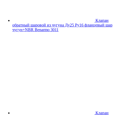
Клапан
обратный шаровой из чугуна Ду25 Ру16 фланцевый шар
чугун+NBR Benarmo 3011
Клапан