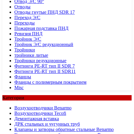
Отвод Э/С 90°
Отводы
Отводы гнутые ПНД SDR 17
Переход Э/С
Переходы
Пожарная подставка ПНД
Ревизия ПНД
Тройник Э/С
Тройник Э/С редукционный
Тройники
тройники литые
Тройники редукционные
Фитинги PE-RT тип II SDR 7
Фитинги PE-RT тип II SDR11
Фланцы
Фланцы с полимерным покрытием
Misc
Категории
Воздухоотводчики Benarmo
Воздухоотводчики Tecofi
Демонтажная вставка
ДРК стальных и чугунных труб
Клапаны и затворы обратные стальные Benarmo