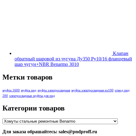
Клапан
обратный шаровой из чугуна Ду350 Ру10/16 фланцевый
шар чугун+NBR Benarmo 3010
Метки товаров
муфта 1600
муфта пнд
муфта электросварная
муфта электросварная пэ100
отвод пнд
200
электросварные муфты для пнд
Категории товаров
Для заказа обрашайтесь: sales@pndproff.ru