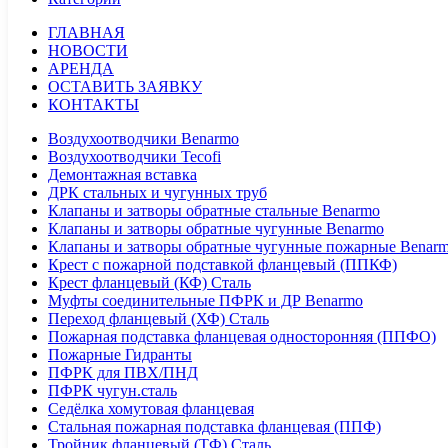
ГЛАВНАЯ
НОВОСТИ
АРЕНДА
ОСТАВИТЬ ЗАЯВКУ
КОНТАКТЫ
Воздухоотводчики Benarmo
Воздухоотводчики Tecofi
Демонтажная вставка
ДРК стальных и чугунных труб
Клапаны и затворы обратные стальные Benarmo
Клапаны и затворы обратные чугунные Benarmo
Клапаны и затворы обратные чугунные пожарные Benar
Крест с пожарной подставкой фланцевый (ППКФ)
Крест фланцевый (КФ) Сталь
Муфты соединительные ПФРК и ДР Benarmo
Переход фланцевый (ХФ) Сталь
Пожарная подставка фланцевая односторонняя (ППФО)
Пожарные Гидранты
ПФРК для ПВХ/ПНД
ПФРК чугун.сталь
Седёлка хомутовая фланцевая
Стальная пожарная подставка фланцевая (ППФ)
Тройник фланцевый (ТФ) Сталь