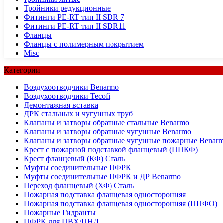
Тройники редукционные
Фитинги PE-RT тип II SDR 7
Фитинги PE-RT тип II SDR11
Фланцы
Фланцы с полимерным покрытием
Misc
Категории
Воздухоотводчики Benarmo
Воздухоотводчики Tecofi
Демонтажная вставка
ДРК стальных и чугунных труб
Клапаны и затворы обратные стальные Benarmo
Клапаны и затворы обратные чугунные Benarmo
Клапаны и затворы обратные чугунные пожарные Benar
Крест с пожарной подставкой фланцевый (ППКФ)
Крест фланцевый (КФ) Сталь
Муфты соединительные ПФРК
Муфты соединительные ПФРК и ДР Benarmo
Переход фланцевый (ХФ) Сталь
Пожарная подставка фланцевая односторонняя
Пожарная подставка фланцевая односторонняя (ППФО)
Пожарные Гидранты
ПФРК для ПВХ/ПНД