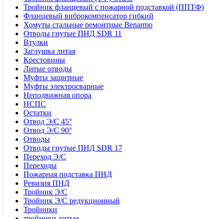
Тройник фланцевый с пожарной подставкой (ППТФ)
Фланцевый виброкомпенсатор гибкий
Хомуты стальные ремонтные Benarmo
Отводы гнутые ПНД SDR 11
Втулки
Заглушка литая
Крестовины
Литые отводы
Муфты защитные
Муфты электросварные
Неподвижная опора
НСПС
Остатки
Отвод Э/С 45°
Отвод Э/С 90°
Отводы
Отводы гнутые ПНД SDR 17
Переход Э/С
Переходы
Пожарная подставка ПНД
Ревизия ПНД
Тройник Э/С
Тройник Э/С редукционный
Тройники
тройники литые