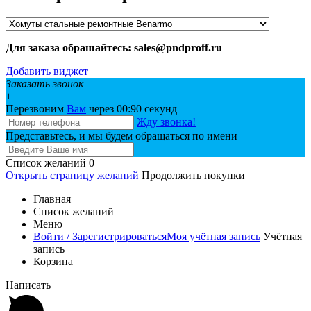
Для заказа обрашайтесь: sales@pndproff.ru
Добавить виджет
Заказать звонок
+
Перезвоним
Вам
через 00:
90
секунд
Жду звонка!
Представьтесь, и мы будем обращаться по имени
Список желаний
0
Открыть страницу желаний
Продолжить покупки
Главная
Список желаний
Меню
Войти / Зарегистрироваться
Моя учётная запись
Учётная
запись
Корзина
Написать