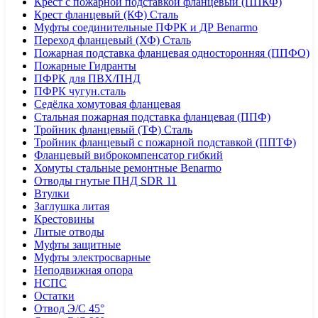
Крест с пожарной подставкой фланцевый (ППКФ)
Крест фланцевый (КФ) Сталь
Муфты соединительные ПФРК и ДР Benarmo
Переход фланцевый (ХФ) Сталь
Пожарная подставка фланцевая односторонняя (ППФО)
Пожарные Гидранты
ПФРК для ПВХ/ПНД
ПФРК чугун.сталь
Седёлка хомутовая фланцевая
Стальная пожарная подставка фланцевая (ППФ)
Тройник фланцевый (ТФ) Сталь
Тройник фланцевый с пожарной подставкой (ППТФ)
Фланцевый виброкомпенсатор гибкий
Хомуты стальные ремонтные Benarmo
Отводы гнутые ПНД SDR 11
Втулки
Заглушка литая
Крестовины
Литые отводы
Муфты защитные
Муфты электросварные
Неподвижная опора
НСПС
Остатки
Отвод Э/С 45°