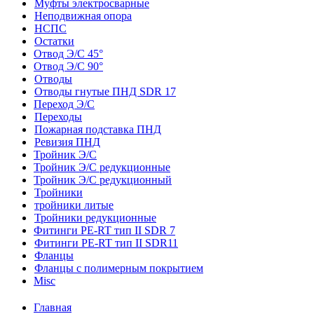
Муфты электросварные
Неподвижная опора
НСПС
Остатки
Отвод Э/С 45°
Отвод Э/С 90°
Отводы
Отводы гнутые ПНД SDR 17
Переход Э/С
Переходы
Пожарная подставка ПНД
Ревизия ПНД
Тройник Э/С
Тройник Э/С редукционные
Тройник Э/С редукционный
Тройники
тройники литые
Тройники редукционные
Фитинги PE-RT тип II SDR 7
Фитинги PE-RT тип II SDR11
Фланцы
Фланцы с полимерным покрытием
Misc
Главная