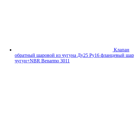
Клапан
обратный шаровой из чугуна Ду25 Ру16 фланцевый шар
чугун+NBR Benarmo 3011