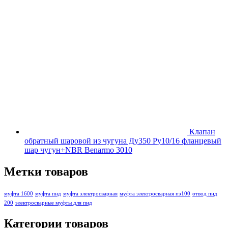
Клапан
обратный шаровой из чугуна Ду350 Ру10/16 фланцевый
шар чугун+NBR Benarmo 3010
Метки товаров
муфта 1600
муфта пнд
муфта электросварная
муфта электросварная пэ100
отвод пнд
200
электросварные муфты для пнд
Категории товаров