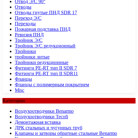
Отвод Э/С 90°
Отводы
Отводы гнутые ПНД SDR 17
Переход Э/С
Переходы
Пожарная подставка ПНД
Ревизия ПНД
Тройник Э/С
Тройник Э/С редукционный
Тройники
тройники литые
Тройники редукционные
Фитинги PE-RT тип II SDR 7
Фитинги PE-RT тип II SDR11
Фланцы
Фланцы с полимерным покрытием
Misc
Категории
Воздухоотводчики Benarmo
Воздухоотводчики Tecofi
Демонтажная вставка
ДРК стальных и чугунных труб
Клапаны и затворы обратные стальные Benarmo