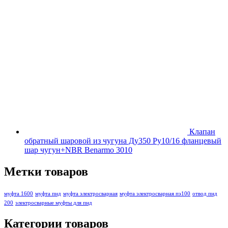
Клапан
обратный шаровой из чугуна Ду350 Ру10/16 фланцевый
шар чугун+NBR Benarmo 3010
Метки товаров
муфта 1600
муфта пнд
муфта электросварная
муфта электросварная пэ100
отвод пнд
200
электросварные муфты для пнд
Категории товаров