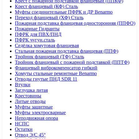
Крест с пожарной подставкой фланцевый (ППКФ)
Крест фланцевый (КФ) Сталь
Муфты соединительные ПФРК и ДР Benarmo
Переход фланцевый (ХФ) Сталь
Пожарная подставка фланцевая односторонняя (ППФО)
Пожарные Гидранты
ПФРК для ПВХ/ПНД
ПФРК чугун.сталь
Седёлка хомутовая фланцевая
Стальная пожарная подставка фланцевая (ППФ)
Тройник фланцевый (ТФ) Сталь
Тройник фланцевый с пожарной подставкой (ППТФ)
Фланцевый виброкомпенсатор гибкий
Хомуты стальные ремонтные Benarmo
Отводы гнутые ПНД SDR 11
Втулки
Заглушка литая
Крестовины
Литые отводы
Муфты защитные
Муфты электросварные
Неподвижная опора
НСПС
Остатки
Отвод Э/С 45°