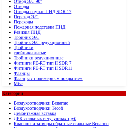
Отвод Э/С 90°
Отводы
Отводы гнутые ПНД SDR 17
Переход Э/С
Переходы
Пожарная подставка ПНД
Ревизия ПНД
Тройник Э/С
Тройник Э/С редукционный
Тройники
тройники литые
Тройники редукционные
Фитинги PE-RT тип II SDR 7
Фитинги PE-RT тип II SDR11
Фланцы
Фланцы с полимерным покрытием
Misc
Категории
Воздухоотводчики Benarmo
Воздухоотводчики Tecofi
Демонтажная вставка
ДРК стальных и чугунных труб
Клапаны и затворы обратные стальные Benarmo