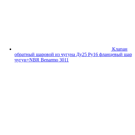
Клапан
обратный шаровой из чугуна Ду25 Ру16 фланцевый шар
чугун+NBR Benarmo 3011