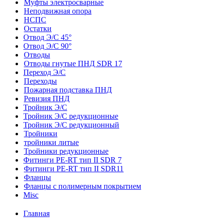
Муфты электросварные
Неподвижная опора
НСПС
Остатки
Отвод Э/С 45°
Отвод Э/С 90°
Отводы
Отводы гнутые ПНД SDR 17
Переход Э/С
Переходы
Пожарная подставка ПНД
Ревизия ПНД
Тройник Э/С
Тройник Э/С редукционные
Тройник Э/С редукционный
Тройники
тройники литые
Тройники редукционные
Фитинги PE-RT тип II SDR 7
Фитинги PE-RT тип II SDR11
Фланцы
Фланцы с полимерным покрытием
Misc
Главная