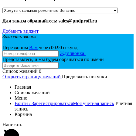
Для заказа обрашайтесь: sales@pndproff.ru
Добавить виджет
Заказать звонок
+
Перезвоним
Вам
через 00:
90
секунд
Жду звонка!
Представьтесь, и мы будем обращаться по имени
Список желаний
0
Открыть страницу желаний
Продолжить покупки
Главная
Список желаний
Меню
Войти / Зарегистрироваться
Моя учётная запись
Учётная
запись
Корзина
Написать