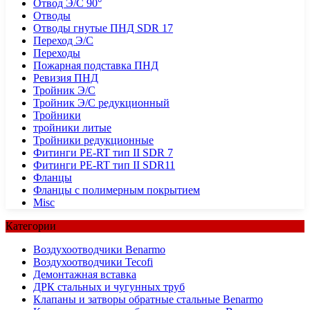
Отвод Э/С 90°
Отводы
Отводы гнутые ПНД SDR 17
Переход Э/С
Переходы
Пожарная подставка ПНД
Ревизия ПНД
Тройник Э/С
Тройник Э/С редукционный
Тройники
тройники литые
Тройники редукционные
Фитинги PE-RT тип II SDR 7
Фитинги PE-RT тип II SDR11
Фланцы
Фланцы с полимерным покрытием
Misc
Категории
Воздухоотводчики Benarmo
Воздухоотводчики Tecofi
Демонтажная вставка
ДРК стальных и чугунных труб
Клапаны и затворы обратные стальные Benarmo