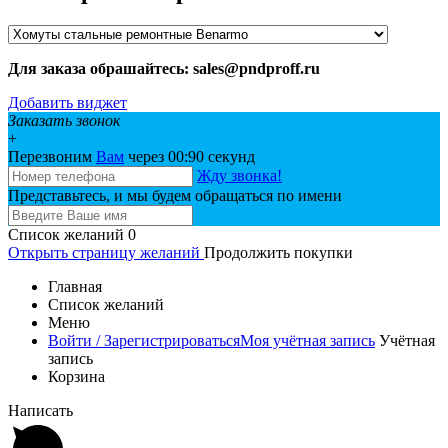
Для заказа обрашайтесь: sales@pndproff.ru
Добавить виджет
Заказать звонок
+
Перезвоним
Вам
через 00:
90
секунд
Жду звонка!
Представьтесь, и мы будем обращаться по имени
Список желаний
0
Открыть страницу желаний
Продолжить покупки
Главная
Список желаний
Меню
Войти / Зарегистрироваться
Моя учётная запись
Учётная
запись
Корзина
Написать