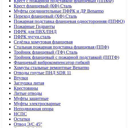
Крест с пожарной подставкой фланцевый (ППКФ)
Крест фланцевый (КФ) Сталь
Муфты соединительные ПФРК и ДР Benarmo
Переход фланцевый (ХФ) Сталь
Пожарная подставка фланцевая односторонняя (ППФО)
Пожарные Гидранты
ПФРК для ПВХ/ПНД
ПФРК чугун.сталь
Седёлка хомутовая фланцевая
Стальная пожарная подставка фланцевая (ППФ)
Тройник фланцевый (ТФ) Сталь
Тройник фланцевый с пожарной подставкой (ППТФ)
Фланцевый виброкомпенсатор гибкий
Хомуты стальные ремонтные Benarmo
Отводы гнутые ПНД SDR 11
Втулки
Заглушка литая
Крестовины
Литые отводы
Муфты защитные
Муфты электросварные
Неподвижная опора
НСПС
Остатки
Отвод Э/С 45°