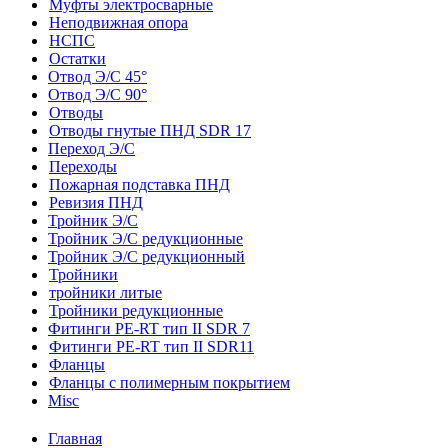
Муфты электросварные
Неподвижная опора
НСПС
Остатки
Отвод Э/С 45°
Отвод Э/С 90°
Отводы
Отводы гнутые ПНД SDR 17
Переход Э/С
Переходы
Пожарная подставка ПНД
Ревизия ПНД
Тройник Э/С
Тройник Э/С редукционные
Тройник Э/С редукционный
Тройники
тройники литые
Тройники редукционные
Фитинги PE-RT тип II SDR 7
Фитинги PE-RT тип II SDR11
Фланцы
Фланцы с полимерным покрытием
Misc
Главная