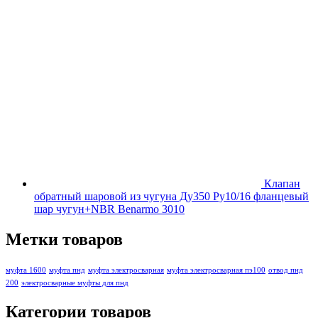
Клапан
обратный шаровой из чугуна Ду350 Ру10/16 фланцевый
шар чугун+NBR Benarmo 3010
Метки товаров
муфта 1600
муфта пнд
муфта электросварная
муфта электросварная пэ100
отвод пнд
200
электросварные муфты для пнд
Категории товаров