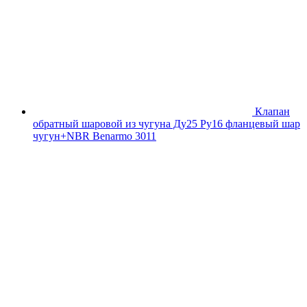
Клапан
обратный шаровой из чугуна Ду25 Ру16 фланцевый шар
чугун+NBR Benarmo 3011