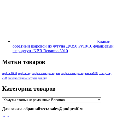
Клапан
обратный шаровой из чугуна Ду350 Ру10/16 фланцевый
шар чугун+NBR Benarmo 3010
Метки товаров
муфта 1600
муфта пнд
муфта электросварная
муфта электросварная пэ100
отвод пнд
200
электросварные муфты для пнд
Категории товаров
Для заказа обрашайтесь: sales@pndproff.ru