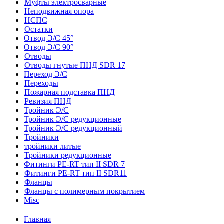
Муфты электросварные
Неподвижная опора
НСПС
Остатки
Отвод Э/С 45°
Отвод Э/С 90°
Отводы
Отводы гнутые ПНД SDR 17
Переход Э/С
Переходы
Пожарная подставка ПНД
Ревизия ПНД
Тройник Э/С
Тройник Э/С редукционные
Тройник Э/С редукционный
Тройники
тройники литые
Тройники редукционные
Фитинги PE-RT тип II SDR 7
Фитинги PE-RT тип II SDR11
Фланцы
Фланцы с полимерным покрытием
Misc
Главная