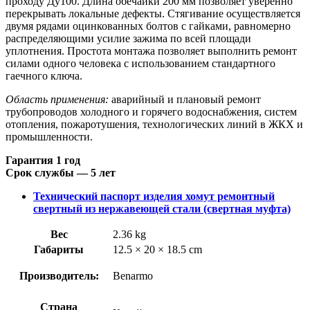
проходу Ду100. Длина обечайки 200 мм позволяет уверенно
перекрывать локальные дефекты. Стягивание осуществляется
двумя рядами оцинкованных болтов с гайками, равномерно
распределяющими усилие зажима по всей площади
уплотнения. Простота монтажа позволяет выполнить ремонт
силами одного человека с использованием стандартного
гаечного ключа.
Область применения:
аварийный и плановый ремонт
трубопроводов холодного и горячего водоснабжения, систем
отопления, пожаротушения, технологических линий в ЖКХ и
промышленности.
Гарантия 1 год
Срок службы — 5 лет
Технический паспорт изделия хомут ремонтный
свертный из нержавеющей стали (свертная муфта)
Вес
2.36 kg
Габариты
12.5 × 20 × 18.5 cm
Производитель:
Benarmo
Страна