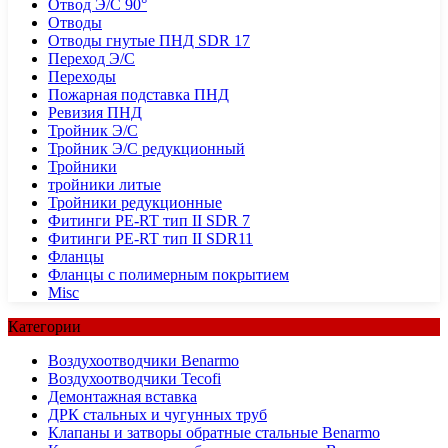
Отвод Э/С 90°
Отводы
Отводы гнутые ПНД SDR 17
Переход Э/С
Переходы
Пожарная подставка ПНД
Ревизия ПНД
Тройник Э/С
Тройник Э/С редукционный
Тройники
тройники литые
Тройники редукционные
Фитинги PE-RT тип II SDR 7
Фитинги PE-RT тип II SDR11
Фланцы
Фланцы с полимерным покрытием
Misc
Категории
Воздухоотводчики Benarmo
Воздухоотводчики Tecofi
Демонтажная вставка
ДРК стальных и чугунных труб
Клапаны и затворы обратные стальные Benarmo