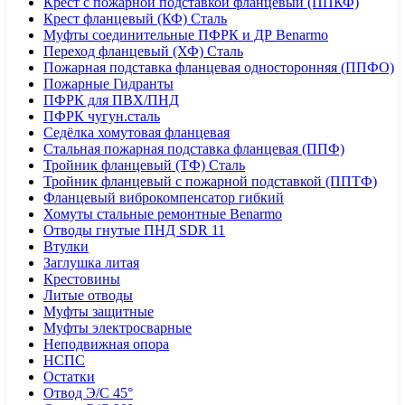
Крест с пожарной подставкой фланцевый (ППКФ)
Крест фланцевый (КФ) Сталь
Муфты соединительные ПФРК и ДР Benarmo
Переход фланцевый (ХФ) Сталь
Пожарная подставка фланцевая односторонняя (ППФО)
Пожарные Гидранты
ПФРК для ПВХ/ПНД
ПФРК чугун.сталь
Седёлка хомутовая фланцевая
Стальная пожарная подставка фланцевая (ППФ)
Тройник фланцевый (ТФ) Сталь
Тройник фланцевый с пожарной подставкой (ППТФ)
Фланцевый виброкомпенсатор гибкий
Хомуты стальные ремонтные Benarmo
Отводы гнутые ПНД SDR 11
Втулки
Заглушка литая
Крестовины
Литые отводы
Муфты защитные
Муфты электросварные
Неподвижная опора
НСПС
Остатки
Отвод Э/С 45°