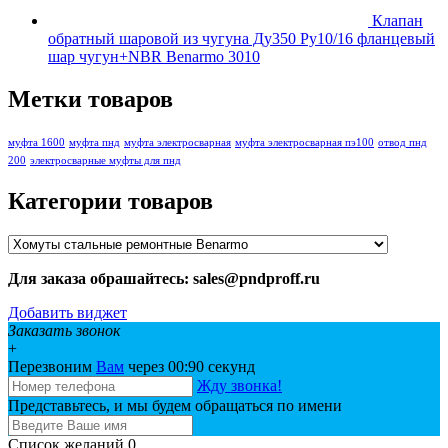
Клапан
обратный шаровой из чугуна Ду350 Ру10/16 фланцевый
шар чугун+NBR Benarmo 3010
Метки товаров
муфта 1600
муфта пнд
муфта электросварная
муфта электросварная пэ100
отвод пнд
200
электросварные муфты для пнд
Категории товаров
Для заказа обрашайтесь: sales@pndproff.ru
Добавить виджет
Заказать звонок
+
Перезвоним
Вам
через 00:
90
секунд
Жду звонка!
Представьтесь, и мы будем обращаться по имени
Список желаний
0