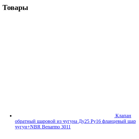
Товары
Клапан
обратный шаровой из чугуна Ду25 Ру16 фланцевый шар
чугун+NBR Benarmo 3011