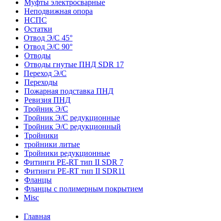
Муфты электросварные
Неподвижная опора
НСПС
Остатки
Отвод Э/С 45°
Отвод Э/С 90°
Отводы
Отводы гнутые ПНД SDR 17
Переход Э/С
Переходы
Пожарная подставка ПНД
Ревизия ПНД
Тройник Э/С
Тройник Э/С редукционные
Тройник Э/С редукционный
Тройники
тройники литые
Тройники редукционные
Фитинги PE-RT тип II SDR 7
Фитинги PE-RT тип II SDR11
Фланцы
Фланцы с полимерным покрытием
Misc
Главная