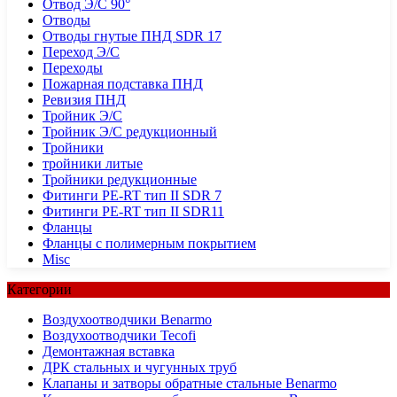
Отвод Э/С 90°
Отводы
Отводы гнутые ПНД SDR 17
Переход Э/С
Переходы
Пожарная подставка ПНД
Ревизия ПНД
Тройник Э/С
Тройник Э/С редукционный
Тройники
тройники литые
Тройники редукционные
Фитинги PE-RT тип II SDR 7
Фитинги PE-RT тип II SDR11
Фланцы
Фланцы с полимерным покрытием
Misc
Категории
Воздухоотводчики Benarmo
Воздухоотводчики Tecofi
Демонтажная вставка
ДРК стальных и чугунных труб
Клапаны и затворы обратные стальные Benarmo