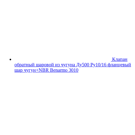
Клапан
обратный шаровой из чугуна Ду500 Ру10/16 фланцевый
шар чугун+NBR Benarmo 3010