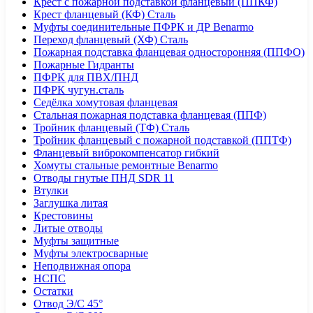
Крест с пожарной подставкой фланцевый (ППКФ)
Крест фланцевый (КФ) Сталь
Муфты соединительные ПФРК и ДР Benarmo
Переход фланцевый (ХФ) Сталь
Пожарная подставка фланцевая односторонняя (ППФО)
Пожарные Гидранты
ПФРК для ПВХ/ПНД
ПФРК чугун.сталь
Седёлка хомутовая фланцевая
Стальная пожарная подставка фланцевая (ППФ)
Тройник фланцевый (ТФ) Сталь
Тройник фланцевый с пожарной подставкой (ППТФ)
Фланцевый виброкомпенсатор гибкий
Хомуты стальные ремонтные Benarmo
Отводы гнутые ПНД SDR 11
Втулки
Заглушка литая
Крестовины
Литые отводы
Муфты защитные
Муфты электросварные
Неподвижная опора
НСПС
Остатки
Отвод Э/С 45°